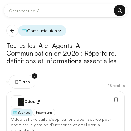
DERNIÈRES MISES À JOUR MODÈLES
✕
Claude
Midjourney
Communication
[TEST] Claude Opus 4.8 : ce qui change
Toutes les IA et Agents IA
5 août 2026
Communication en 2026 :
Répertoire,
définitions et informations essentielles
Anthropic met à jour Claude Opus le 2 août 2026. Cette
version porte sur la longueur de contexte, la fiabilité des
réponses longues et la vitesse de première réponse.
2
Filtres
38
résultats
Ce qui change
Contexte étendu
— les documents longs sont traités
Odoo
d’un seul tenant, sans découpage manuel.
Business
Freemium
Réponses longues
— moins de pertes de fil sur les
Odoo est une suite d'applications open source pour
textes de plusieurs milliers de mots.
optimiser la gestion d'entreprise et améliorer la
productivité.