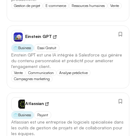
Première réponse
— latence réduite sur les requêtes
Gestion de projet
E-commerce
Ressources humaines
Vente
courtes.
Comparatif avec la version
précédente
Einstein GPT
Opus 4.6
→
Opus 4.8
Business
Essai Gratuit
Einstein GPT est une IA intégrée à Salesforce qui génère
Note globale
88,1 / 100
→
90,3 / 100
du contenu personnalisé et prédictif pour améliorer
+2,2
l'engagement client.
Vente
Communication
Analyse prédictive
Campagnes marketing
Latence 1re réponse
2,1 s
→
1,4 s
−33%
Contexte maximal
200 k
→
500 k
×2,5
Atlassian
Lire l'article complet
Business
Payant
Atlassian est une entreprise de logiciels spécialisée dans
les outils de gestion de projets et de collaboration pour
les équipes.
[TEST] Midjourney V8 : ce qui change