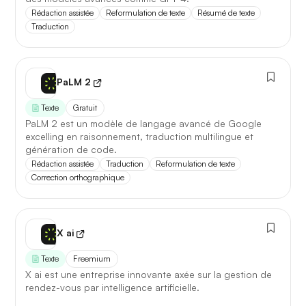
Première réponse
— latence réduite sur les requêtes
Rédaction assistée
Reformulation de texte
Résumé de texte
courtes.
Traduction
Comparatif avec la version
précédente
PaLM 2
Opus 4.6
→
Opus 4.8
Texte
Gratuit
PaLM 2 est un modèle de langage avancé de Google
Note globale
88,1 / 100
→
90,3 / 100
excelling en raisonnement, traduction multilingue et
+2,2
génération de code.
Rédaction assistée
Traduction
Reformulation de texte
Correction orthographique
Latence 1re réponse
2,1 s
→
1,4 s
−33%
Contexte maximal
200 k
→
500 k
×2,5
X ai
Lire l'article complet
Texte
Freemium
X ai est une entreprise innovante axée sur la gestion de
rendez-vous par intelligence artificielle.
[TEST] Midjourney V8 : ce qui change