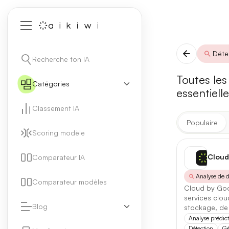
Déte
Recherche ton IA
Toutes les
Catégories
essentiell
Classement IA
Populaire
Scoring modèle
Cloud
Comparateur IA
Analyse de 
Comparateur modèles
Cloud by Goo
services clou
Blog
stockage, de 
entreprises e
Analyse prédict
Détection
Gé