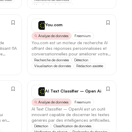
Visualisation de données
You.com
Analyse de données
Freemium
88,1 / 100
→
90,3 / 100
+2,2
 de
You.com est un moteur de recherche AI
isant l'IA
offrant des réponses personnalisées et
re
conversationnelles pour améliorer votre
2,1 s
→
1,4 s
−33%
productivité quotidienne.
Recherche de données
Détection
Visualisation de données
Rédaction assistée
200 k
→
500 k
×2,5
AI Text Classifier – Open Ai
Analyse de données
Freemium
AI Text Classifier – OpenAI est un outil
ui
innovant capable de discerner les textes
s en
générés par des intelligences artificielles.
Détection
Classification de données
Vérification de plagiat
Recherche de données