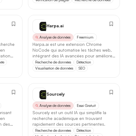
Harpa.ai
Analyse de données
Freemium
echerche
Harpa.ai est une extension Chrome
 en
NoCode qui automatise les tâches web,
Source
23
ration
intégrant des IA avancées pour améliorer
la productivité.
xte
Recherche de données
Détection
FR
0
Visualisation de données
SEO
Sourcely
123
Analyse de données
Essai Gratuit
risant
Sourcely est un outil IA qui simplifie la
 en
recherche académique en trouvant
n des
rapidement des sources pertinentes.
Recherche de données
Détection