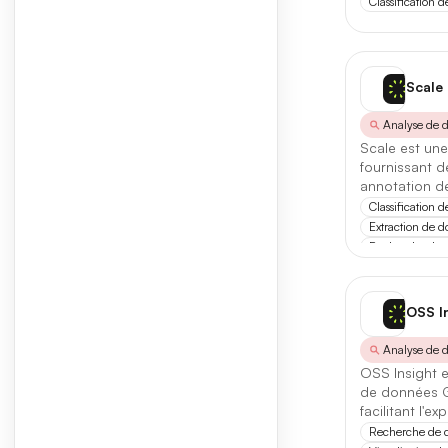
Classification 
Re
Vi
Scale
Assista
Analyse de 
Scale est une
Audio
fournissant d
annotation de
Busine
artificielle.
Classification 
Chatbo
Extraction de 
Recherche de 
Dévelo
Éducat
OSS I
Financ
Analyse de 
OSS Insight e
Fun
de données G
facilitant l'
Image
en SQL.
Recherche de 