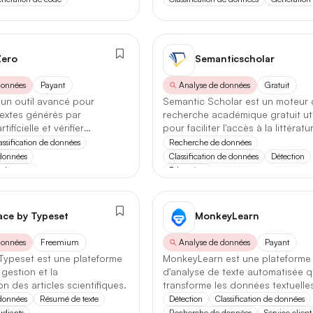
Première réponse
— latence réduite sur les requêtes courtes.
Comparatif avec la version précédente
ero
Semanticscholar
Opus 4.6
→
Opus 4.8
données
Payant
Analyse de données
Gratuit
Note globale
un outil avancé pour
Semantic Scholar est un moteur
IFS
textes générés par
recherche académique gratuit util
Détection
✕
rtificielle et vérifier
pour faciliter l'accès à la littératu
Latence 1re réponse
 des écrits.
scientifique.
assification de données
Recherche de données
données
Classification de données
Détection
e données
Éducation
Contexte maximal
ent
Les deux
Lire l'article complet
ace by Typeset
MonkeyLearn
données
Freemium
Analyse de données
Payant
e
[TEST] Midjourney V8 : ce qui change
Typeset est une plateforme
MonkeyLearn est une plateforme
a gestion et la
d'analyse de texte automatisée q
5 juillet 2026
3+
4+
4,5+
 des articles scientifiques.
transforme les données textuelle
informations exploitables.
données
Résumé de texte
Détection
Classification de données
udiants
Recherche de données
Service client