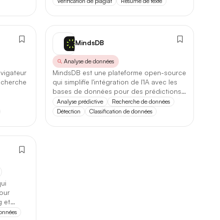
Vérification de plagiat
Résumé de texte
MindsDB
94
Analyse de données
vigateur
MindsDB est une plateforme open-source
22
recherche
qui simplifie l'intégration de l'IA avec les
bases de données pour des prédictions
62
accessibles.
Analyse prédictive
Recherche de données
66
Détection
Classification de données
69
49
27
qui
14
pour
g et
206
données