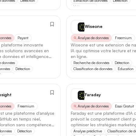
de données
Détection
Extraction de données
Détection
cherche de données
Tableurs & Excel
Fun
Voix vers texte
sualisation de données
Image
Wiseone
Se connecter
Légal
nt personnel
données
Payant
Analyse de données
Freemium
Marketing
 plateforme innovante
Wiseone est une extension de na
Se souvenir de moi
Mot de passe oublié ?
es solutions avancées en
IA qui optimise votre lecture et 
Musique
 données et intelligence
en ligne.
ss
Vous n'avez pas encore de compte ?
S'inscrire
de données
Recherche de données
Détection
Texte
ts
données
Détection
Classification de données
Éducation
données
Vidéo
ppeur
Voix
ion
nsight
Faraday
Adultes (+18)
e
données
Freemium
Analyse de données
Essai Gratuit
st une plateforme d'analyse
Faraday est une plateforme d'IA 
itHub en temps réel,
prévoit le comportement client 
exploration sans compétences
optimiser les stratégies marketin
commerciales des entreprises.
données
Détection
Analyse prédictive
Classification de 