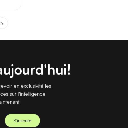
17
138
33
163
109
56
aujourd'hui!
9
voir en exclusivité les
es sur l'intelligence
aintenant!