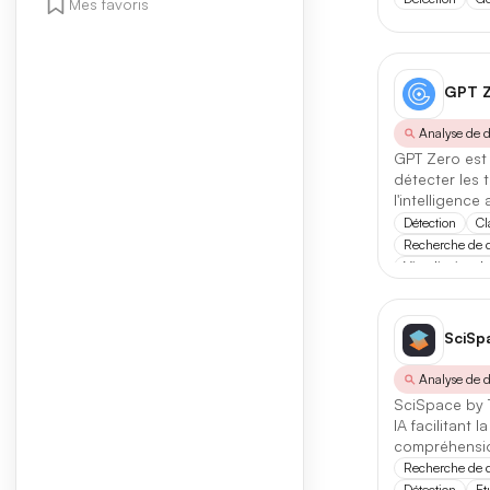
Mes favoris
GPT Z
Analyse de 
GPT Zero est 
2 FILTRES ACT
détecter les 
Détection
✕
l'intelligence a
l'authenticité
Détection
Cl
Recherche de 
Type d'outil
Visualisation d
IA
Ag
SciSp
Analyse de 
Note minimal
SciSpace by 
IA facilitant l
Toutes
compréhension
Recherche de 
Détection
Et