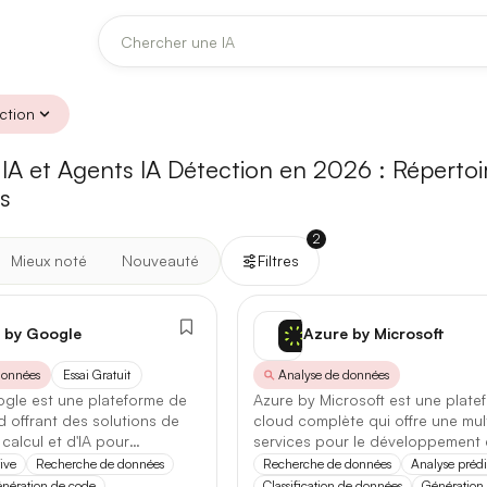
ction
DERNIÈRES MISES À JOUR MODÈLES
 IA et Agents IA Détection en 2026 :
Claude
Midjourney
Répertoir
es
[TEST] Claude Opus 4.8 : ce qui change
2
5 août 2026
Mieux noté
Nouveauté
Filtres
Anthropic met à jour Claude Opus le 2 août 2026. Cette version 
fiabilité des réponses longues et la vitesse de première réponse.
 by Google
Azure by Microsoft
Ce qui change
données
Essai Gratuit
Analyse de données
gle est une plateforme de
Azure by Microsoft est une plate
Contexte étendu
— les documents longs sont traités d’un se
d offrant des solutions de
cloud complète qui offre une mul
calcul et d'IA pour
services pour le développement e
Réponses longues
— moins de pertes de fil sur les textes de p
t développeurs.
déploiement d'applications.
ive
Recherche de données
Recherche de données
Analyse prédi
nération de code
Classification de données
Génération