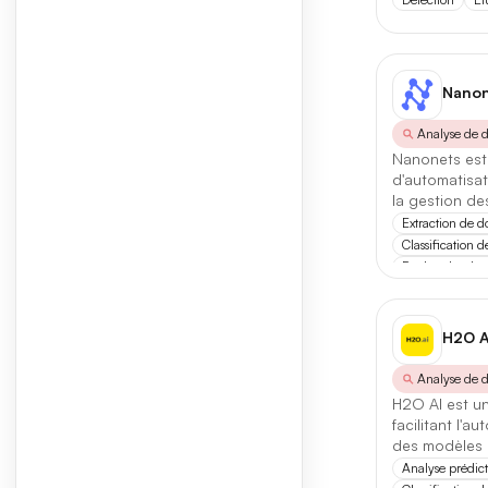
Prix
Essai Gratu
Nanon
Analyse de 
Format / fonc
Nanonets est
d'automatisati
Site Web
9
la gestion d
grâce à l'IA.
Extraction de 
API
213
Classification 
Recherche de 
Automatisation 
Catégorie
H2O A
Analys
Analyse de 
H2O AI est u
An
facilitant l'a
des modèles 
Dé
Analyse prédict