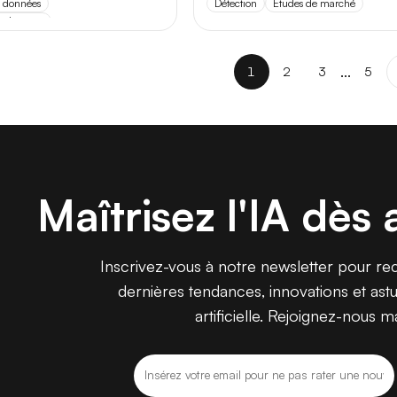
e données
Détection
Études de marché
de données
ing
...
1
2
3
5
e
Maîtrisez l'IA dès 
 (+18)
Inscrivez-vous à notre newsletter pour rece
dernières tendances, innovations et astuc
artificielle. Rejoignez-nous m