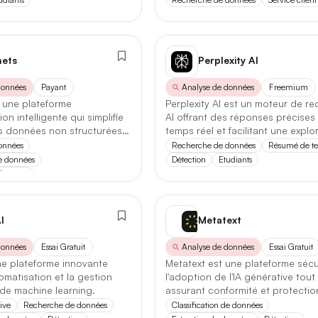
it
Gratuit
Freemium
Payant
443
93
487
210
ets
Perplexity AI
Toutes les catégories
données
Payant
Analyse de données
Freemium
tionnalité
Analyse de données
 une plateforme
Perplexity AI est un moteur de r
on intelligente qui simplifie
AI offrant des réponses précises
Se connecter
S’inscrire
Application Mobile
Extension Navigateur
Open 
74
152
111
Assistant personnel
es données non structurées
temps réel et facilitant une explo
approfondie.
données
Recherche de données
Résumé de te
Logiciel
Plugin
Discord
Application Discord
190
176
0
5
Audio
de données
Détection
Etudiants
données
Continuer avec Google
Business
des factures
Ou continuer avec
Chatbots
I
Metatext
e de données
Adresse mail
Développeur
données
Essai Gratuit
Analyse de données
Essai Gratuit
ne plateforme innovante
Metatext est une plateforme sécu
alyse prédictive
Classification de données
Éducation
utomatisation et la gestion
l'adoption de l'IA générative tout
de machine learning.
assurant conformité et protectio
tection
Extraction de données
Finance
données d'entreprise.
Mot de passe
ive
Recherche de données
Classification de données