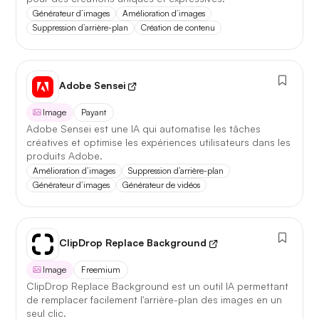
Première réponse
— latence réduite sur les requêtes
Générateur d’images
Amélioration d’images
courtes.
Suppression d’arrière-plan
Création de contenu
Comparatif avec la version
précédente
Adobe Sensei
Opus 4.6
→
Opus 4.8
Image
Payant
Adobe Sensei est une IA qui automatise les tâches
Note globale
88,1 / 100
→
90,3 / 100
créatives et optimise les expériences utilisateurs dans les
+2,2
produits Adobe.
Amélioration d’images
Suppression d’arrière-plan
Générateur d’images
Générateur de vidéos
Latence 1re réponse
2,1 s
→
1,4 s
−33%
Contexte maximal
200 k
→
500 k
×2,5
ClipDrop Replace Background
Lire l'article complet
Image
Freemium
ClipDrop Replace Background est un outil IA permettant
de remplacer facilement l'arrière-plan des images en un
seul clic.
[TEST] Midjourney V8 : ce qui change