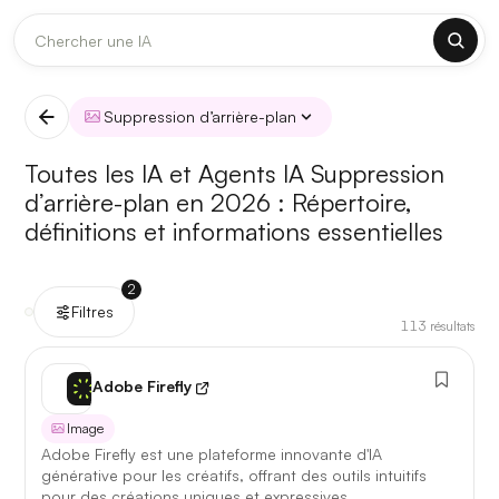
DERNIÈRES MISES À JOUR MODÈLES
✕
Claude
Midjourney
Suppression d’arrière-plan
[TEST] Claude Opus 4.8 : ce qui change
Toutes les IA et Agents IA Suppression
5 août 2026
d’arrière-plan en 2026 :
Répertoire,
définitions et informations essentielles
Anthropic met à jour Claude Opus le 2 août 2026. Cette
version porte sur la longueur de contexte, la fiabilité des
réponses longues et la vitesse de première réponse.
2
Filtres
113
résultats
Ce qui change
Contexte étendu
— les documents longs sont traités
Adobe Firefly
d’un seul tenant, sans découpage manuel.
Image
Réponses longues
— moins de pertes de fil sur les
Adobe Firefly est une plateforme innovante d'IA
textes de plusieurs milliers de mots.
générative pour les créatifs, offrant des outils intuitifs
pour des créations uniques et expressives.