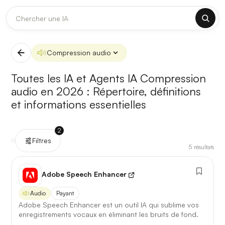
DERNIÈRES MISES À JOUR MODÈLES
✕
Claude
Midjourney
Compression audio
[TEST] Claude Opus 4.8 : ce qui change
Toutes les IA et Agents IA Compression
5 août 2026
audio en 2026 :
Répertoire, définitions
et informations essentielles
Anthropic met à jour Claude Opus le 2 août 2026. Cette
version porte sur la longueur de contexte, la fiabilité des
réponses longues et la vitesse de première réponse.
2
Filtres
5
résultats
Ce qui change
Contexte étendu
— les documents longs sont traités
Adobe Speech Enhancer
d’un seul tenant, sans découpage manuel.
Audio
Payant
Réponses longues
— moins de pertes de fil sur les
Adobe Speech Enhancer est un outil IA qui sublime vos
textes de plusieurs milliers de mots.
enregistrements vocaux en éliminant les bruits de fond.