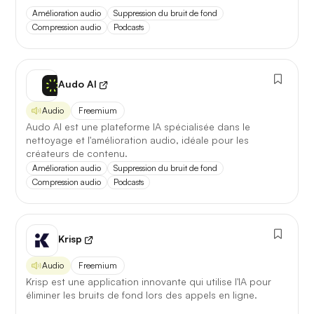
Première réponse
— latence réduite sur les requêtes
Amélioration audio
Suppression du bruit de fond
courtes.
Compression audio
Podcasts
Comparatif avec la version
précédente
Audo AI
Opus 4.6
→
Opus 4.8
Audio
Freemium
Audo AI est une plateforme IA spécialisée dans le
Note globale
88,1 / 100
→
90,3 / 100
nettoyage et l'amélioration audio, idéale pour les
+2,2
créateurs de contenu.
Amélioration audio
Suppression du bruit de fond
Compression audio
Podcasts
Latence 1re réponse
2,1 s
→
1,4 s
−33%
Contexte maximal
200 k
→
500 k
×2,5
Krisp
Lire l'article complet
Audio
Freemium
Krisp est une application innovante qui utilise l'IA pour
éliminer les bruits de fond lors des appels en ligne.
[TEST] Midjourney V8 : ce qui change