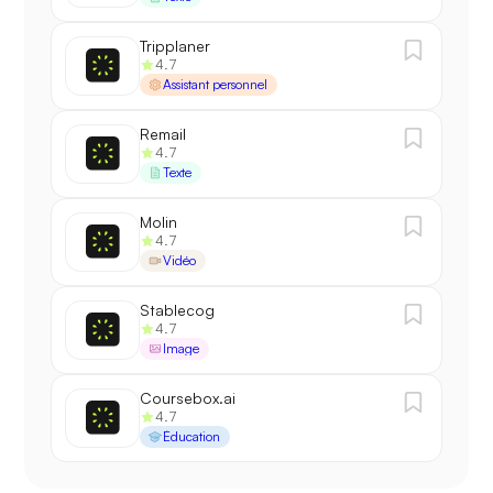
Tripplaner
4.7
Assistant personnel
Remail
4.7
Texte
Molin
4.7
Vidéo
Stablecog
4.7
Image
Coursebox.ai
4.7
Éducation