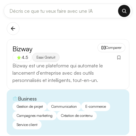
DERNIÈRES MISES À JOUR MODÈLES
✕
Claude
Midjourney
[TEST] Claude Opus 4.8 : ce qui change
Bizway
Comparer
5 août 2026
4.5
Essai Gratuit
Anthropic met à jour Claude Opus le 2 août 2026. Cette
Bizway est une plateforme qui automate le
version porte sur la longueur de contexte, la fiabilité des
lancement d'entreprise avec des outils
réponses longues et la vitesse de première réponse.
personnalisés et intelligents, tout-en-un.
Ce qui change
Business
Contexte étendu
— les documents longs sont traités
Gestion de projet
Communication
E-commerce
d’un seul tenant, sans découpage manuel.
Campagnes marketing
Création de contenu
Réponses longues
— moins de pertes de fil sur les
Service client
textes de plusieurs milliers de mots.