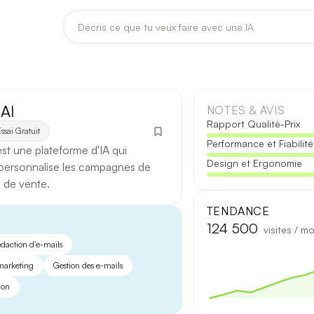
DERNIÈRES MISES À JOUR MODÈLES
Claude
Midjourney
AI
NOTES & AVIS
Rapport Qualité-Prix
ssai Gratuit
Performance et Fiabilité
[TEST] Claude Opus 4.8 : ce qui change
st une plateforme d'IA qui
Design et Ergonomie
5 août 2026
 personnalise les campagnes de
 de vente.
Anthropic met à jour Claude Opus le 2 août 2026. Cette version 
fiabilité des réponses longues et la vitesse de première réponse.
TENDANCE
124 500
visites / mo
Ce qui change
daction d’e-mails
arketing
Gestion des e-mails
Contexte étendu
— les documents longs sont traités d’un se
ion
Réponses longues
— moins de pertes de fil sur les textes de p