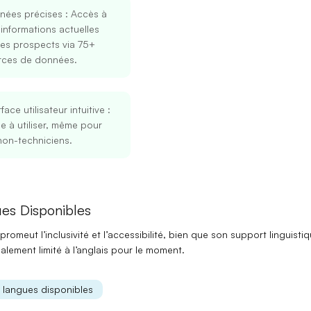
nées précises
: Accès à
informations actuelles
les prospects via 75+
rces de données.
rface utilisateur intuitive
:
le à utiliser, même pour
non-techniciens.
Se connecter
S’inscrire
es Disponibles
Continuer avec Google
promeut l’
inclusivité
et l’
accessibilité
, bien que son support linguisti
Ou continuer avec
palement limité à l’anglais pour le moment.
Adresse mail
s langues disponibles