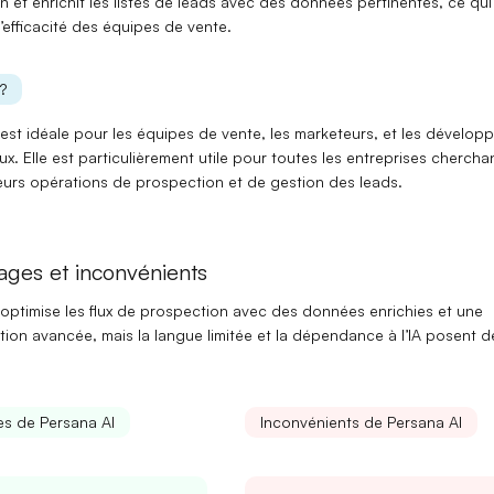
 et enrichit les listes de leads avec des données pertinentes, ce qui
l’efficacité
des équipes de vente.
?
est idéale pour les
équipes de vente
, les
marketeurs
, et les
développ
ux
. Elle est particulièrement utile pour toutes les entreprises chercha
leurs opérations de prospection et de gestion des leads.
ages et inconvénients
 optimise les flux de prospection avec des données enrichies et une
ion avancée, mais la langue limitée et la dépendance à l’IA posent d
s de Persana AI
Inconvénients de Persana AI