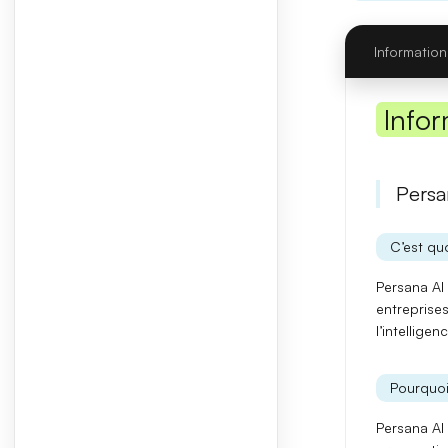
Information
Infor
Persa
C’est quo
Persana AI
entreprises
l’intelligen
Pourquoi
Persana AI