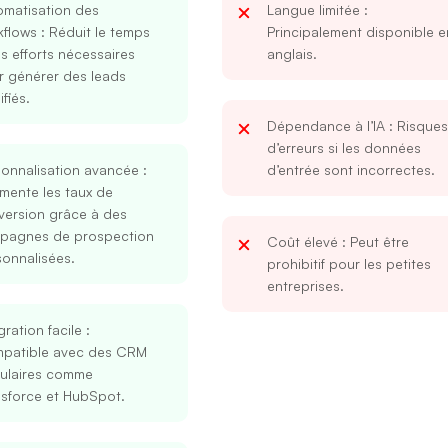
omatisation des
Langue limitée
:
kflows
: Réduit le temps
Principalement disponible e
es efforts nécessaires
anglais.
r générer des leads
ifiés.
Dépendance à l’IA
: Risques
d’erreurs si les données
sonnalisation avancée
:
d’entrée sont incorrectes.
mente les taux de
version grâce à des
pagnes de prospection
Coût élevé
: Peut être
onnalisées.
prohibitif pour les petites
entreprises.
gration facile
:
patible avec des CRM
ulaires comme
esforce et HubSpot.