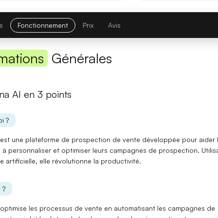
Première réponse
— latence réduite sur les requêtes courtes.
Comparatif avec la version précédente
s
Fonctionnement
Prix
Avis
Opus 4.6
→
Opus 4.8
mations
Générales
Note globale
na AI en 3 points
Latence 1re réponse
i ?
Contexte maximal
 est une
plateforme de prospection de vente
développée pour aider 
Lire l'article complet
 à personnaliser et optimiser leurs campagnes de prospection. Utilis
ce artificielle, elle révolutionne la
productivité
.
[TEST] Midjourney V8 : ce qui change
 ?
5 juillet 2026
 optimise les processus de vente en
automatisant
les campagnes de