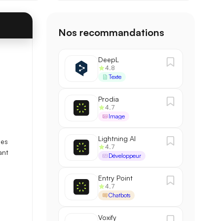
Nos recommandations
DeepL
4.8
88,1 / 100
→
90,3 / 100
+2,2
Texte
2,1 s
→
1,4 s
−33%
Prodia
4.7
Image
200 k
→
500 k
×2,5
Lightning AI
les
4.7
ant
Développeur
Entry Point
4.7
Chatbots
Voxify