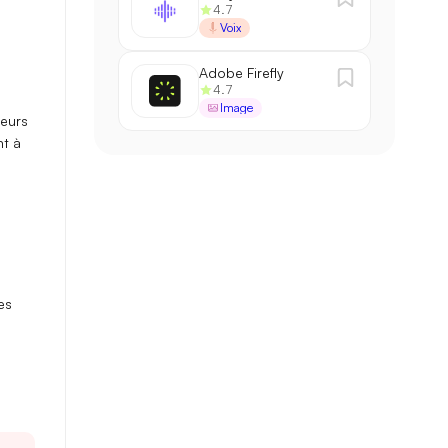
4.7
Voix
Adobe Firefly
4.7
Image
eurs
nt à
es