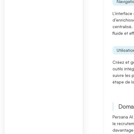
Navigatio
L’interface
d’
enrichis
centralisé
.
fluide et e
Utilisati
Créez et gé
outils inté
suivre les
étape de la
Domai
Persana AI
le
recrute
davantage 