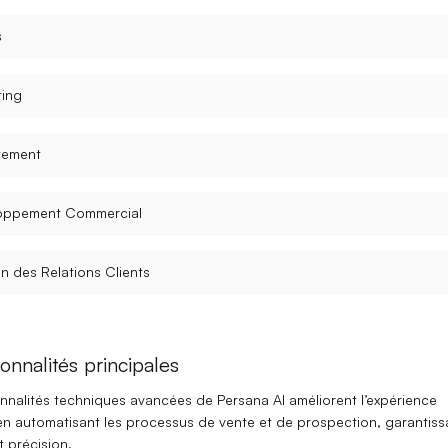
s
ting
tement
oppement Commercial
n des Relations Clients
onnalités principales
onnalités techniques avancées de Persana AI améliorent l’expérience
 en automatisant les processus de vente et de prospection, garantiss
t précision.