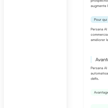
prospection
augmente
Pour qui 
Persana AI 
commercia
améliorer 
Avant
Persana AI
automatisat
défis.
Avantage