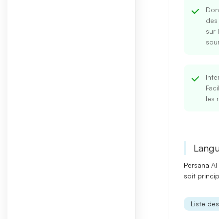
Don
des 
sur 
sou
Inte
Faci
les 
Langu
Persana AI 
soit princi
Liste de