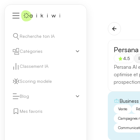
Recherche ton IA
Persana 
Catégories
4.5
E
Classement IA
Persana AI e
optimise et
Scoring modèle
prospection
Blog
Business
Vente
Ré
Mes favoris
Campagnes m
Communicat