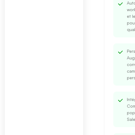
Aut
wor
et l
pou
qual
Per
Aug
con
cam
pers
Inté
Com
pop
Sal