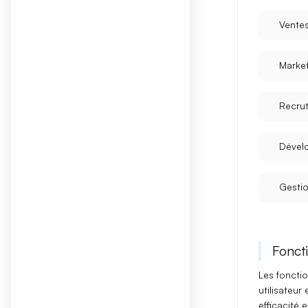
Vente
Marke
Recru
Dével
Gestio
Foncti
Les foncti
utilisateur
efficacité e