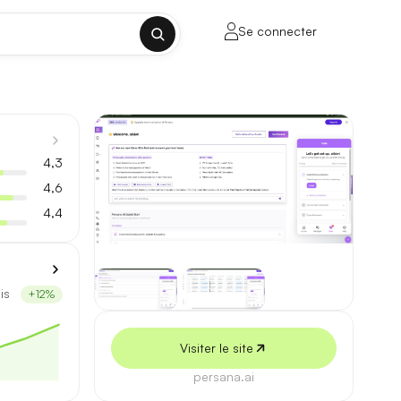
Se connecter
✕
4,3
4,6
4,4
porte sur la longueur de contexte, la
is
+12%
ul tenant, sans découpage manuel.
Visiter le site
lusieurs milliers de mots.
persana.ai