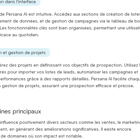
n dans l’interface
 de Persana AI est intuitive. Accédez aux sections de
création de liste
sement de données
, et de
gestion de campagnes
via le
tableau de bo
 Les fonctionnalités clés sont bien organisées, permettant une utilisat
fficace au quotidien.
on et gestion de projets
rez des projets en définissant vos objectifs de prospection. Utilisez 
grés
pour importer vos listes de leads, automatiser les campagnes et
 performances grâce à des
rapports détaillés
. Persana AI facilite chaq
 gestion de projets, assurant une prospection efficace et précise.
nes principaux
 influence positivement divers secteurs comme les
ventes
, le
marketin
ment
, en générant des améliorations significatives. Il existe encore
de domaines où son impact est notable.