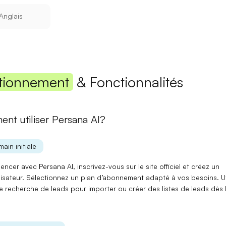
Anglais
Mot de passe
Se connecter
tionnement
& Fonctionnalités
Se souvenir de moi
Mot de passe oublié ?
nt utiliser Persana AI?
Vous n'avez pas encore de compte ?
S'inscrire
main initiale
ncer avec Persana AI, inscrivez-vous sur le
site officiel
et créez un
lisateur. Sélectionnez un
plan d’abonnement
adapté à vos besoins. Ut
de
recherche de leads
pour importer ou créer des listes de leads dès 