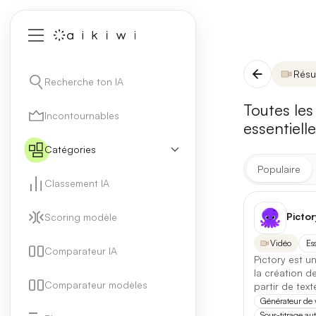
Résu
Recherche ton IA
Toutes les
Incontournables
essentiell
Catégories
Populaire
Classement IA
Pictor
Scoring modèle
2 FILTRES ACT
Résumé vidé
Vidéo
Ess
Comparateur IA
Pictory est un
la création d
Type d'outil
Comparateur modèles
partir de text
Générateur de 
IA
Ag
Sous-titrage a