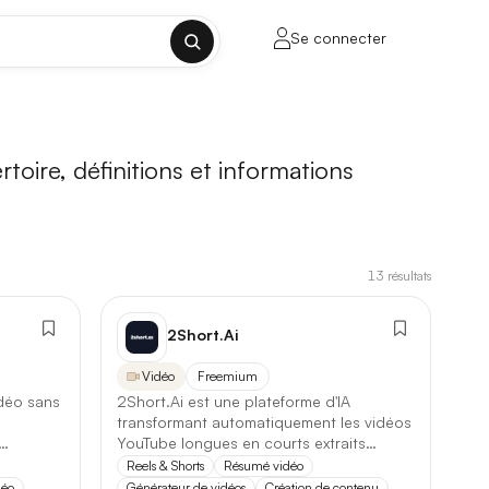
Se connecter
✕
rtoire, définitions et informations
13
résultats
porte sur la longueur de contexte, la
2Short.Ai
Vidéo
Freemium
idéo sans
2Short.Ai est une plateforme d'IA
ul tenant, sans découpage manuel.
transformant automatiquement les vidéos
YouTube longues en courts extraits
lusieurs milliers de mots.
captivants pour maximiser l'engagement.
Reels & Shorts
Résumé vidéo
déo
Générateur de vidéos
Création de contenu