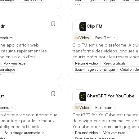
Première réponse
— latence réduite sur les requêtes courtes.
Voix vers texte
Comparatif avec la version précédente
e
ldr
Clip FM
Opus 4.6
→
Opus 4.8
3+
4+
4,5+
eemium
Vidéo
Essai Gratuit
Note globale
une application web
Clip FM est une plateforme IA qui
i résume rapidement les
transforme des vidéos longues en
e en un clin d'œil.
courts prêts pour les réseaux so
Latence 1re réponse
Voix vers texte
Résumé vidéo
Reels & Shorts
utomatique
Sous-titrage automatique
Création d
it
Gratuit
Freemium
Payant
443
93
487
210
données
Contexte maximal
tionnalité
Lire l'article complet
ut
ChatGPT for YouTube
Toutes les catégories
Plugin
Discord
Application Discord
FR
0
176
0
5
0
eemium
Vidéo
Freemium
Analyse de données
[TEST] Midjourney V8 : ce qui change
un éditeur vidéo automatique
ChatGPT for YouTube est une ex
Application Mobile
Extension Navigateur
Open 
74
152
111
 le montage pour les réseaux
de navigateur qui résume les vid
5 juillet 2026
Se connecter
S’inscrire
Assistant personnel
ntelligence artificielle.
YouTube pour vous faire gagner
temps.
Sous-titrage automatique
Résumé vidéo
Voix vers texte
Audio
idéo
Sous-titrage automatique