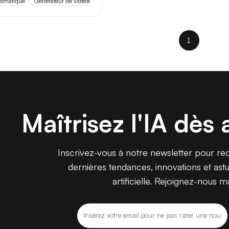
utomatique
Générateur de vidéos
Vidéo
ing
Voix
1
e
Adultes (+18)
élioration vidéo
Animation vidéo
Maîtrisez l'IA dès 
nérateur de vidéos
Image en vidéo
Inscrivez-vous à notre newsletter pour rece
ntage vidéo
Reels & Shorts
dernières tendances, innovations et astuc
artificielle. Rejoignez-nous m
sumé vidéo
Sous-titrage automatique
xte en vidéo
Vidéo 3D
déos avatars