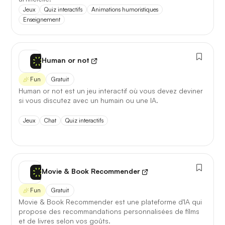
Première réponse
— latence réduite sur les requêtes
Jeux
Quiz interactifs
Animations humoristiques
courtes.
Enseignement
Comparatif avec la version
précédente
Human or not
Opus 4.6
→
Opus 4.8
Fun
Gratuit
Human or not est un jeu interactif où vous devez deviner
Note globale
88,1 / 100
→
90,3 / 100
si vous discutez avec un humain ou une IA.
+2,2
Jeux
Chat
Quiz interactifs
Latence 1re réponse
2,1 s
→
1,4 s
−33%
Contexte maximal
200 k
→
500 k
×2,5
Movie & Book Recommender
Lire l'article complet
Fun
Gratuit
Movie & Book Recommender est une plateforme d'IA qui
propose des recommandations personnalisées de films
et de livres selon vos goûts.
[TEST] Midjourney V8 : ce qui change