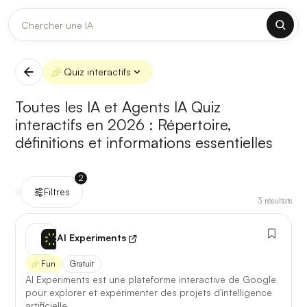
DERNIÈRES MISES À JOUR MODÈLES
✕
Claude
Midjourney
Quiz interactifs
[TEST] Claude Opus 4.8 : ce qui change
Toutes les IA et Agents IA Quiz
5 août 2026
interactifs en 2026 :
Répertoire,
définitions et informations essentielles
Anthropic met à jour Claude Opus le 2 août 2026. Cette
version porte sur la longueur de contexte, la fiabilité des
réponses longues et la vitesse de première réponse.
2
Filtres
3
résultats
Ce qui change
Contexte étendu
— les documents longs sont traités
AI Experiments
d’un seul tenant, sans découpage manuel.
Fun
Gratuit
Réponses longues
— moins de pertes de fil sur les
AI Experiments est une plateforme interactive de Google
textes de plusieurs milliers de mots.
pour explorer et expérimenter des projets d'intelligence
artificielle.