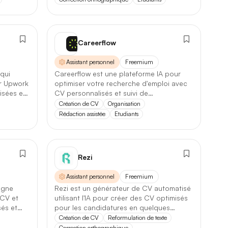
Careerflow
Assistant personnel
Freemium
88,1 / 100
→
90,3 / 100
+2,2
 qui
Careerflow est une plateforme IA pour
ur Upwork
optimiser votre recherche d'emploi avec
isées et
CV personnalisés et suivi de
2,1 s
→
1,4 s
−33%
candidatures.
Création de CV
Organisation
Rédaction assistée
Etudiants
200 k
→
500 k
×2,5
Source
23
Rezi
FR
0
Assistant personnel
Freemium
igne
Rezi est un générateur de CV automatisé
 CV et
utilisant l'IA pour créer des CV optimisés
sés et
pour les candidatures en quelques
minutes.
Création de CV
Reformulation de texte
Correction orthographique