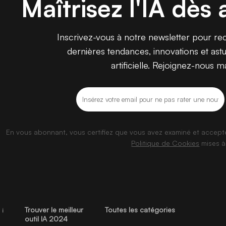
Maîtrisez l'IA dès 
Adultes (+18)
ion
e
Inscrivez-vous à notre newsletter pour rece
dernières tendances, innovations et astuc
artificielle. Rejoignez-nous m
ing
e
En vous abonnant, vous certifiez que vous avez examiné et accep
Politique de Cookies
mises à 
Trouver le meilleur
Toutes les catégories
 (+18)
outil IA 2024