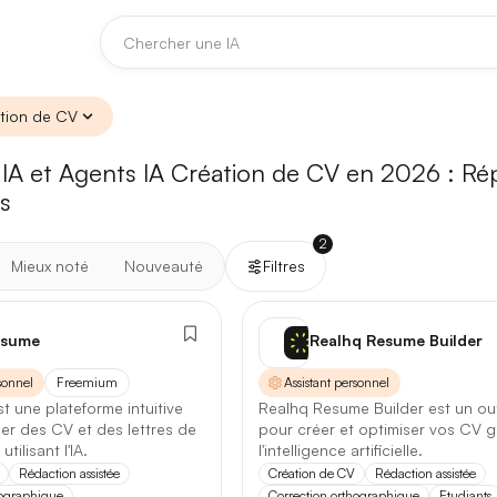
tion de CV
DERNIÈRES MISES À JOUR MODÈLES
 IA et Agents IA Création de CV en 2026 :
Claude
Midjourney
Rép
es
[TEST] Claude Opus 4.8 : ce qui change
2
5 août 2026
Mieux noté
Nouveauté
Filtres
Anthropic met à jour Claude Opus le 2 août 2026. Cette version 
IFS
fiabilité des réponses longues et la vitesse de première réponse.
CV
✕
Création de CV
✕
esume
Realhq Resume Builder
Ce qui change
sonnel
Freemium
Assistant personnel
t une plateforme intuitive
Realhq Resume Builder est un outi
Contexte étendu
— les documents longs sont traités d’un se
éer des CV et des lettres de
pour créer et optimiser vos CV g
ent
Les deux
tilisant l'IA.
l'intelligence artificielle.
Réponses longues
— moins de pertes de fil sur les textes de p
Rédaction assistée
Création de CV
Rédaction assistée
hographique
Correction orthographique
Etudiants