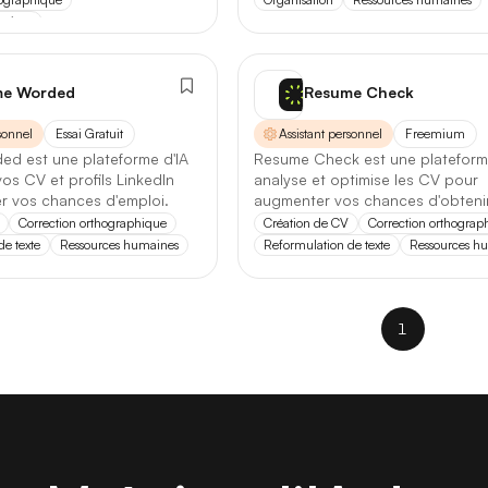
Adresse mail
Développeur
e de données
maines
Éducation
nt personnel
me Worded
Resume Check
Finance
chitecture
Budget domestique
Mot de passe
sonnel
Essai Gratuit
Assistant personnel
Freemium
Fun
aching personnel
Création de CV
d est une plateforme d'IA
Resume Check est une plateforme
vos CV et profils LinkedIn
analyse et optimise les CV pour
Image
stion des e-mails
Gestion des tâches
r vos chances d'emploi.
augmenter vos chances d'obteni
entretiens.
Correction orthographique
Création de CV
Correction orthograp
Se connecter
Légal
ganisation
Rappels & notifications
e texte
Ressources humaines
Reformulation de texte
Ressources h
Marketing
Se souvenir de moi
Mot de passe oublié ?
nté & bien-être
Voyages
Musique
1
Vous n'avez pas encore de compte ?
S'inscrire
Texte
ss
Vidéo
ts
Voix
ppeur