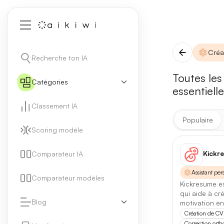
Créa
Recherche ton IA
Toutes les
Catégories
essentiell
Classement IA
Populaire
Scoring modèle
2 FILTRES ACT
Création de 
Kickr
Comparateur IA
Assistant per
Type d'outil
Comparateur modèles
Kickresume es
qui aide à cr
IA
Ag
Blog
motivation en u
Création de CV
Correction ort