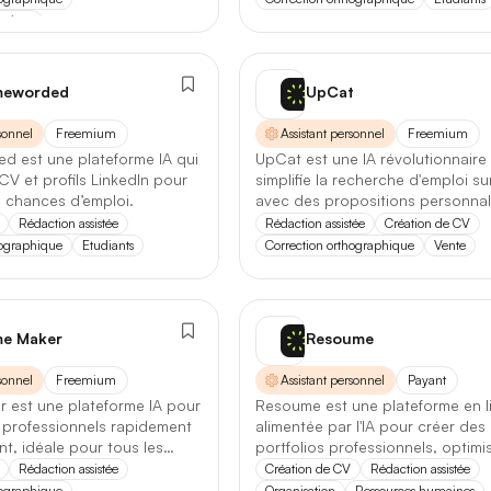
Première réponse
— latence réduite sur les requêtes courtes.
maines
e
Comparatif avec la version précédente
3+
4+
4,5+
meworded
UpCat
Opus 4.6
→
Opus 4.8
sonnel
Freemium
Assistant personnel
Freemium
Note globale
 est une plateforme IA qui
UpCat est une IA révolutionnaire
CV et profils LinkedIn pour
simplifie la recherche d'emploi s
 chances d’emploi.
avec des propositions personnal
it
Gratuit
Freemium
Payant
443
93
487
210
Latence 1re réponse
des alertes en temps réel.
Rédaction assistée
Rédaction assistée
Création de CV
Toutes les catégories
hographique
Etudiants
Correction orthographique
Vente
Contexte maximal
Analyse de données
tionnalité
Se connecter
S’inscrire
Assistant personnel
Lire l'article complet
Application Mobile
Extension Navigateur
Open 
74
152
111
e Maker
Resoume
Audio
Logiciel
Plugin
Discord
Application Discord
190
176
0
5
sonnel
Freemium
Assistant personnel
Payant
Continuer avec Google
[TEST] Midjourney V8 : ce qui change
 est une plateforme IA pour
Resoume est une plateforme en l
Business
 professionnels rapidement
alimentée par l'IA pour créer des
5 juillet 2026
nt, idéale pour tous les
portfolios professionnels, optimi
Ou continuer avec
Chatbots
emploi.
attrayants.
Rédaction assistée
Création de CV
Rédaction assistée
hographique
Organisation
Ressources humaines