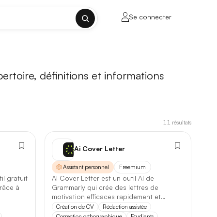
Se connecter
✕
ertoire, définitions et informations
11
résultats
porte sur la longueur de contexte, la
Ai Cover Letter
Assistant personnel
Freemium
l gratuit
AI Cover Letter est un outil AI de
ul tenant, sans découpage manuel.
râce à
Grammarly qui crée des lettres de
motivation efficaces rapidement et
lusieurs milliers de mots.
facilement.
Création de CV
Rédaction assistée
Correction orthographique
Etudiants