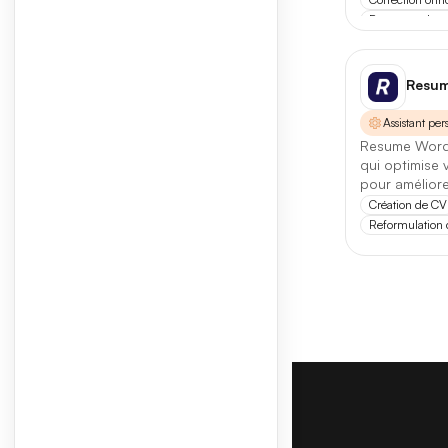
Analys
Ressources hu
Assista
Resu
Ar
Assistant per
Co
Resume Worde
qui optimise 
Ge
pour améliore
Création de CV
Or
Reformulation d
Sa
Audio
Busine
Chatbo
Dévelo