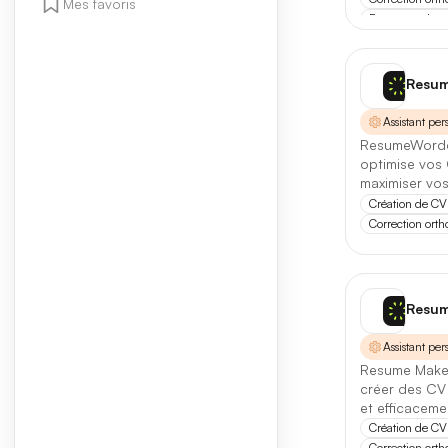
Mes favoris
Ressources hu
Note minimal
Toutes
Resu
Assistant per
ResumeWorded
Prix
optimise vos 
maximiser vos
Essai Gratu
Création de CV
Correction ort
Format / fonc
Site Web
9
Resum
API
213
Assistant per
Resume Maker
créer des CV
et efficaceme
Catégorie
chercheurs d'
Création de CV
Correction ort