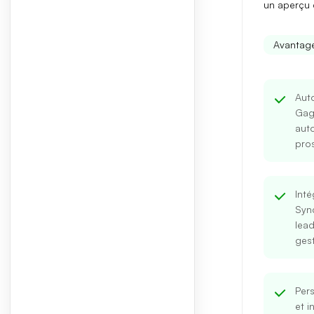
un aperçu é
Avantag
Aut
Gag
auto
pro
Int
Sync
lead
gest
Pers
et i