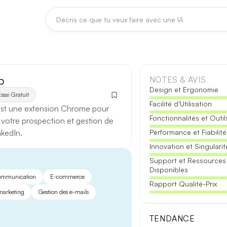
DERNIÈRES MISES À JOUR MODÈLES
Claude
Midjourney
p
NOTES & AVIS
Design et Ergonomie
ssai Gratuit
Facilité d’Utilisation
[TEST] Claude Opus 4.8 : ce qui change
st une extension Chrome pour
Fonctionnalités et Outil
5 août 2026
 votre prospection et gestion de
nkedIn.
Performance et Fiabilité
Anthropic met à jour Claude Opus le 2 août 2026. Cette version 
Innovation et Singularit
fiabilité des réponses longues et la vitesse de première réponse.
Support et Ressources
Disponibles
Ce qui change
mmunication
E-commerce
Rapport Qualité-Prix
arketing
Gestion des e-mails
Contexte étendu
— les documents longs sont traités d’un se
Réponses longues
— moins de pertes de fil sur les textes de p
TENDANCE