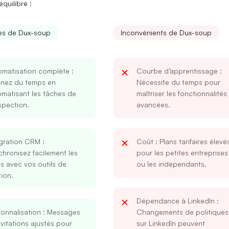
quilibré :
es de Dux-soup
Inconvénients de Dux-soup
omatisation complète
:
Courbe d’apprentissage
:
nez du temps en
Nécessite du temps pour
matisant les tâches de
maîtriser les fonctionnalités
spection.
avancées.
égration CRM
:
Coût
: Plans tarifaires élevé
hronisez facilement les
pour les petites entreprises
s avec vos outils de
ou les indépendants.
ion.
Dépendance à LinkedIn
:
onnalisation
: Messages
Changements de politiques
nvitations ajustés pour
sur LinkedIn peuvent