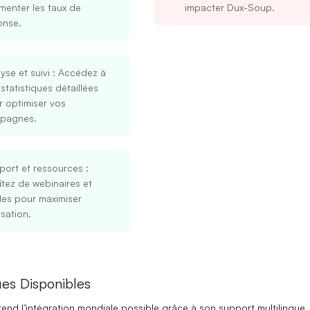
menter les taux de
impacter Dux-Soup.
onse.
yse et suivi
: Accédez à
statistiques détaillées
 optimiser vos
pagnes.
Se connecter
S’inscrire
port et ressources
:
itez de webinaires et
des pour maximiser
Continuer avec Google
lisation.
Ou continuer avec
Adresse mail
es Disponibles
end l’intégration mondiale possible grâce à son
support multilingue
,