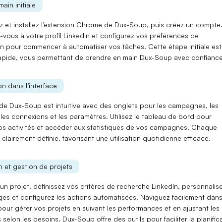
main initiale
 et installez l’extension
Chrome
de Dux-Soup, puis créez un compte
vous à votre profil LinkedIn et configurez vos
préférences de
on
pour commencer à automatiser vos tâches. Cette étape initiale est
rapide, vous permettant de prendre en main Dux-Soup avec confiance
n dans l’interface
e de Dux-Soup est
intuitive
avec des onglets pour les
campagnes
, les
 les
connexions
et les
paramètres
. Utilisez le
tableau de bord
pour
vos activités et accéder aux
statistiques
de vos campagnes. Chaque
 clairement définie, favorisant une utilisation quotidienne efficace.
on et gestion de projets
 un projet
, définissez vos
critères de recherche LinkedIn
, personnalis
ges
et configurez les
actions automatisées
. Naviguez facilement dan
 pour gérer vos projets en suivant les
performances
et en ajustant les
 selon les besoins. Dux-Soup offre des
outils
pour faciliter la planific