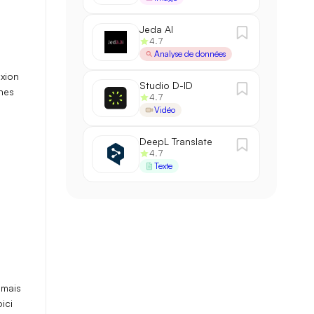
Jeda AI
4.7
Analyse de données
xion
Studio D-ID
nes
4.7
Vidéo
DeepL Translate
4.7
Texte
 mais
ici