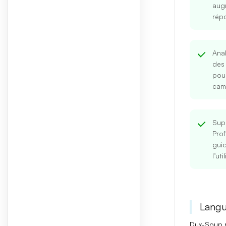
aug
rép
Anal
des 
pour
cam
Sup
Prof
gui
l’uti
Langu
Dux-Soup
r