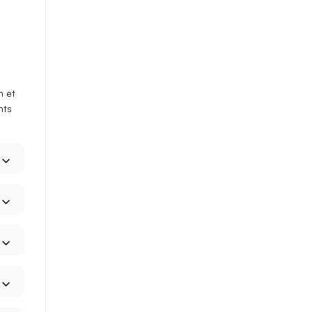
n
et
nts