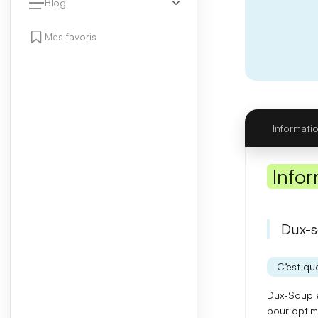
Blog
Mes favoris
Informati
Infor
Dux-s
C’est quo
Dux-Soup 
pour
optim