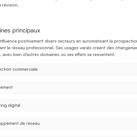
a révision.
nes principaux
nfluence positivement divers secteurs en automatisant la
prospectio
ant le
réseau professionnel
. Ses usages variés créent des changeme
fs, avec bien d’autres domaines où ses effets se ressentent.
ection commerciale
tement
ing digital
oppement de réseau