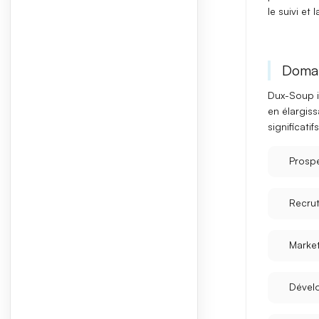
le suivi et l
Domai
Dux-Soup
i
en élargiss
significati
Prosp
Recru
Market
Dével