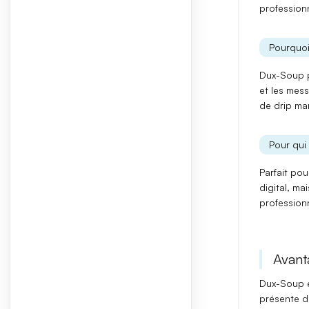
professionn
Pourquoi
Dux-Soup 
et les mess
de drip ma
Pour qui 
Parfait pou
digital
, ma
profession
Avant
Dux-Soup 
présente 