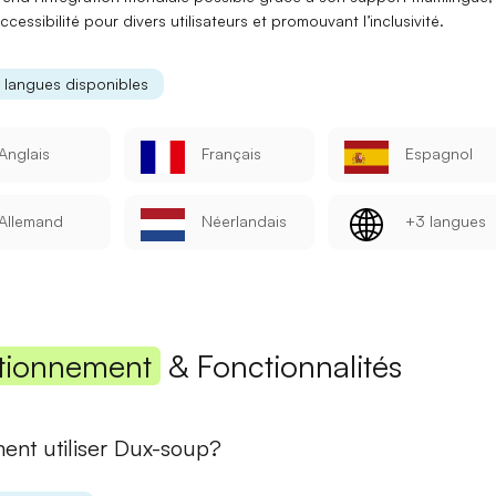
’accessibilité pour divers utilisateurs et promouvant l’inclusivité.
Mot de passe
s langues disponibles
Anglais
Français
Espagnol
Se connecter
Allemand
Néerlandais
+3 langues
Se souvenir de moi
Mot de passe oublié ?
Vous n'avez pas encore de compte ?
S'inscrire
tionnement
& Fonctionnalités
nt utiliser Dux-soup?