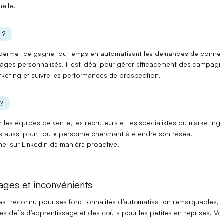
elle.
 ?
permet de
gagner du temps
en automatisant les demandes de conne
ages personnalisés. Il est idéal pour gérer
efficacement des campag
rketing
et suivre les performances de prospection.
?
r les
équipes de vente
, les
recruteurs
et les
spécialistes du marketing
is aussi pour toute personne cherchant à
étendre son réseau
nel
sur LinkedIn de manière proactive.
ages et inconvénients
est reconnu pour ses
fonctionnalités d’automatisation
remarquables,
des
défis d’apprentissage
et des coûts pour les petites entreprises. Vo