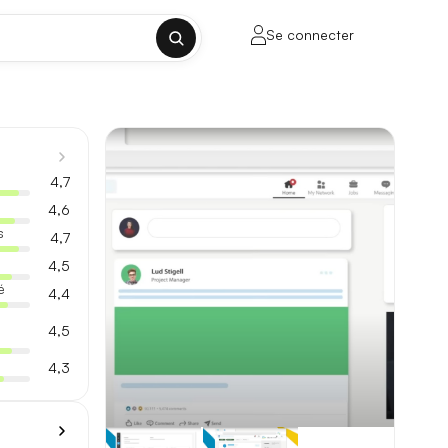
Se connecter
✕
4,7
4,6
s
4,7
4,5
porte sur la longueur de contexte, la
é
4,4
4,5
4,3
ul tenant, sans découpage manuel.
lusieurs milliers de mots.