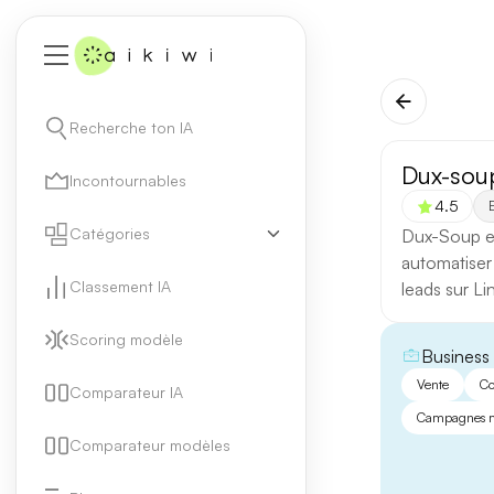
Recherche ton IA
Dux-sou
Incontournables
4.5
E
Catégories
Dux-Soup e
automatiser
Classement IA
leads sur Li
Scoring modèle
Business
Vente
Co
Comparateur IA
Campagnes m
Comparateur modèles