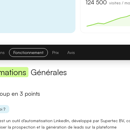
Première réponse
— latence réduite sur les requêtes courtes.
124 500
visites / mo
Comparatif avec la version précédente
Opus 4.6
→
Opus 4.8
Note globale
ons
Fonctionnement
Prix
Avis
Latence 1re réponse
mations
Générales
Contexte maximal
Lire l'article complet
oup en 3 points
[TEST] Midjourney V8 : ce qui change
i ?
5 juillet 2026
est un
outil d’automatisation LinkedIn
, développé par Supertec BV, c
iser la prospection
et la génération de leads sur la plateforme