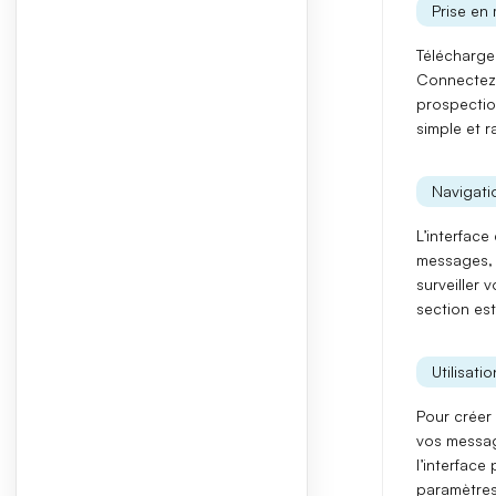
Prise en 
Téléchargez
Connectez-
prospecti
simple et 
Navigatio
L’interfac
messages
,
surveiller 
section est
Utilisati
Pour
créer
vos
messa
l’interface
paramètres