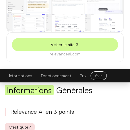
5 juillet 2026
Visiter le site
relevanceai.com
Relevance AI
Visiter le site
Informations
Fonctionnement
Prix
Avis
Informations
Générales
Relevance AI en 3 points
C’est quoi ?