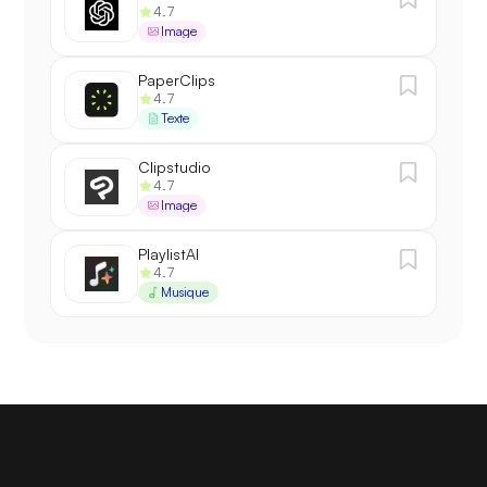
4.7
Image
PaperClips
4.7
Texte
Clipstudio
4.7
Image
PlaylistAI
4.7
Musique