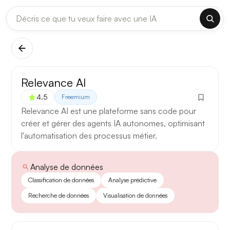
DERNIÈRES MISES À JOUR MODÈLES
✕
Claude
Midjourney
[TEST] Claude Opus 4.8 : ce qui change
Relevance AI
5 août 2026
4.5
Freemium
Anthropic met à jour Claude Opus le 2 août 2026. Cette
Relevance AI est une plateforme sans code pour
version porte sur la longueur de contexte, la fiabilité des
créer et gérer des agents IA autonomes, optimisant
réponses longues et la vitesse de première réponse.
l'automatisation des processus métier.
Ce qui change
Analyse de données
Contexte étendu
— les documents longs sont traités
Classification de données
Analyse prédictive
d’un seul tenant, sans découpage manuel.
Recherche de données
Visualisation de données
Réponses longues
— moins de pertes de fil sur les
textes de plusieurs milliers de mots.