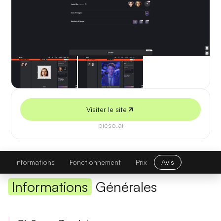
5 juillet 2026
Visiter le site
picso.ai
PicSo
Visiter le site
Informations
Fonctionnement
Prix
Avis
Informations
Générales