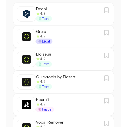
DeepL
4.8
Texte
Greip
4.7
Légal
Eloise.ai
4.7
Texte
Quicktools by Picsart
4.7
Texte
Recraft
4.7
Image
Vocal Remover
4.7