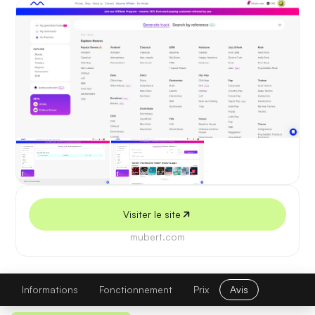
5 juillet 2026
Visiter le site
mubert.com
Mubert
Visiter le site
Informations
Fonctionnement
Prix
Avis