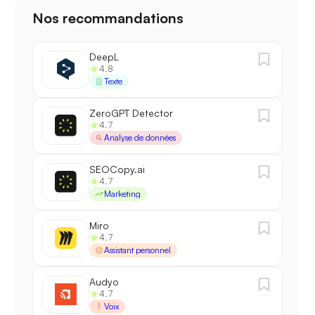
Nos recommandations
DeepL
4.8
Texte
ZeroGPT Detector
4.7
Analyse de données
SEOCopy.ai
4.7
Marketing
Miro
4.7
Assistant personnel
Audyo
4.7
Voix