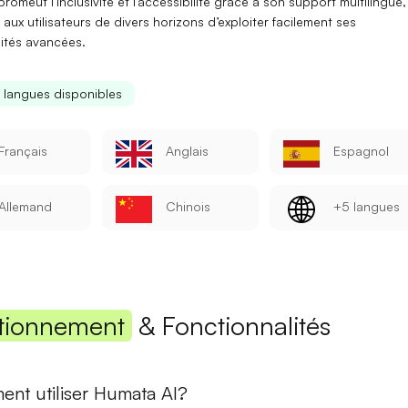
 promeut
l’inclusivité et l’accessibilité
grâce à son
support multilingue
,
aux utilisateurs de divers horizons d’exploiter facilement ses
Mot de passe
lités avancées.
s langues disponibles
Se connecter
Français
Anglais
Espagnol
Se souvenir de moi
Mot de passe oublié ?
Allemand
Chinois
+5 langues
Vous n'avez pas encore de compte ?
S'inscrire
tionnement
& Fonctionnalités
nt utiliser Humata AI?