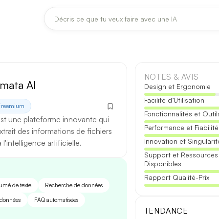
DERNIÈRES MISES À JOUR MODÈLES
Claude
Midjourney
NOTES & AVIS
mata AI
Design et Ergonomie
Facilité d’Utilisation
[TEST] Claude Opus 4.8 : ce qui change
Freemium
Fonctionnalités et Outil
5 août 2026
st une plateforme innovante qui
Performance et Fiabilité
xtrait des informations de fichiers
Anthropic met à jour Claude Opus le 2 août 2026. Cette version 
Innovation et Singularit
'intelligence artificielle.
fiabilité des réponses longues et la vitesse de première réponse.
Support et Ressources
Disponibles
Ce qui change
Rapport Qualité-Prix
umé de texte
Recherche de données
Contexte étendu
— les documents longs sont traités d’un se
 données
FAQ automatisées
Réponses longues
— moins de pertes de fil sur les textes de p
TENDANCE