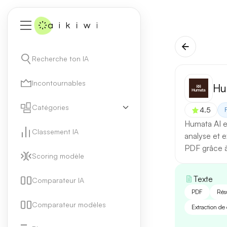
Recherche ton IA
Incontournables
Hu
Catégories
4.5
Humata AI e
Classement IA
analyse et e
PDF grâce à l
Scoring modèle
Texte
Comparateur IA
PDF
Rés
Comparateur modèles
Extraction de