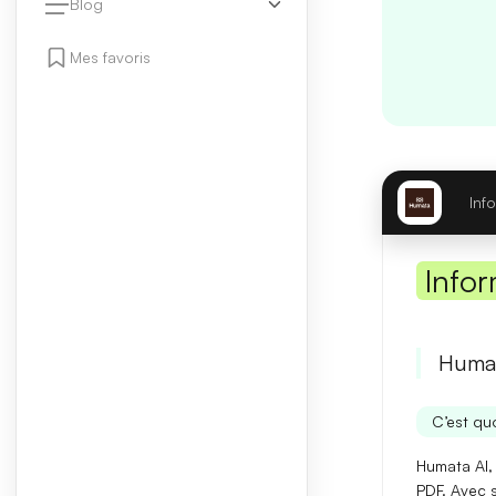
Blog
Mes favoris
Inf
Infor
Humat
C’est quo
Humata AI, 
PDF. Avec s