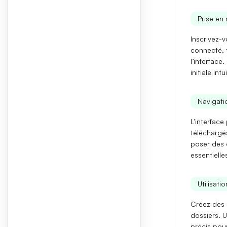
Prise en 
Inscrivez-v
connecté,
l’interface
initiale intu
Navigatio
L’interfac
téléchargé
poser des q
essentielle
Utilisati
Créez des 
dossiers. U
précis
pour