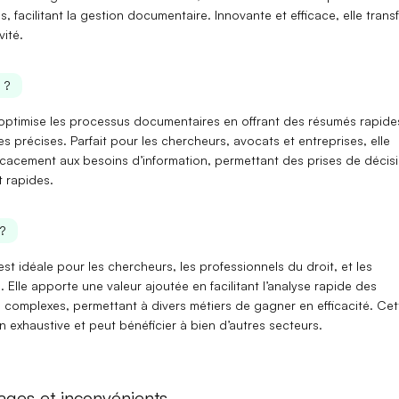
s, facilitant la gestion documentaire.
Innovante et efficace
, elle tran
vité.
 ?
optimise les processus documentaires en offrant des
résumés rapide
es précises
. Parfait pour les chercheurs, avocats et entreprises, elle
icacement aux besoins d’information, permettant des prises de décis
t rapides
.
?
est idéale pour les
chercheurs
, les
professionnels du droit
, et les
s. Elle apporte une
valeur ajoutée
en facilitant l’analyse rapide des
 complexes
, permettant à divers métiers de gagner en efficacité. Cet
on exhaustive et peut bénéficier à bien d’autres secteurs.
ages et inconvénients