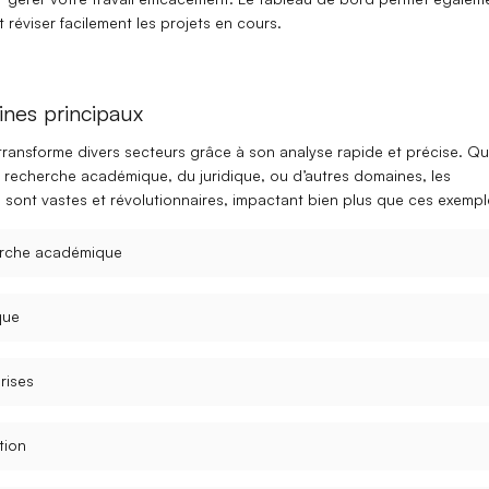
t réviser
facilement les projets en cours.
nes principaux
transforme divers secteurs grâce à son
analyse rapide et précise
. Qu’
e
recherche académique
, du
juridique
, ou d’autres domaines, les
s sont vastes et révolutionnaires, impactant bien plus que ces exempl
rche académique
que
rises
tion