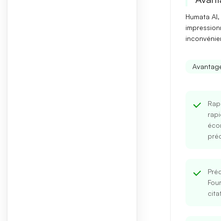
Humata AI,
impression
inconvénie
Avantage
Rapi
rapi
éco
préc
Pré
Fou
cita