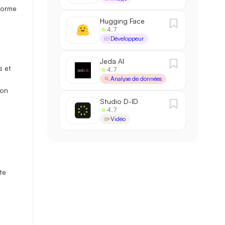
sforme
Hugging Face
4.7
Développeur
Jeda AI
s
et
4.7
Analyse de données
ion
Studio D-ID
4.7
Vidéo
te