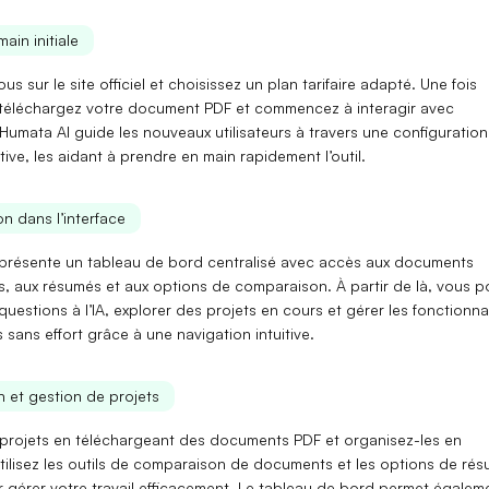
main initiale
ous sur le site officiel et choisissez un plan tarifaire adapté. Une fois
téléchargez votre document PDF
et commencez à interagir avec
. Humata AI guide les nouveaux utilisateurs à travers une
configuration
itive
, les aidant à prendre en main rapidement l’outil.
n dans l’interface
e présente un
tableau de bord centralisé
avec accès aux documents
s, aux résumés et aux options de comparaison. À partir de là, vous 
uestions à l’IA
, explorer des projets en cours et gérer les fonctionna
s sans effort grâce à une navigation intuitive.
on et gestion de projets
projets en
téléchargeant des documents PDF
et organisez-les en
tilisez les outils de
comparaison de documents
et les options de
rés
 gérer votre travail efficacement. Le tableau de bord permet égalem