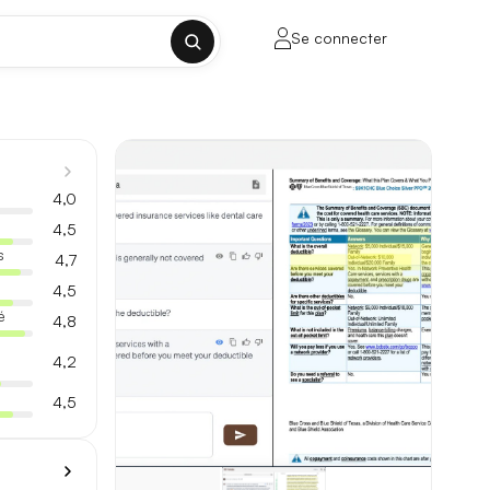
Se connecter
✕
4,0
4,5
s
4,7
4,5
porte sur la longueur de contexte, la
é
4,8
4,2
4,5
ul tenant, sans découpage manuel.
lusieurs milliers de mots.