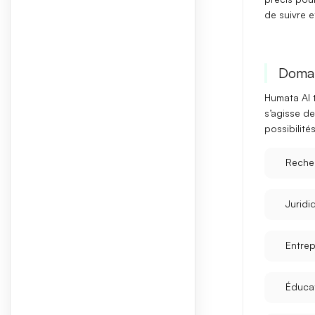
de
suivre e
Domai
Humata AI 
s’agisse d
possibilité
Reche
Juridi
Entrep
Éduca