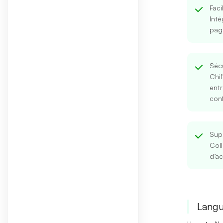
Faci
Inté
pag
Séc
Chif
entr
conf
Supp
Coll
d’ac
Langu