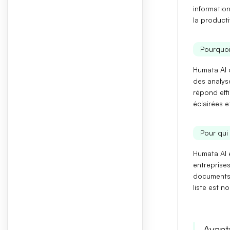
information
la producti
Pourquoi
Humata AI 
des
analys
répond eff
éclairées e
Pour qui 
Humata AI 
entreprise
documents
liste est n
Avant