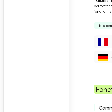
Humata AI
permettant 
fonctionna
Liste de
Fonc
Comme