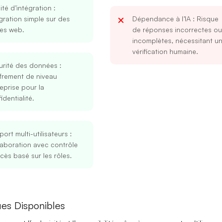
lité d’intégration
:
gration simple sur des
Dépendance à l’IA
: Risque
es web.
de réponses incorrectes ou
incomplètes, nécessitant u
vérification humaine.
urité des données
:
frement de niveau
eprise pour la
identialité.
Se connecter
S’inscrire
ort multi-utilisateurs
:
aboration avec contrôle
Continuer avec Google
cès basé sur les rôles.
Ou continuer avec
Adresse mail
es Disponibles