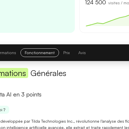
Première réponse
— latence réduite sur les requêtes courtes.
124 500
visites / mo
Comparatif avec la version précédente
Opus 4.6
→
Opus 4.8
Note globale
ormations
Fonctionnement
Prix
Avis
Latence 1re réponse
mations
Générales
Contexte maximal
Lire l'article complet
a AI en 3 points
[TEST] Midjourney V8 : ce qui change
i ?
5 juillet 2026
développée par Tilda Technologies Inc., révolutionne l’analyse des fi
on intelligence artificielle avancée, elle extrait et traite rapidement le