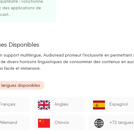
atibilité
: Fonctionne
 des applications de
cast.
es Disponibles
on
support multilingue
, Audioread promeut l’inclusivité en permettant 
rs de divers horizons linguistiques de consommer des contenus en au
s facile et immersive.
Se connecter
S’inscrire
s langues disponibles
Continuer avec Google
Français
Anglais
Espagnol
Ou continuer avec
Adresse mail
Allemand
Chinois
+72 langues