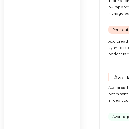
information
ou rapport
ménagères
Pour qui 
Audioread 
ayant des d
podcasts t
Avant
Audioread 
optimisant
et des coû
Avantag