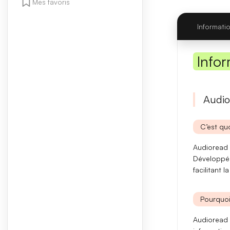
Mes favoris
Informati
Infor
Audio
C’est quo
Audioread e
Développé
facilitant 
Pourquoi
Audioread 