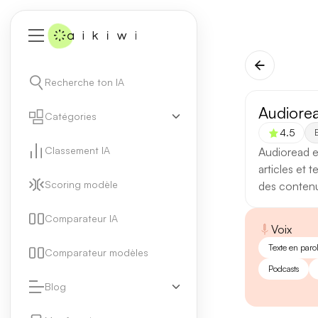
Recherche ton IA
Audiore
Catégories
4.5
E
Classement IA
Audioread e
articles et 
Scoring modèle
des contenu
Comparateur IA
Voix
Texte en paro
Comparateur modèles
Podcasts
Blog