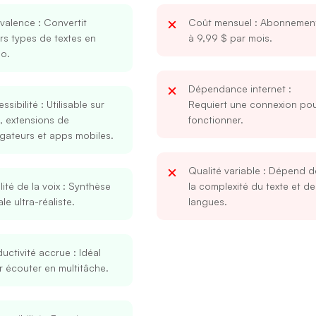
yvalence
: Convertit
Coût mensuel
: Abonnemen
rs types de textes en
à 9,99 $ par mois.
o.
Dépendance internet
:
ssibilité
: Utilisable sur
Requiert une connexion po
, extensions de
fonctionner.
gateurs et apps mobiles.
Qualité variable
: Dépend d
ité de la voix
: Synthèse
la complexité du texte et de
le ultra-réaliste.
langues.
uctivité accrue
: Idéal
 écouter en multitâche.