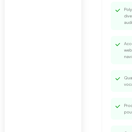
Pol
dive
audi
Acce
web
navi
Qual
voca
Prod
pour