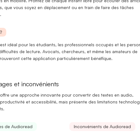
s en mobilité
. Profitez de chaque instant libre pour écouter des artic
s, que vous soyez en déplacement ou en train de faire des tâches
.
?
est idéal pour les
étudiants
, les
professionnels occupés
et les perso
ifficultés de lecture. Avocats, chercheurs, et même les amateurs de
rouveront cette application particulièrement bénéfique.
ages et inconvénients
offre une approche innovante pour convertir des textes en audio,
productivité
et
accessibilité
, mais présente des
limitations
technolog
ts.
es de Audioread
Inconvénients de Audioread