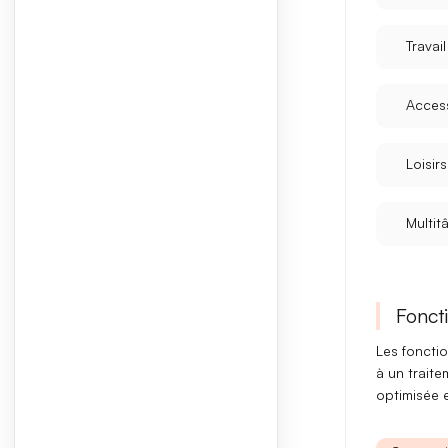
Travai
Access
Loisirs
Multit
Foncti
Les fonctio
à un trait
optimisée 