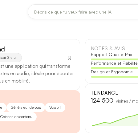
DERNIÈRES MISES À JOUR MODÈLES
Claude
Midjourney
ad
NOTES & AVIS
Rapport Qualité-Prix
ssai Gratuit
Performance et Fiabilité
[TEST] Claude Opus 4.8 : ce qui change
st une application qui transforme
Design et Ergonomie
5 août 2026
textes en audio, idéale pour écouter
s en mobilité.
Anthropic met à jour Claude Opus le 2 août 2026. Cette version 
fiabilité des réponses longues et la vitesse de première réponse.
TENDANCE
124 500
visites / mo
Ce qui change
le
Générateur de voix
Voix off
Création de contenu
Contexte étendu
— les documents longs sont traités d’un se
Réponses longues
— moins de pertes de fil sur les textes de p