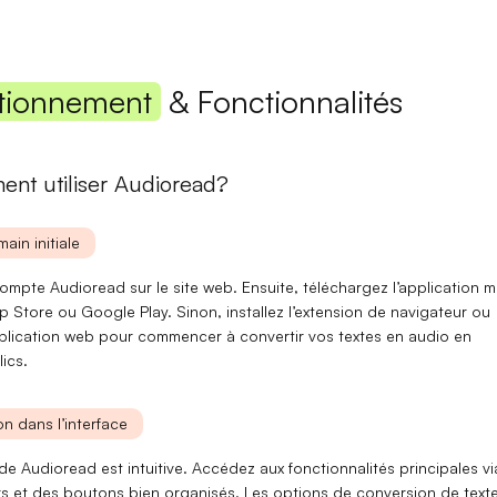
Mot de passe
tionnement
& Fonctionnalités
Se connecter
nt utiliser Audioread?
Se souvenir de moi
Mot de passe oublié ?
main initiale
Vous n'avez pas encore de compte ?
S'inscrire
mpte Audioread sur le site web. Ensuite, téléchargez l’application m
p Store ou Google Play. Sinon, installez l’extension de navigateur ou
application web pour commencer à convertir vos textes en audio en
ics.
n dans l’interface
 de Audioread est intuitive. Accédez aux fonctionnalités principales v
rs et des boutons bien organisés. Les options de
conversion de text