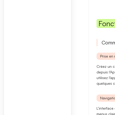
Fonc
Comme
Prise en 
Créez un co
depuis l’Ap
utilisez l’
quelques cl
Navigatio
L’interface
menus clai