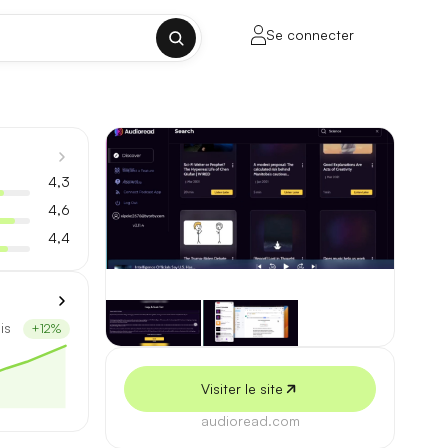
Se connecter
✕
4,3
4,6
4,4
porte sur la longueur de contexte, la
is
+12%
ul tenant, sans découpage manuel.
Visiter le site
lusieurs milliers de mots.
audioread.com