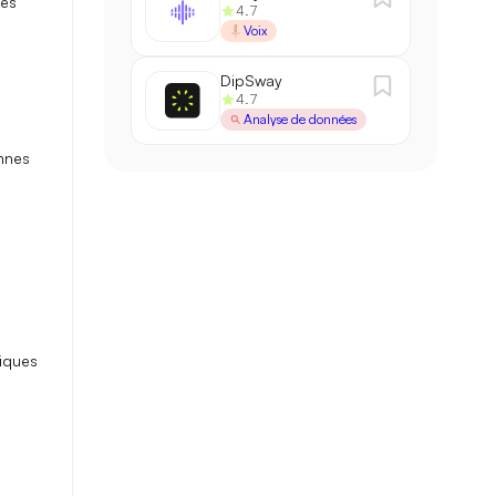
les
4.7
Voix
DipSway
4.7
Analyse de données
nnes
iques