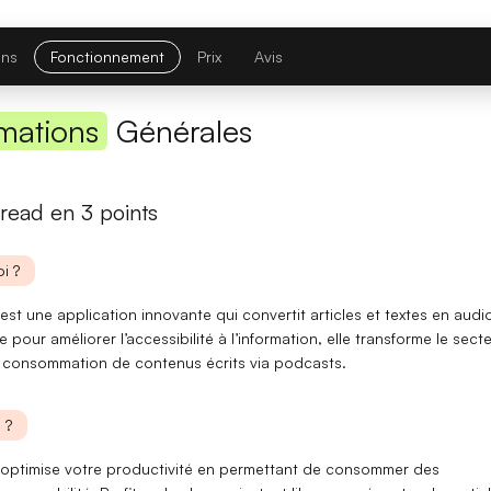
Première réponse
— latence réduite sur les requêtes courtes.
Comparatif avec la version précédente
ons
Fonctionnement
Prix
Avis
Opus 4.6
→
Opus 4.8
mations
Générales
Note globale
read en 3 points
Latence 1re réponse
i ?
Contexte maximal
st une application innovante qui convertit articles et textes en audi
Lire l'article complet
e pour améliorer
l’accessibilité
à l’information, elle transforme le sect
la consommation de contenus écrits via podcasts.
[TEST] Midjourney V8 : ce qui change
 ?
5 juillet 2026
optimise votre productivité en permettant de consommer des