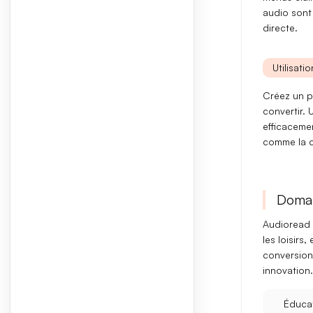
audio
sont 
directe.
Utilisati
Créez un p
convertir. 
efficacemen
comme la cr
Domai
Audioread t
les loisirs
conversion
innovation.
Éduca