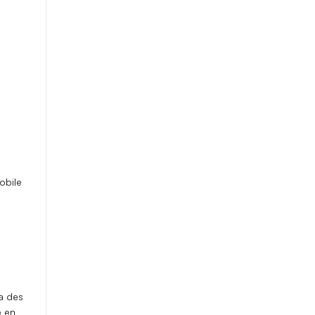
obile
ia des
e en