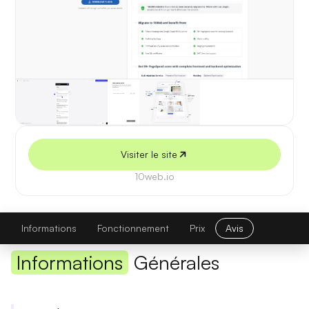
5 juillet 2026
Visiter le site
10web.io
10web
Visiter le site
Informations
Fonctionnement
Prix
Avis
Informations
Générales