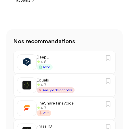
Nos recommandations
DeepL
4.8
Texte
Equals
4.7
Analyse de données
FineShare FineVoice
4.7
Voix
Frase IO