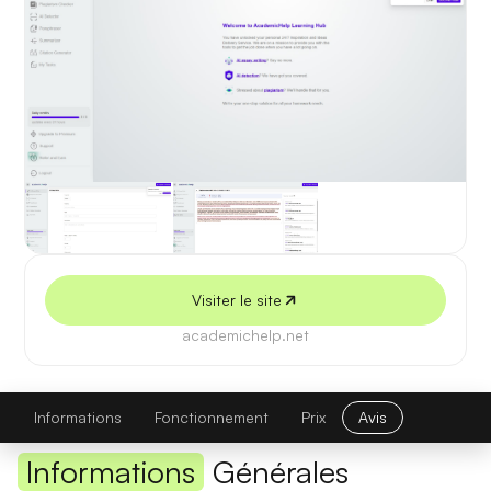
5 juillet 2026
Visiter le site
academichelp.net
AcademicHelp AI Writer
Visiter le site
Informations
Fonctionnement
Prix
Avis
Informations
Générales