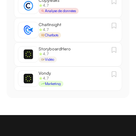
Copyleaks
4.7
Analyse de données
ChatInsight
4.7
Chatbots
StoryboardHero
4.7
Vidéo
Vondy
4.7
Marketing