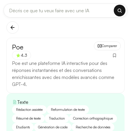
DERNIÈRES MISES À JOUR MODÈLES
✕
Claude
Midjourney
[TEST] Claude Opus 4.8 : ce qui change
Poe
Comparer
5 août 2026
4.3
Anthropic met à jour Claude Opus le 2 août 2026. Cette
Poe est une plateforme IA interactive pour des
version porte sur la longueur de contexte, la fiabilité des
réponses instantanées et des conversations
réponses longues et la vitesse de première réponse.
enrichissantes avec des modèles avancés comme
GPT-4.
Ce qui change
Contexte étendu
— les documents longs sont traités
Texte
d’un seul tenant, sans découpage manuel.
Rédaction assistée
Reformulation de texte
Réponses longues
— moins de pertes de fil sur les
Résumé de texte
Traduction
Correction orthographique
textes de plusieurs milliers de mots.
Etudiants
Génération de code
Recherche de données