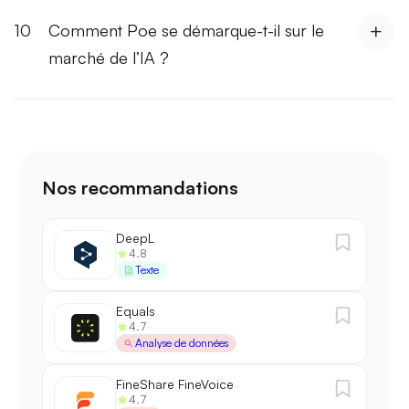
10
Comment Poe se démarque-t-il sur le
marché de l’IA ?
Nos recommandations
DeepL
4.8
Texte
Equals
4.7
Analyse de données
FineShare FineVoice
4.7