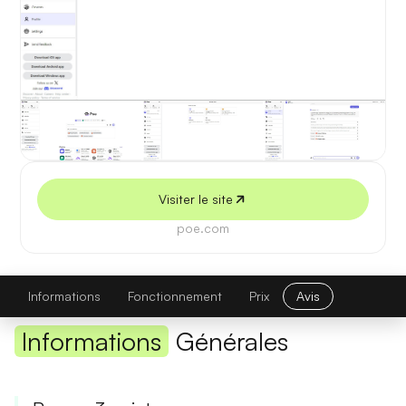
5 juillet 2026
Visiter le site
poe.com
Poe
Visiter le site
Informations
Fonctionnement
Prix
Avis
Informations
Générales