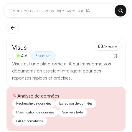
DERNIÈRES MISES À JOUR MODÈLES
✕
Claude
Midjourney
[TEST] Claude Opus 4.8 : ce qui change
Visus
Comparer
5 août 2026
4.6
Freemium
Anthropic met à jour Claude Opus le 2 août 2026. Cette
Visus est une plateforme d'IA qui transforme vos
version porte sur la longueur de contexte, la fiabilité des
documents en assistant intelligent pour des
réponses longues et la vitesse de première réponse.
réponses rapides et précises.
Ce qui change
Analyse de données
Contexte étendu
— les documents longs sont traités
Recherche de données
Extraction de données
d’un seul tenant, sans découpage manuel.
Classification de données
Voix vers texte
Réponses longues
— moins de pertes de fil sur les
FAQ automatisées
textes de plusieurs milliers de mots.