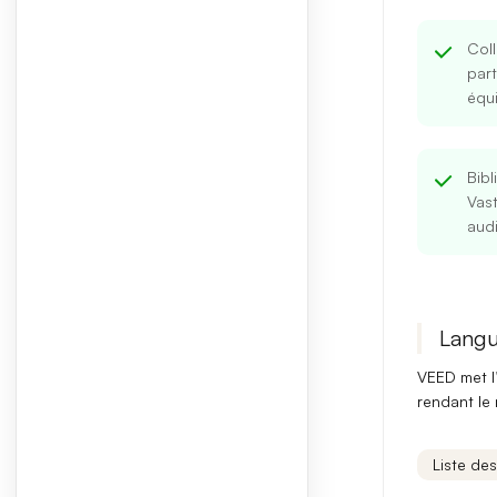
Col
part
équ
Bibl
Vast
audi
Langu
VEED met l
rendant le
Liste de