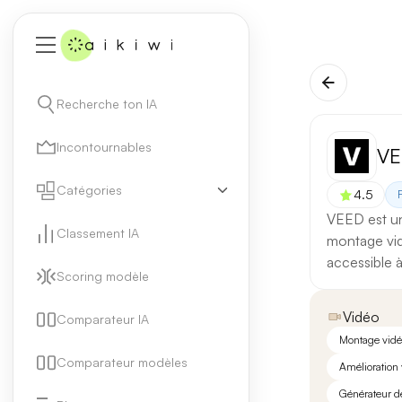
Recherche ton IA
Incontournables
VE
Catégories
4.5
VEED est un
Classement IA
montage vidé
accessible à
Scoring modèle
Vidéo
Comparateur IA
Montage vidé
Comparateur modèles
Amélioration 
Générateur d