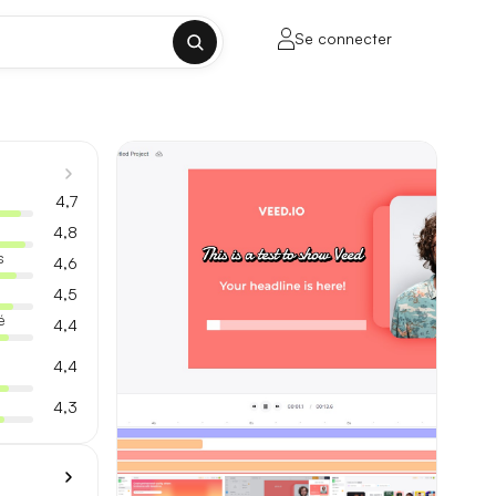
Se connecter
✕
4,7
4,8
s
4,6
4,5
porte sur la longueur de contexte, la
é
4,4
4,4
4,3
ul tenant, sans découpage manuel.
lusieurs milliers de mots.