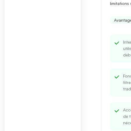
limitations
s
Avantag
Inte
util
déb
Fonc
titr
trad
Acce
de 
néce