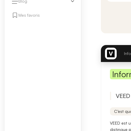
Blog
Mes favoris
Inf
Infor
VEED 
C’est quo
VEED est 
distingue p