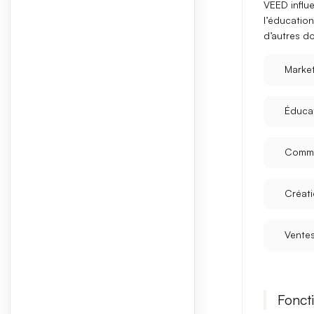
VEED
influ
l’
éducation
d’autres do
Marke
Éduca
Commu
Créat
Vente
Foncti