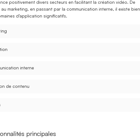
ence positivement divers secteurs en facilitant la
création vidéo
. De
au
marketing
, en passant par la
communication interne
, il existe bien
maines d’application significatifs.
ting
tion
nication interne
ion de contenu
s
onnalités principales