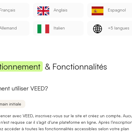
Français
Anglais
Espagnol
Mot de passe
Allemand
Italien
+5 langues
Se connecter
Se souvenir de moi
Mot de passe oublié ?
tionnement
& Fonctionnalités
Vous n'avez pas encore de compte ?
S'inscrire
nt utiliser VEED?
main initiale
ncer avec VEED, inscrivez-vous sur le site et créez un compte.
Auc
 n’est requise
car il s’agit d’une
plateforme en ligne
. Après l’inscription
z accéder à toutes les fonctionnalités accessibles selon votre plan