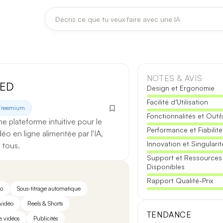
DERNIÈRES MISES À JOUR MODÈLES
Claude
Midjourney
NOTES & AVIS
ED
Design et Ergonomie
Facilité d’Utilisation
[TEST] Claude Opus 4.8 : ce qui change
Freemium
Fonctionnalités et Outil
5 août 2026
e plateforme intuitive pour le
Performance et Fiabilité
o en ligne alimentée par l'IA,
Anthropic met à jour Claude Opus le 2 août 2026. Cette version 
Innovation et Singularit
 tous.
fiabilité des réponses longues et la vitesse de première réponse.
Support et Ressources
Disponibles
Ce qui change
Rapport Qualité-Prix
o
Sous-titrage automatique
Contexte étendu
— les documents longs sont traités d’un se
vidéo
Reels & Shorts
Réponses longues
— moins de pertes de fil sur les textes de p
TENDANCE
e vidéos
Publicités