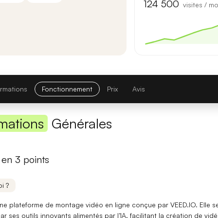
Première réponse
— latence réduite sur les requêtes courtes.
124 500
visites / mo
Comparatif avec la version précédente
Opus 4.6
→
Opus 4.8
Note globale
ormations
Fonctionnement
Prix
Avis
Latence 1re réponse
mations
Générales
Contexte maximal
Lire l'article complet
en 3 points
[TEST] Midjourney V8 : ce qui change
i ?
5 juillet 2026
une
plateforme de montage vidéo en ligne
conçue par VEED.IO. Elle s
ar ses outils innovants alimentés par l’IA, facilitant la création de vid