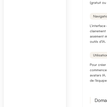
(gratuit ou
Navigatio
L’interface
clairement
aisément
i
outils d’IA
.
Utilisati
Pour créer 
commencez à
avatars IA
.
de l’équipe
Domai