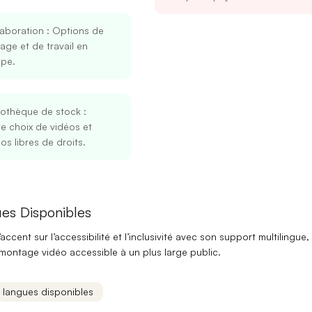
laboration
: Options de
age et de travail en
ipe.
iothèque de stock
:
e choix de vidéos et
os libres de droits.
Se connecter
S’inscrire
Continuer avec Google
es Disponibles
’accent sur
l’accessibilité
et l’
inclusivité
avec son
support multilingue
,
Ou continuer avec
 montage vidéo accessible à un plus large public.
Adresse mail
s langues disponibles