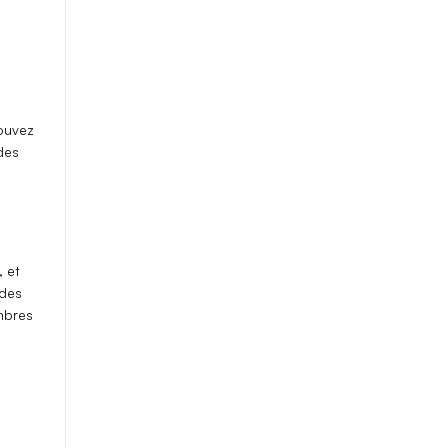
pouvez
 des
, et
 des
bres