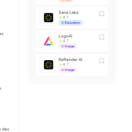
Sana Labs
4.7
Éducation
es
LogoAI
4.7
Image
ReRender AI
4.7
Image
e
e des