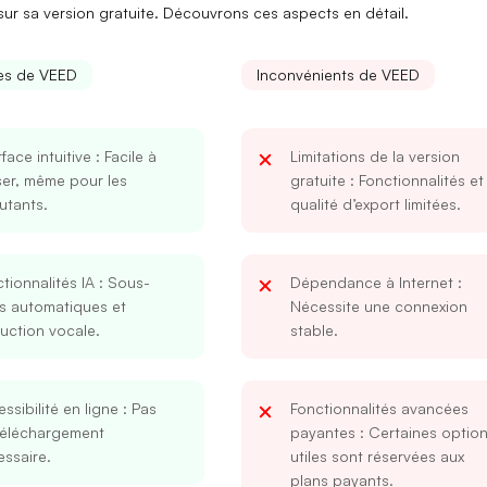
ur sa version gratuite. Découvrons ces aspects en détail.
es de VEED
Inconvénients de VEED
rface intuitive
: Facile à
Limitations de la version
iser, même pour les
gratuite
: Fonctionnalités et
utants.
qualité d’export limitées.
tionnalités IA
: Sous-
Dépendance à Internet
:
es automatiques et
Nécessite une connexion
uction vocale.
stable.
ssibilité en ligne
: Pas
Fonctionnalités avancées
téléchargement
payantes
: Certaines optio
ssaire.
utiles sont réservées aux
plans payants.