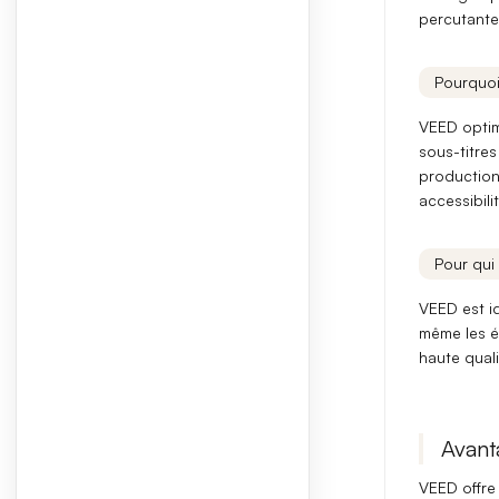
percutantes
Pourquoi
VEED optim
sous-titre
production
accessibil
Pour qui 
VEED est i
même les
é
haute quali
Avant
VEED offre