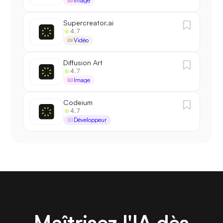
Image
Supercreator.ai
4.7
Vidéo
Diffusion Art
4.7
Image
Codeium
4.7
Développeur
Maîtrisez l'IA dès