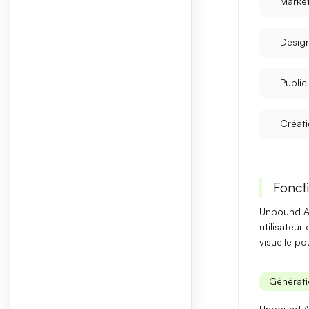
Market
Desig
Public
Créat
Foncti
Unbound AI
utilisateur
visuelle
pou
Générati
Unbound AI