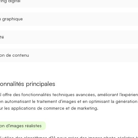
ing digital
n graphique
ité
ion de contenu
onnalités principales
 offre des fonctionnalités techniques avancées, améliorant l’expérie
 en automatisant le
traitement d’images
et en optimisant la
génération
r les applications de commerce et de marketing.
on d’images réalistes
 utilise des
algorithmes d’IA
pour créer des images photo-réalistes à