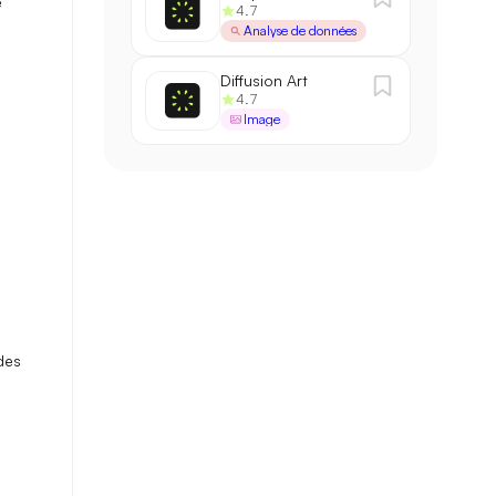
e
4.7
Analyse de données
Diffusion Art
4.7
Image
des