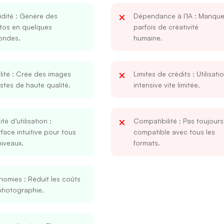
dité
: Génère des
Dépendance à l’IA
: Manqu
tos en quelques
parfois de créativité
ondes.
humaine.
ité
: Crée des images
Limites de crédits
: Utilisati
istes de haute qualité.
intensive vite limitée.
lité d’utilisation
:
Compatibilité
: Pas toujours
rface intuitive pour tous
compatible avec tous les
niveaux.
formats.
nomies
: Réduit les coûts
photographie.