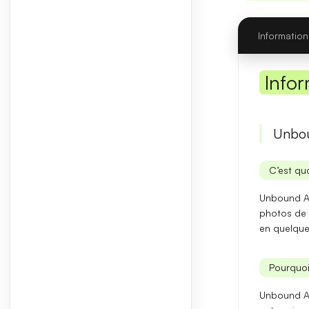
Information
Infor
Unbou
C’est quo
Unbound AI
photos de 
en quelque
Pourquoi
Unbound AI