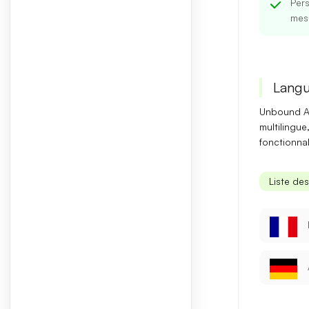
Pers
mesu
Langu
Unbound A
multilingue
fonctionnal
Liste de