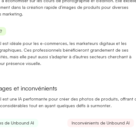
 à économiser sur les coûts de photographie et d’édition. Elle excell
rement dans la
création rapide d’images de produits
pour diverses
 marketing.
?
 est idéale pour les
e-commerces
, les
marketeurs digitaux
et les
graphiques
. Ces professionnels bénéficieront grandement de ses
ités, mais elle peut aussi s’adapter à d’autres secteurs cherchant à
eur présence visuelle.
ages et inconvénients
 est une IA performante pour créer des photos de produits, offrant 
considérables
tout en ayant quelques
défis à surmonter
.
es de Unbound AI
Inconvénients de Unbound AI