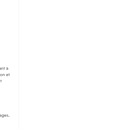
ant à
ion
et
t
mages
,