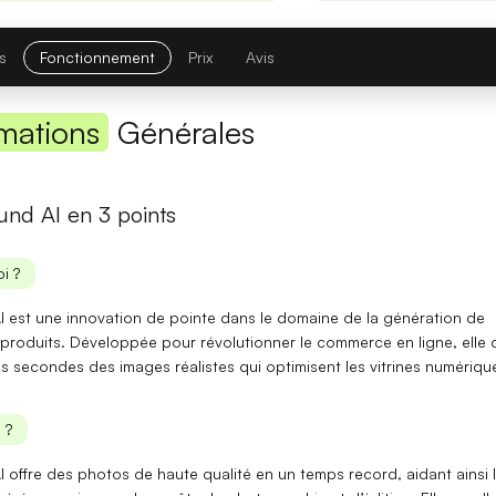
Première réponse
— latence réduite sur les requêtes courtes.
Comparatif avec la version précédente
s
Fonctionnement
Prix
Avis
Opus 4.6
→
Opus 4.8
mations
Générales
Note globale
nd AI en 3 points
Latence 1re réponse
i ?
Contexte maximal
 est une innovation de pointe dans le domaine de la génération de
Lire l'article complet
produits. Développée pour révolutionner le
commerce en ligne
, elle
s secondes des images réalistes qui optimisent les vitrines numériqu
[TEST] Midjourney V8 : ce qui change
 ?
5 juillet 2026
 offre des
photos de haute qualité
en un temps record, aidant ainsi 