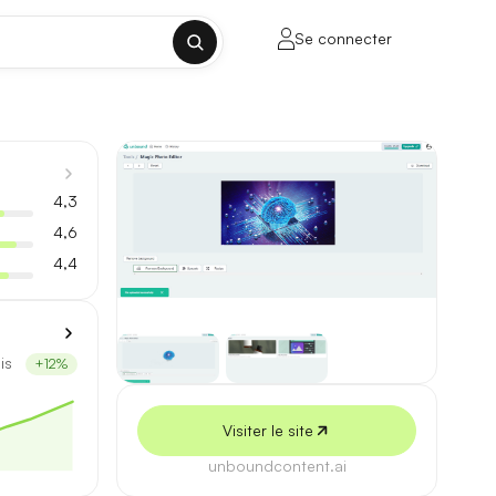
Se connecter
✕
4,3
4,6
4,4
porte sur la longueur de contexte, la
is
+12%
ul tenant, sans découpage manuel.
Visiter le site
lusieurs milliers de mots.
unboundcontent.ai