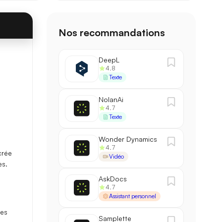
Nos recommandations
DeepL
4.8
88,1 / 100
→
90,3 / 100
+2,2
Texte
2,1 s
→
1,4 s
−33%
NolanAi
4.7
Texte
200 k
→
500 k
×2,5
Wonder Dynamics
4.7
 crée
Vidéo
es.
AskDocs
4.7
Assistant personnel
les
Samplette