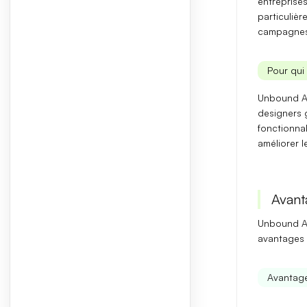
entreprises
particuliè
campagnes
Pour qui 
Unbound AI
designers 
fonctionnal
améliorer l
Avant
Unbound AI
avantages 
Avantag