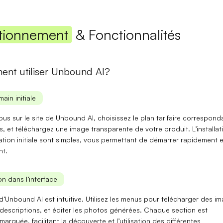
Mot de passe
tionnement
& Fonctionnalités
nt utiliser Unbound AI?
Se connecter
main initiale
Se souvenir de moi
Mot de passe oublié ?
ous sur le site de Unbound AI, choisissez le plan tarifaire correspond
Vous n'avez pas encore de compte ?
S'inscrire
, et téléchargez une image transparente de votre produit. L’
installat
tion initiale
sont simples, vous permettant de démarrer rapidement e
nt.
n dans l’interface
 d’Unbound AI est intuitive. Utilisez les menus pour
télécharger des i
 descriptions
, et
éditer les photos générées
. Chaque section est
marquée, facilitant la découverte et l’utilisation des différentes