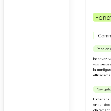
Fonc
Comme
Prise en 
Inscrivez-v
vos besoins
la
configura
efficaceme
Navigatio
L’interface
entrer des
clairement 