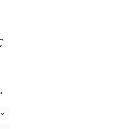
 vos
ment
tifs.