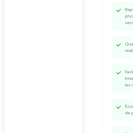
Rapi
pho
sec
Qual
réal
Faci
Inte
les 
Éco
de 