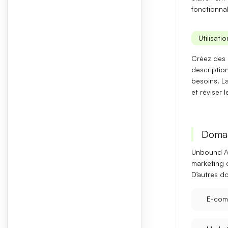
fonctionnal
Utilisati
Créez des 
description
besoins. L
et
réviser 
Domai
Unbound AI
marketing d
D’autres d
E-com