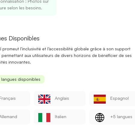
onnalisation
: Photos sur
re selon les besoins.
es Disponibles
I promeut
l’inclusivité
et
l’accessibilité globale
grâce à son support
, permettant aux utilisateurs de divers horizons de bénéficier de ses
ités innovantes.
Se connecter
S’inscrire
s langues disponibles
Continuer avec Google
Français
Anglais
Espagnol
Ou continuer avec
Allemand
Italien
+5 langues
Adresse mail