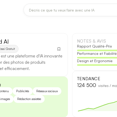
DERNIÈRES MISES À JOUR MODÈLES
Claude
Midjourney
 AI
NOTES & AVIS
Rapport Qualité-Prix
ssai Gratuit
Performance et Fiabilité
[TEST] Claude Opus 4.8 : ce qui change
est une plateforme d'IA innovante
Design et Ergonomie
5 août 2026
r des photos de produits
et efficacement.
Anthropic met à jour Claude Opus le 2 août 2026. Cette version 
fiabilité des réponses longues et la vitesse de première réponse.
TENDANCE
g
124 500
visites / mo
Ce qui change
contenu
Publicités
Réseaux sociaux
’images
Rédaction assistée
Contexte étendu
— les documents longs sont traités d’un se
Réponses longues
— moins de pertes de fil sur les textes de p