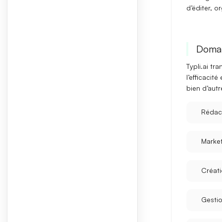
d’éditer, o
Domai
Typli.ai
tran
l’efficacité
bien d’aut
Rédac
Market
Créat
Gestio