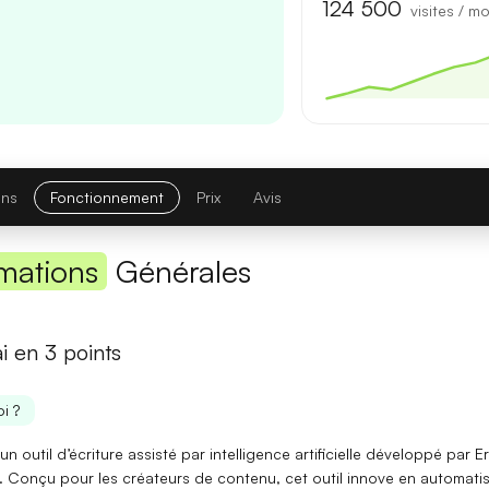
Première réponse
— latence réduite sur les requêtes courtes.
124 500
visites / mo
Comparatif avec la version précédente
Opus 4.6
→
Opus 4.8
Note globale
ons
Fonctionnement
Prix
Avis
Latence 1re réponse
mations
Générales
Contexte maximal
Lire l'article complet
ai en 3 points
[TEST] Midjourney V8 : ce qui change
i ?
5 juillet 2026
t un
outil d’écriture assisté par intelligence artificielle
développé par Er
 Conçu pour les créateurs de contenu, cet outil
innove
en automatis