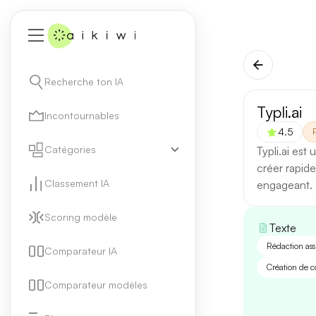
Recherche ton IA
Typli.ai
Incontournables
4.5
Catégories
Typli.ai est
créer rapid
Classement IA
engageant.
Scoring modèle
Texte
Rédaction ass
Comparateur IA
Création de 
Comparateur modèles