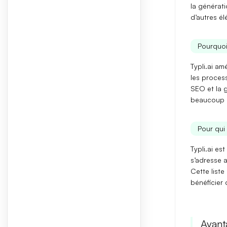
la générati
d’autres é
Pourquoi
Typli.ai am
les process
SEO et la 
beaucoup pl
Pour qui 
Typli.ai es
s’adresse 
Cette liste
bénéficier 
Avant