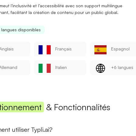
meut l’
inclusivité
et l’
accessibilité
avec son support multilingue
Mot de passe
ant, facilitant la création de contenu pour un public global.
s langues disponibles
Se connecter
Anglais
Français
Espagnol
Se souvenir de moi
Mot de passe oublié ?
Allemand
Italien
+6 langues
Vous n'avez pas encore de compte ?
S'inscrire
tionnement
& Fonctionnalités
t utiliser Typli.ai?