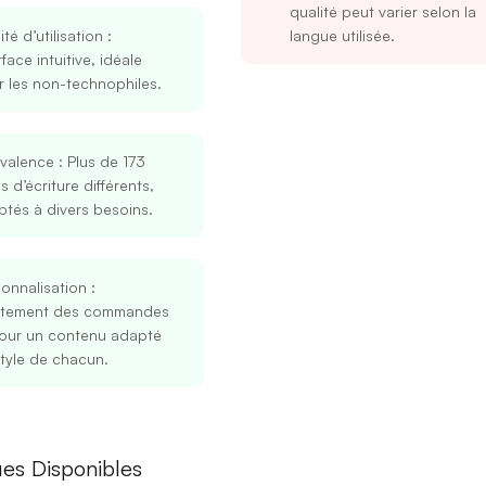
qualité peut varier selon la
lité d’utilisation
:
langue utilisée.
rface intuitive, idéale
 les non-technophiles.
yvalence
: Plus de 173
ls d’écriture différents,
tés à divers besoins.
Se connecter
S’inscrire
onnalisation
:
stement des commandes
Continuer avec Google
pour un contenu adapté
tyle de chacun.
Ou continuer avec
Adresse mail
es Disponibles