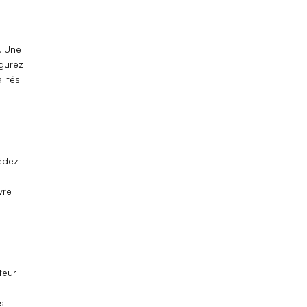
. Une
igurez
lités
édez
e
vre
teur
si