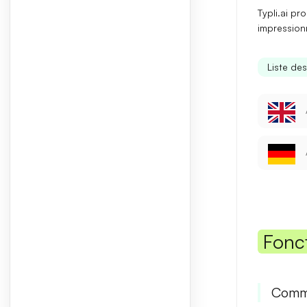
Typli.ai pro
impressionn
Liste de
Fonc
Commen