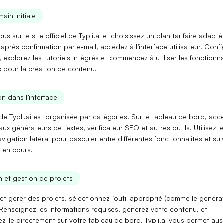
main initiale
ous sur le site officiel de
Typli.ai
et choisissez un plan tarifaire adapté
t, après confirmation par e-mail, accédez à l’interface utilisateur. Conf
l, explorez les tutoriels intégrés et commencez à utiliser les fonctionna
s pour la création de contenu.
n dans l’interface
 de
Typli.ai
est organisée par catégories. Sur le tableau de bord, acc
aux générateurs de textes, vérificateur SEO et autres outils. Utilisez l
igation latéral pour basculer entre différentes fonctionnalités et sui
 en cours.
on et gestion de projets
et gérer des projets, sélectionnez l’outil approprié (comme le généra
. Renseignez les informations requises, générez votre contenu, et
z-le directement sur votre tableau de bord.
Typli.ai
vous permet aus