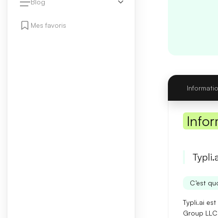
Blog
Mes favoris
Informati
Infor
Typli.
C’est quo
Typli.ai es
Group LLC.