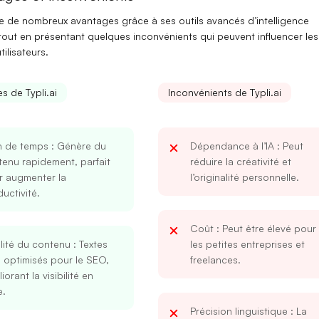
fre de nombreux avantages grâce à ses outils avancés d’intelligence
e, tout en présentant quelques inconvénients qui peuvent influencer les
tilisateurs.
s de Typli.ai
Inconvénients de Typli.ai
n de temps
: Génère du
Dépendance à l’IA
: Peut
enu rapidement, parfait
réduire la créativité et
r augmenter la
l’originalité personnelle.
uctivité.
Coût
: Peut être élevé pour
lité du contenu
: Textes
les petites entreprises et
 optimisés pour le SEO,
freelances.
iorant la visibilité en
e.
Précision linguistique
: La