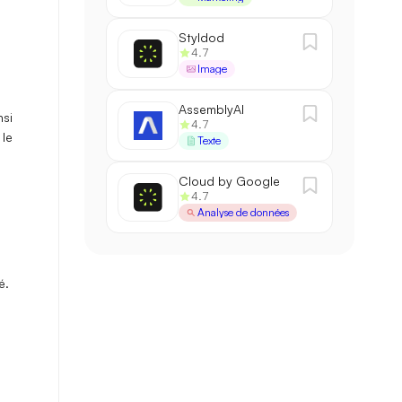
Styldod
4.7
Image
AssemblyAI
nsi
4.7
 le
Texte
Cloud by Google
4.7
Analyse de données
é.