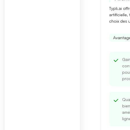
Typli.ai of
artificiell
choix des u
Avantage
Gai
cont
pou
prod
Qua
bien
amél
lign