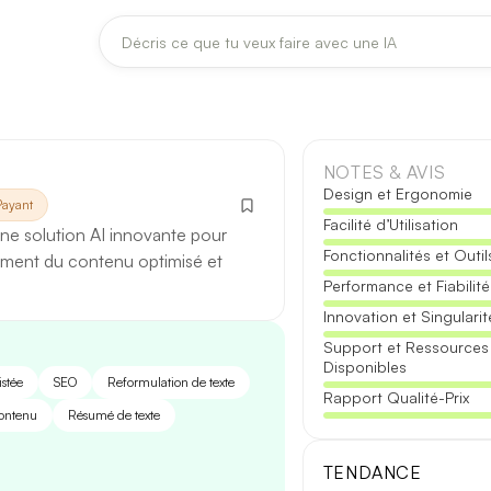
DERNIÈRES MISES À JOUR MODÈLES
Claude
Midjourney
NOTES & AVIS
Design et Ergonomie
Payant
Facilité d’Utilisation
[TEST] Claude Opus 4.8 : ce qui change
 une solution AI innovante pour
Fonctionnalités et Outil
5 août 2026
ement du contenu optimisé et
Performance et Fiabilité
Anthropic met à jour Claude Opus le 2 août 2026. Cette version 
Innovation et Singularit
fiabilité des réponses longues et la vitesse de première réponse.
Support et Ressources
Disponibles
Ce qui change
istée
SEO
Reformulation de texte
Rapport Qualité-Prix
contenu
Résumé de texte
Contexte étendu
— les documents longs sont traités d’un se
Réponses longues
— moins de pertes de fil sur les textes de p
TENDANCE