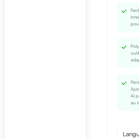
Faci
Inte
pour
Pol
outi
adap
Pers
Aju
AI 
au s
Langu