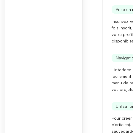
Prise en 
Inscrivez-v
fois inscri
votre profi
disponible
Navigatio
L’interface
facilement 
menu de nav
vos projets
Utilisati
Pour créer 
d’articles)
sauvegarde