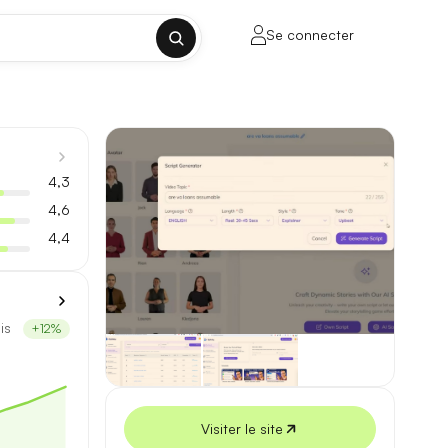
Se connecter
✕
4,3
4,6
4,4
porte sur la longueur de contexte, la
is
+12%
ul tenant, sans découpage manuel.
lusieurs milliers de mots.
Visiter le site