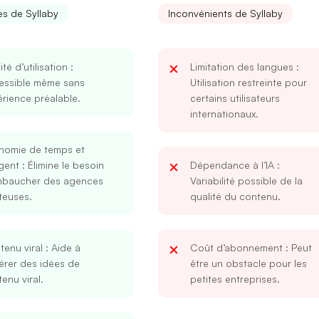
s de Syllaby
Inconvénients de Syllaby
lité d’utilisation
:
Limitation des langues
:
essible même sans
Utilisation restreinte pour
rience préalable.
certains utilisateurs
internationaux.
nomie de temps et
gent
: Élimine le besoin
Dépendance à l’IA
:
mbaucher des agences
Variabilité possible de la
teuses.
qualité du contenu.
enu viral
: Aide à
Coût d’abonnement
: Peut
érer des idées de
être un obstacle pour les
enu viral.
petites entreprises.