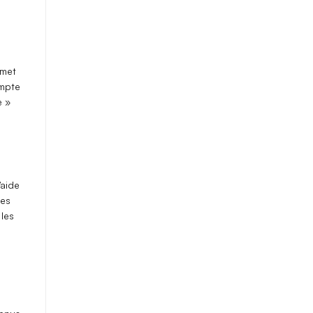
rmet
ompte
e »
’aide
les
les