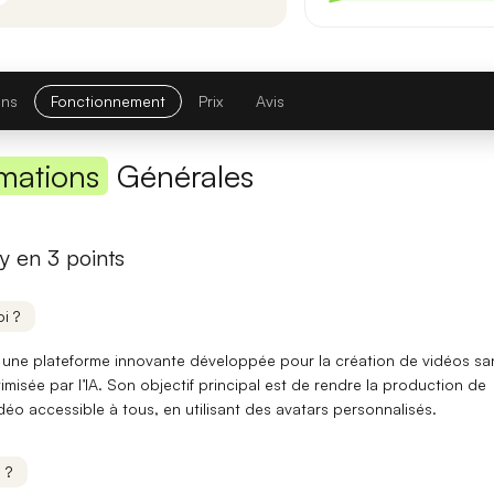
Première réponse
— latence réduite sur les requêtes courtes.
Comparatif avec la version précédente
ons
Fonctionnement
Prix
Avis
Opus 4.6
→
Opus 4.8
Note globale
mations
Générales
Latence 1re réponse
y en 3 points
Contexte maximal
i ?
Lire l'article complet
t une plateforme innovante développée pour la création de vidéos sa
imisée par l’IA. Son objectif principal est de rendre la
production de
[TEST] Midjourney V8 : ce qui change
déo
accessible à tous, en utilisant des
avatars personnalisés
.
5 juillet 2026
 ?