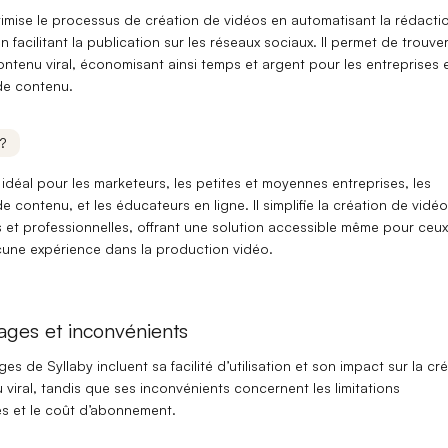
timise le processus de création de vidéos en automatisant la rédacti
n facilitant la
publication sur les réseaux sociaux
. Il permet de trouve
ontenu viral, économisant ainsi
temps et argent
pour les entreprises 
de contenu.
?
 idéal pour les
marketeurs
, les
petites et moyennes entreprises
, les
de contenu
, et les
éducateurs en ligne
. Il simplifie la création de vidé
 et professionnelles, offrant une solution accessible même pour ceux
cune expérience dans la production vidéo.
ages et inconvénients
ges de Syllaby incluent sa
facilité d’utilisation
et son
impact sur la cr
viral
, tandis que ses inconvénients concernent les
limitations
es
et le
coût d’abonnement
.