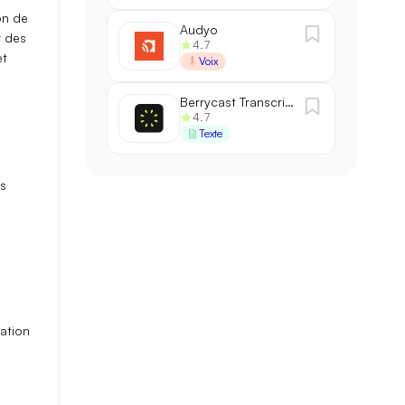
on de
Audyo
r des
4.7
et
Voix
Berrycast Transcripts
4.7
Texte
os
éation