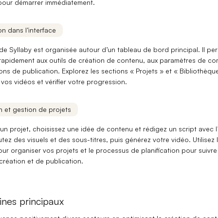
our démarrer immédiatement.
n dans l’interface
 de Syllaby est organisée autour d’un
tableau de bord principal
. Il pe
rapidement aux outils de création de contenu, aux paramètres de c
ons de publication. Explorez les sections
« Projets »
et
« Bibliothèqu
vos vidéos et vérifier votre progression.
on et gestion de projets
 un projet, choisissez une
idée de contenu
et rédigez un
script
avec l
outez des visuels et des sous-titres, puis générez votre
vidéo
. Utilisez 
our organiser vos projets et le processus de
planification
pour suivre 
réation et de publication.
nes principaux