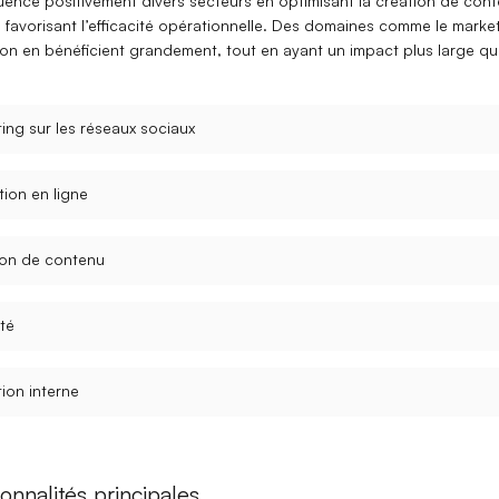
luence positivement divers secteurs en optimisant la
création de con
favorisant l’
efficacité opérationnelle
. Des domaines comme le marke
tion en bénéficient grandement, tout en ayant un impact plus large q
ing sur les réseaux sociaux
ion en ligne
ion de contenu
ité
ion interne
onnalités principales