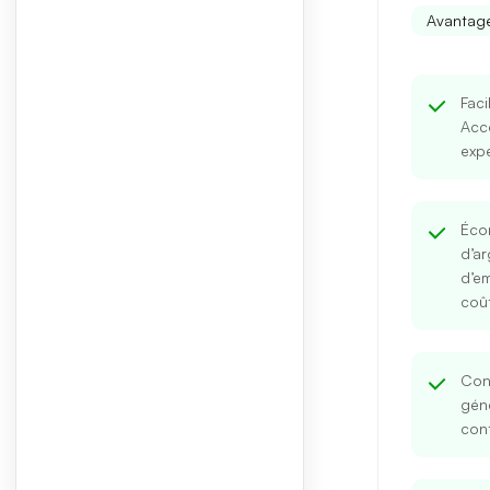
Avantage
Faci
Acc
expé
Éco
d’ar
d’e
coû
Cont
gén
cont