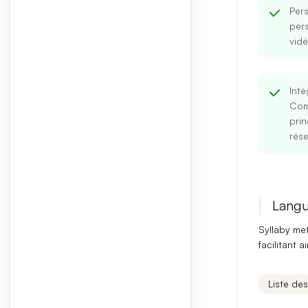
Pers
per
vidé
Inté
Com
prin
rése
Langu
Syllaby met
facilitant 
Liste de