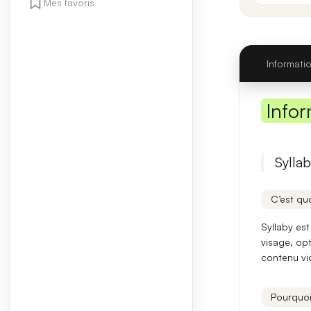
Mes favoris
Informati
Infor
Syllab
C’est quo
Syllaby es
visage, opt
contenu vi
Pourquoi