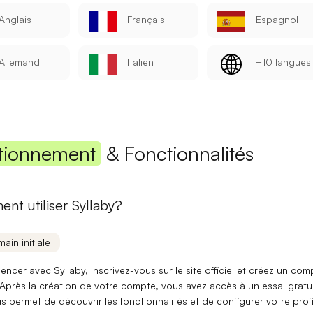
Anglais
Français
Espagnol
Mot de passe
Allemand
Italien
+10 langues
Se connecter
Se souvenir de moi
Mot de passe oublié ?
tionnement
& Fonctionnalités
Vous n'avez pas encore de compte ?
S'inscrire
nt utiliser Syllaby?
main initiale
cer avec Syllaby, inscrivez-vous sur le site officiel et créez un
com
 Après la création de votre compte, vous avez accès à un
essai gratu
s permet de découvrir les fonctionnalités et de configurer votre
profi