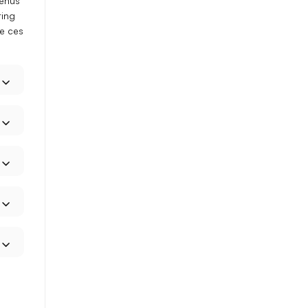
tenus
ting
ue ces