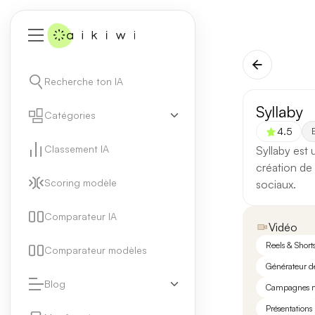
Recherche ton IA
Syllaby
Catégories
4.5
E
Classement IA
Syllaby est 
création de 
Scoring modèle
sociaux.
Comparateur IA
Vidéo
Reels & Short
Comparateur modèles
Générateur d
Blog
Campagnes m
Présentations