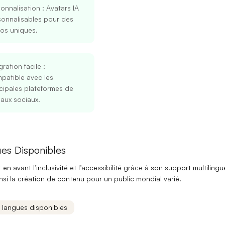
onnalisation
: Avatars IA
sonnalisables pour des
os uniques.
gration facile
:
patible avec les
cipales plateformes de
aux sociaux.
Se connecter
S’inscrire
es Disponibles
Continuer avec Google
 en avant l’
inclusivité
et l’
accessibilité
grâce à son support multilingu
Ou continuer avec
ainsi la création de contenu pour un public mondial varié.
Adresse mail
s langues disponibles