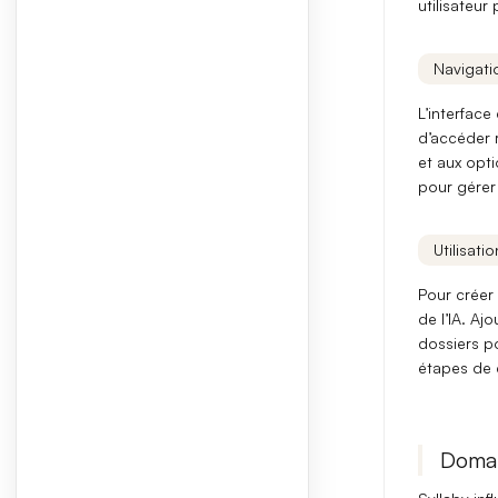
utilisateur
p
Navigatio
L’interface
d’accéder 
et aux opti
pour gérer 
Utilisati
Pour créer
de l’IA. Aj
dossiers p
étapes de c
Domai