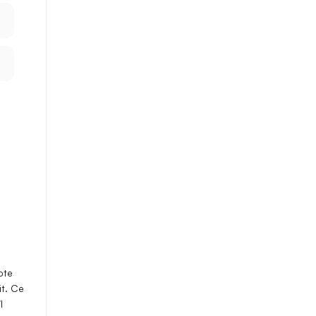
pte
it
. Ce
l