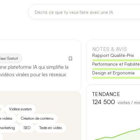
DERNIÈRES MISES À JOUR MODÈLES
Claude
Midjourney
NOTES & AVIS
Rapport Qualité-Prix
ssai Gratuit
Performance et Fiabilité
[TEST] Claude Opus 4.8 : ce qui change
une plateforme IA qui simplifie la
Design et Ergonomie
5 août 2026
vidéos virales pour les réseaux
Anthropic met à jour Claude Opus le 2 août 2026. Cette version 
fiabilité des réponses longues et la vitesse de première réponse.
TENDANCE
124 500
visites / mo
Ce qui change
s
Vidéos avatars
e vidéos
Création de contenu
Contexte étendu
— les documents longs sont traités d’un se
arketing
SEO
Texte en vidéo
Réponses longues
— moins de pertes de fil sur les textes de p