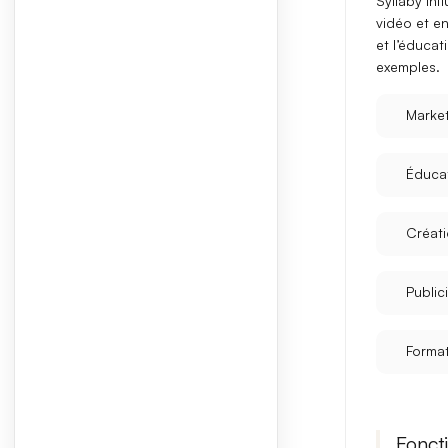
Syllaby inf
vidéo
et en 
et l’éduca
exemples.
Market
Éducat
Créat
Public
Format
Foncti