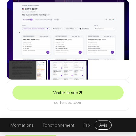
5 juillet 2026
Visiter le site
surferseo.com
SurferSEO
Visiter le site
Informations
Fonctionnement
Prix
Avis