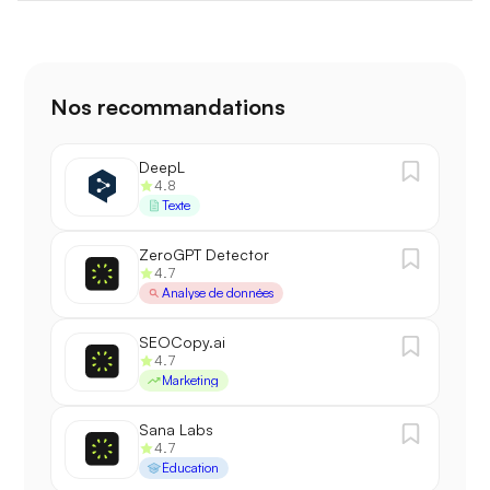
Nos recommandations
DeepL
4.8
Texte
ZeroGPT Detector
4.7
Analyse de données
SEOCopy.ai
4.7
Marketing
Sana Labs
4.7
Éducation