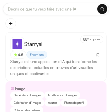
DERNIÈRES MISES À JOUR MODÈLES
✕
Claude
Midjourney
[TEST] Claude Opus 4.8 : ce qui change
Comparer
5 août 2026
Starryai
Anthropic met à jour Claude Opus le 2 août 2026. Cette
4.5
Freemium
version porte sur la longueur de contexte, la fiabilité des
Starryai est une application d'IA qui transforme les
réponses longues et la vitesse de première réponse.
descriptions textuelles en œuvres d'art visuelles
uniques et captivantes.
Ce qui change
Contexte étendu
— les documents longs sont traités
Image
d’un seul tenant, sans découpage manuel.
Générateur d’images
Amélioration d’images
Réponses longues
— moins de pertes de fil sur les
Colorisation d’images
Avatars
Photos de profil
textes de plusieurs milliers de mots.
Création de contenu