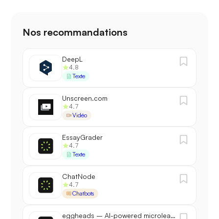
Nos recommandations
DeepL
4.8
Texte
Unscreen.com
4.7
Vidéo
EssayGrader
4.7
Texte
ChatNode
4.7
Chatbots
eggheads – AI-powered microlearning