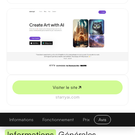
5 juillet 2026
Visiter le site
starryai.com
Starryai
Visiter le site
Informations
Fonctionnement
Prix
Avis
Informations
Générales