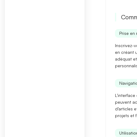
Comme
Prise en 
Inscrivez-v
en créant 
adéquat et
personnalis
Navigatio
L’interface
peuvent ac
d’articles
et
projets et 
Utilisati