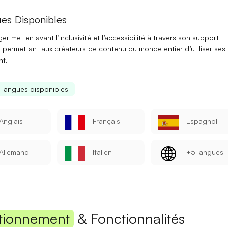
es Disponibles
er met en avant l’
inclusivité
et l’accessibilité à travers son
support
, permettant aux créateurs de contenu du monde entier d’utiliser ses 
nt.
s langues disponibles
Se connecter
S’inscrire
Anglais
Français
Espagnol
Allemand
Italien
+5 langues
Continuer avec Google
Ou continuer avec
Adresse mail
tionnement
& Fonctionnalités