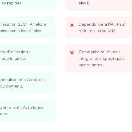
cles rapides.
élevé.
imisation SEO
: Améliore
Dépendance à l’IA
: Peut
lassement des articles.
réduire la créativité.
lité d’utilisation
:
Compatibilité limitée
:
rface intuitive.
Intégrations spécifiques
manquantes.
onnalisation
: Adapte le
 du contenu.
ort client
: Assistance
cace.