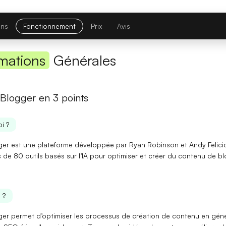
Première réponse
— latence réduite sur les requêtes courtes.
Comparatif avec la version précédente
ons
Fonctionnement
Prix
Avis
Opus 4.6
→
Opus 4.8
mations
Générales
Note globale
 Blogger en 3 points
Latence 1re réponse
i ?
Contexte maximal
ger est une plateforme développée par Ryan Robinson et Andy Felicio
Lire l'article complet
s de 80 outils basés sur l’IA pour
optimiser
et
créer du contenu de bl
[TEST] Midjourney V8 : ce qui change
 ?
5 juillet 2026
ger permet
d’optimiser les processus
de création de contenu en gén