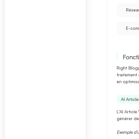
Résea
E-com
Foncti
Right Blog
traitement
en optimisa
AI Articl
L’
AI Article
générer de
Exemple d’ut