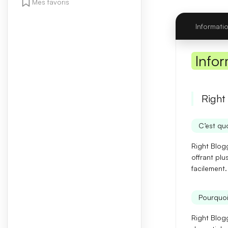
Mes favoris
Informati
Infor
Right
C’est quo
Right Blog
offrant plu
facilement.
Pourquoi
Right Blog