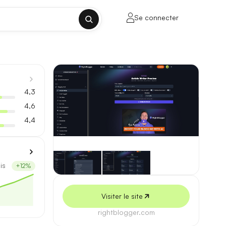
Se connecter
✕
4,3
4,6
4,4
porte sur la longueur de contexte, la
is
+12%
ul tenant, sans découpage manuel.
Visiter le site
lusieurs milliers de mots.
rightblogger.com