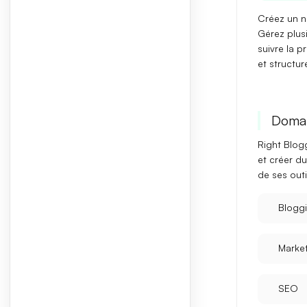
Créez un n
Gérez plus
suivre la p
et structur
Domai
Right Blog
et
créer d
de ses outi
Blogg
Marke
SEO