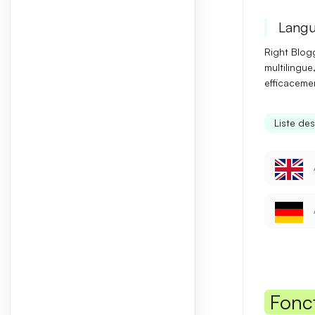
Langu
Right Blogg
multilingue
efficaceme
Liste de
Fonc