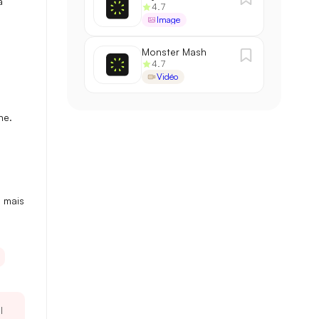
a
4.7
Image
Monster Mash
4.7
Vidéo
ne.
 mais
l