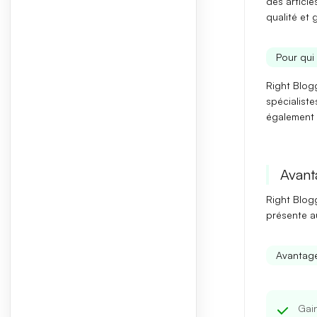
des articl
qualité et
Pour qui 
Right Blogg
spécialist
également 
Avant
Right Blogg
présente a
Avantage
Gai