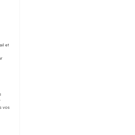
il et
r
s
r
s vos