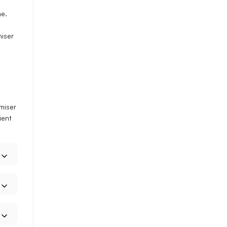
he.
iser
miser
ient