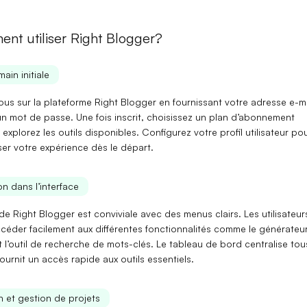
Mot de passe
nt utiliser Right Blogger?
main initiale
Se connecter
ous sur la plateforme Right Blogger en fournissant votre adresse e-ma
un mot de passe. Une fois inscrit, choisissez un plan d’abonnement
 explorez les
outils
disponibles. Configurez votre
profil utilisateur
pou
Se souvenir de moi
Mot de passe oublié ?
er votre expérience dès le départ.
Vous n'avez pas encore de compte ?
S'inscrire
n dans l’interface
 de Right Blogger est conviviale avec des menus clairs. Les utilisateur
céder facilement aux différentes fonctionnalités comme le
générateu
 l’outil de
recherche de mots-clés
. Le tableau de bord centralise tou
fournit un accès rapide aux outils essentiels.
on et gestion de projets