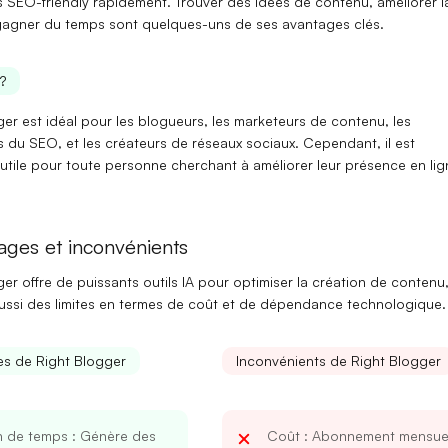
es SEO-friendly rapidement.
Trouver des idées de contenu
, améliorer l
 gagner du temps sont quelques-uns de ses avantages clés.
?
er est idéal pour les blogueurs, les marketeurs de contenu, les
es du SEO
, et les créateurs de réseaux sociaux. Cependant, il est
utile pour
toute personne
cherchant à améliorer leur présence en lig
ages et inconvénients
er offre de puissants outils IA pour
optimiser
la création de contenu,
ussi des
limites
en termes de coût et de dépendance technologique.
s de Right Blogger
Inconvénients de Right Blogger
n de temps
: Génère des
Coût
: Abonnement mensue