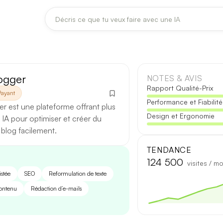
DERNIÈRES MISES À JOUR MODÈLES
Claude
Midjourney
ogger
NOTES & AVIS
Rapport Qualité-Prix
Payant
Performance et Fiabilité
[TEST] Claude Opus 4.8 : ce qui change
r est une plateforme offrant plus
Design et Ergonomie
5 août 2026
 IA pour optimiser et créer du
blog facilement.
Anthropic met à jour Claude Opus le 2 août 2026. Cette version 
fiabilité des réponses longues et la vitesse de première réponse.
TENDANCE
124 500
visites / mo
Ce qui change
istée
SEO
Reformulation de texte
contenu
Rédaction d’e-mails
Contexte étendu
— les documents longs sont traités d’un se
Réponses longues
— moins de pertes de fil sur les textes de p