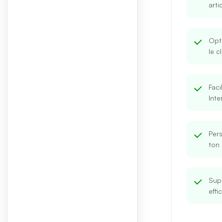
arti
Opt
le c
Faci
Inte
Pers
ton
Supp
effi