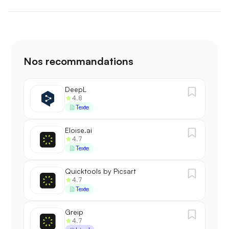
Nos recommandations
DeepL
4.8
Texte
Eloise.ai
4.7
Texte
Quicktools by Picsart
4.7
Texte
Greip
4.7