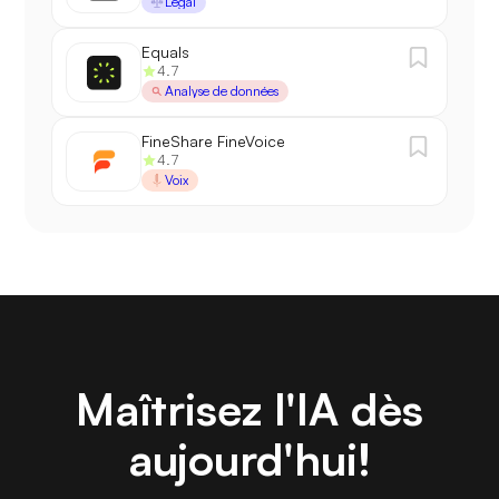
Légal
Equals
4.7
Analyse de données
FineShare FineVoice
4.7
Voix
Maîtrisez l'IA dès
aujourd'hui!