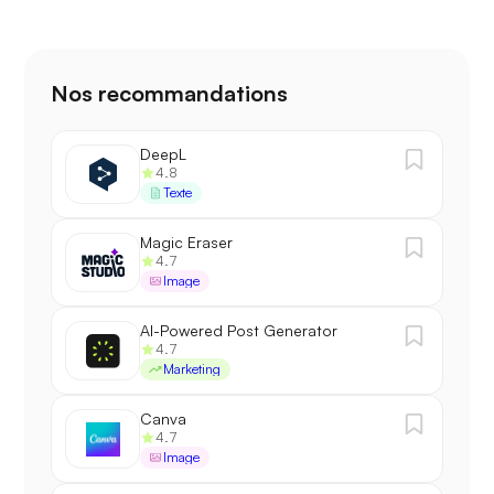
Nos recommandations
DeepL
4.8
Texte
Magic Eraser
4.7
Image
AI-Powered Post Generator
4.7
Marketing
Canva
4.7
Image