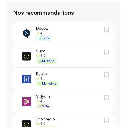
Nos recommandations
DeepL
4.8
Texte
Suno
4.7
Musique
Ryrob
4.7
Marketing
Vidyo.ai
4.7
Vidéo
Topicmojo
4.7