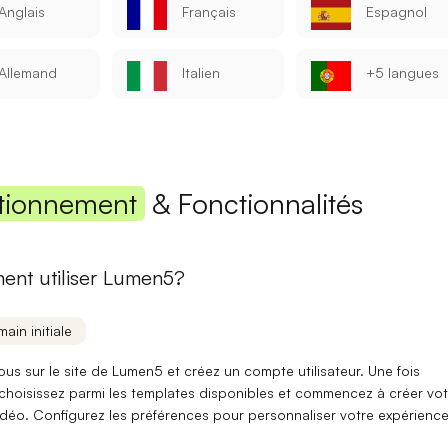
Anglais
Français
Espagnol
Mot de passe
Allemand
Italien
+5 langues
Se connecter
tionnement
& Fonctionnalités
Se souvenir de moi
Mot de passe oublié ?
Vous n'avez pas encore de compte ?
S'inscrire
nt utiliser Lumen5?
main initiale
ous sur le site de Lumen5 et créez un compte utilisateur. Une fois
choisissez parmi les
templates disponibles
et commencez à créer vot
idéo. Configurez les préférences pour personnaliser votre
expérienc