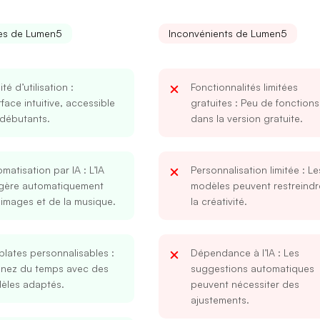
es de Lumen5
Inconvénients de Lumen5
lité d’utilisation
:
Fonctionnalités limitées
rface intuitive, accessible
gratuites
: Peu de fonctions
 débutants.
dans la version gratuite.
matisation par IA
: L’IA
Personnalisation limitée
: Le
gère automatiquement
modèles peuvent restreindr
images et de la musique.
la créativité.
plates personnalisables
:
Dépendance à l’IA
: Les
nez du temps avec des
suggestions automatiques
èles adaptés.
peuvent nécessiter des
ajustements.