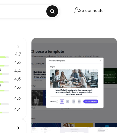
Se connecter
✕
4,7
4,6
s
4,4
4,5
porte sur la longueur de contexte, la
é
4,6
4,3
4,4
ul tenant, sans découpage manuel.
lusieurs milliers de mots.