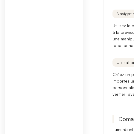
Navigatio
Utilisez la
à la
prévisu
une manipul
fonctionnal
Utilisati
Créez un p
importez un
personnalis
vérifier l’
Domai
Lumen5 inf