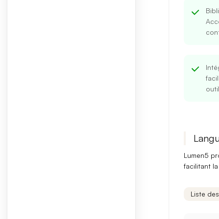
Bib
Acc
cont
Inté
faci
outi
Langu
Lumen5 prom
facilitant 
Liste de