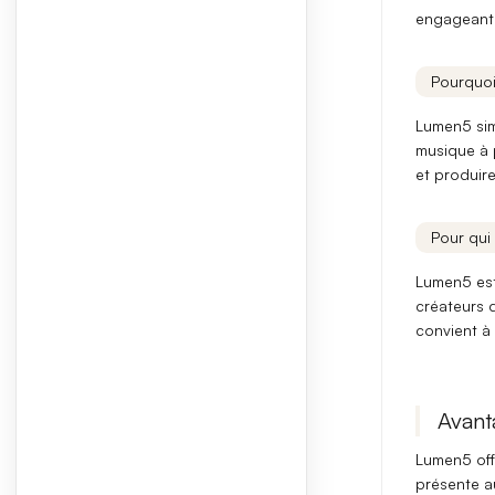
engageantes
Pourquoi
Lumen5 sim
musique à p
et produir
Pour qui 
Lumen5 est
créateurs d
convient à
Avant
Lumen5 offr
présente au