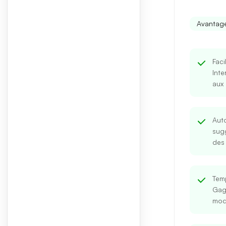
Avantag
Faci
Inte
aux
Auto
sug
des 
Tem
Gag
mod