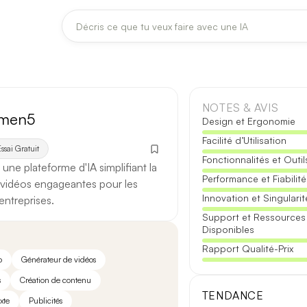
DERNIÈRES MISES À JOUR MODÈLES
Claude
Midjourney
NOTES & AVIS
men5
Design et Ergonomie
Facilité d’Utilisation
[TEST] Claude Opus 4.8 : ce qui change
ssai Gratuit
Fonctionnalités et Outil
5 août 2026
ne plateforme d'IA simplifiant la
Performance et Fiabilité
 vidéos engageantes pour les
Anthropic met à jour Claude Opus le 2 août 2026. Cette version 
Innovation et Singularit
entreprises.
fiabilité des réponses longues et la vitesse de première réponse.
Support et Ressources
Disponibles
Ce qui change
Rapport Qualité-Prix
o
Générateur de vidéos
Contexte étendu
— les documents longs sont traités d’un se
s
Création de contenu
Réponses longues
— moins de pertes de fil sur les textes de p
TENDANCE
xte
Publicités