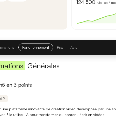
Première réponse
— latence réduite sur les requêtes courtes.
124 500
visites / mo
Comparatif avec la version précédente
Opus 4.6
→
Opus 4.8
Note globale
ormations
Fonctionnement
Prix
Avis
Latence 1re réponse
mations
Générales
Contexte maximal
Lire l'article complet
5 en 3 points
[TEST] Midjourney V8 : ce qui change
i ?
5 juillet 2026
 une plateforme innovante de création vidéo développée par une so
ver.
Elle utilise l’IA
pour transformer du contenu écrit en vidéos