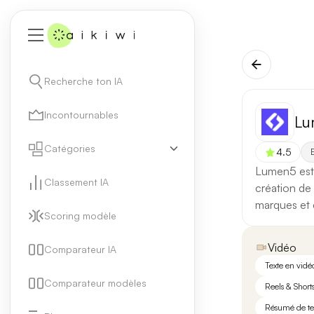
Recherche ton IA
Incontournables
Lu
Catégories
4.5
E
Lumen5 est u
Classement IA
création de
marques et 
Scoring modèle
Vidéo
Comparateur IA
Texte en vidé
Comparateur modèles
Reels & Short
Résumé de te