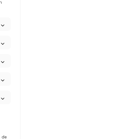
en
n de