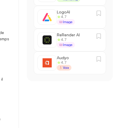
LogoAI
4.7
Image
 de
ReRender AI
temps
4.7
Image
Audyo
4.7
Voix
 il
s