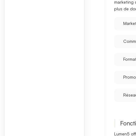
marketing d
plus de do
Marke
Commu
Format
Promot
Résea
Foncti
Lumen5 of