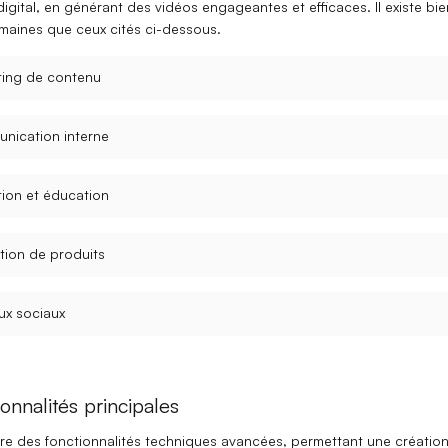
igital, en
générant des vidéos engageantes
et
efficaces
. Il existe bi
maines que ceux cités ci-dessous.
ting de contenu
nication interne
ion et éducation
ion de produits
ux sociaux
onnalités principales
fre des
fonctionnalités techniques
avancées, permettant une créatio