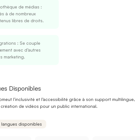
liothèque de médias
:
ès à de nombreux
enus libres de droits.
grations
: Se couple
lement avec d’autres
ls marketing.
Se connecter
S’inscrire
es Disponibles
Continuer avec Google
eut l’inclusivité et l’accessibilité grâce à son
support multilingue
,
la création de vidéos pour un public international.
Ou continuer avec
Adresse mail
s langues disponibles