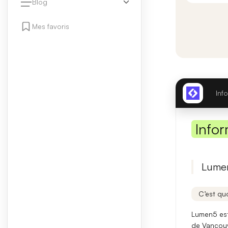
Blog
Mes favoris
Inf
Infor
Lumen
C’est quo
Lumen5 est
de Vancou