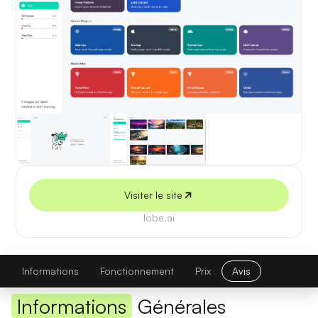
5 juillet 2026
Visiter le site
lobe.ai
Lobe
Visiter le site
Informations
Fonctionnement
Prix
Avis
Informations
Générales