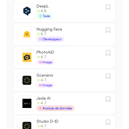
DeepL
4.8
Texte
Hugging Face
4.7
Développeur
PhotoAiD
4.7
Image
Scenario
4.7
Image
Jeda AI
4.7
Analyse de données
Studio D-ID
4.7