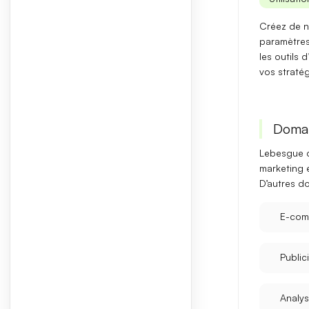
Créez de n
paramètres
les
outils d
vos stratég
Domai
Lebesgue c
marketing e
D’autres d
E-com
Publici
Analy