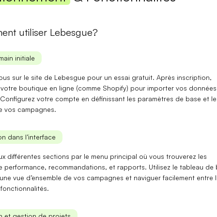
nt utiliser Lebesgue?
main initiale
vous sur le site de Lebesgue pour un
essai gratuit
. Après inscription,
votre boutique en ligne (comme Shopify) pour
importer vos données
 Configurez votre compte en définissant les paramètres de base et le
de vos campagnes.
n dans l’interface
x différentes sections par le
menu principal
où vous trouverez les
e performance, recommandations, et rapports. Utilisez le
tableau de
 une vue d’ensemble de vos campagnes et naviguer facilement entre 
 fonctionnalités.
on et gestion de projets