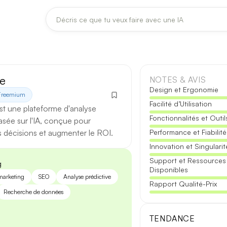
DERNIÈRES MISES À JOUR MODÈLES
Claude
Midjourney
e
NOTES & AVIS
Design et Ergonomie
Freemium
Facilité d’Utilisation
[TEST] Claude Opus 4.8 : ce qui change
t une plateforme d'analyse
Fonctionnalités et Outil
5 août 2026
asée sur l'IA, conçue pour
s décisions et augmenter le ROI.
Performance et Fiabilité
Anthropic met à jour Claude Opus le 2 août 2026. Cette version 
Innovation et Singularit
fiabilité des réponses longues et la vitesse de première réponse.
Support et Ressources
g
Disponibles
Ce qui change
arketing
SEO
Analyse prédictive
Rapport Qualité-Prix
Recherche de données
Contexte étendu
— les documents longs sont traités d’un se
Réponses longues
— moins de pertes de fil sur les textes de p
TENDANCE