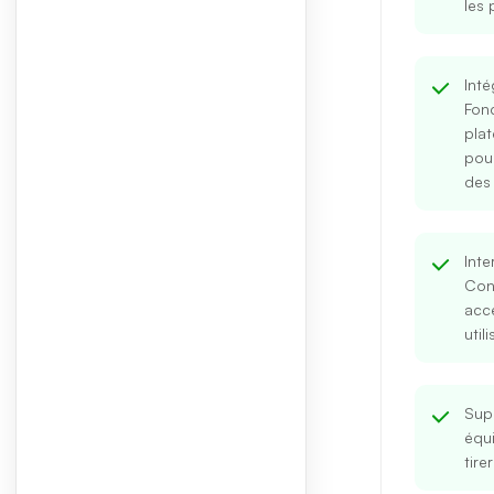
les 
Inté
Fon
pla
pour
des
Inte
Con
acc
util
Supp
équi
tirer