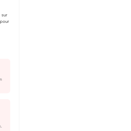
 sur
pour
un
s.