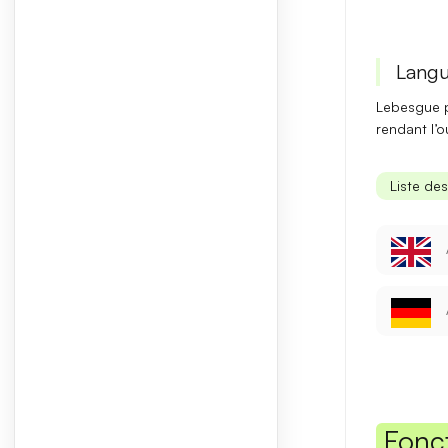
Langu
Lebesgue p
rendant l’o
Liste de
Fonc