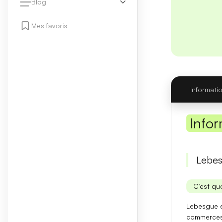
Blog
Mes favoris
Informati
Infor
Lebes
C’est quo
Lebesgue e
commerces. 