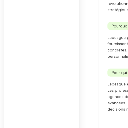
révolution
stratégiqu
Pourquoi
Lebesgue p
fournissan
concrètes. 
personnali
Pour qui 
Lebesgue e
Les profes
agences de
avancées. 
décisions 