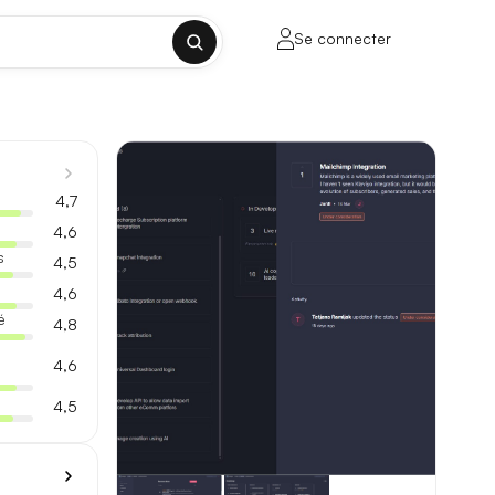
Se connecter
✕
4,7
4,6
s
4,5
4,6
porte sur la longueur de contexte, la
é
4,8
4,6
4,5
ul tenant, sans découpage manuel.
lusieurs milliers de mots.