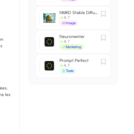
NMKD Stable Diffusion
4.7
Image
Neuronwriter
en
4.7
es
Marketing
Prompt Perfect
4.7
Texte
nées
.
me les