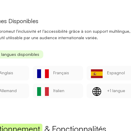
Mot de passe
es Disponibles
romeut l’
inclusivité
et l’
accessibilité
grâce à son support multilingue,
util utilisable par une audience internationale variée.
Se connecter
s langues disponibles
Se souvenir de moi
Mot de passe oublié ?
Anglais
Français
Espagnol
Vous n'avez pas encore de compte ?
S'inscrire
Allemand
Italien
+1 langue
tionnement
& Fonctionnalités