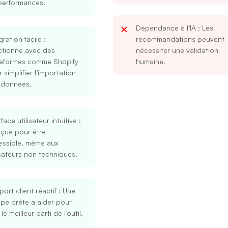
performances.
Dépendance à l’IA
: Les
gration facile
:
recommandations peuvent
ctionne avec des
nécessiter une validation
teformes comme Shopify
humaine.
 simplifier l’importation
 données.
Se connecter
S’inscrire
rface utilisateur intuitive
:
çue pour être
essible, même aux
Continuer avec Google
isateurs non techniques.
Ou continuer avec
ort client réactif
: Une
Adresse mail
pe prête à aider pour
 le meilleur parti de l’outil.