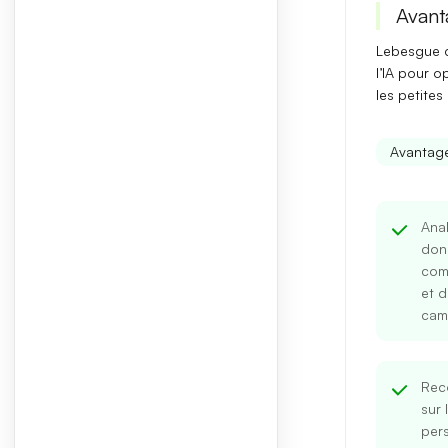
Avant
Lebesgue 
l’IA
pour opt
les petites
Avantag
Ana
don
com
et d
cam
Rec
sur l
pers