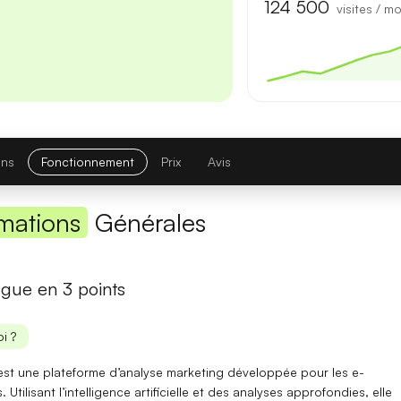
Première réponse
— latence réduite sur les requêtes courtes.
124 500
visites / mo
Comparatif avec la version précédente
Opus 4.6
→
Opus 4.8
Note globale
ons
Fonctionnement
Prix
Avis
Latence 1re réponse
mations
Générales
Contexte maximal
Lire l'article complet
gue en 3 points
[TEST] Midjourney V8 : ce qui change
i ?
5 juillet 2026
st une plateforme d’analyse marketing développée pour les e-
Utilisant l’intelligence artificielle et des analyses approfondies, elle