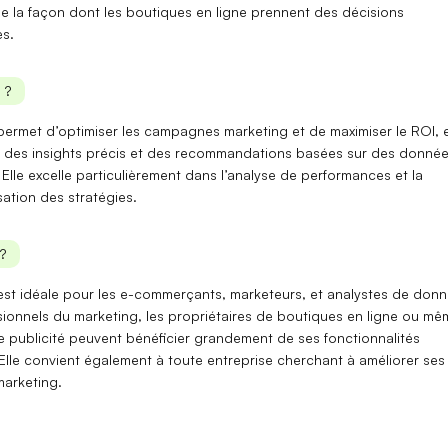
ne la façon dont les
boutiques en ligne
prennent des décisions
es.
 ?
ermet d’
optimiser les campagnes marketing
et de
maximiser le ROI
, 
t des insights précis et des recommandations basées sur des donné
Elle excelle particulièrement dans l’
analyse de performances
et la
sation des stratégies
.
?
st idéale pour les
e-commerçants
,
marketeurs
, et
analystes de don
sionnels du marketing, les propriétaires de boutiques en ligne ou mê
 publicité peuvent bénéficier grandement de ses fonctionnalités
Elle convient également à toute
entreprise cherchant à améliorer ses
marketing
.