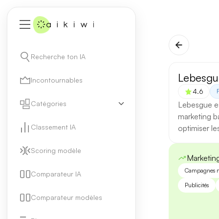
Recherche ton IA
Lebesgu
Incontournables
4.6
Catégories
Lebesgue es
marketing b
Classement IA
optimiser le
Scoring modèle
Marketin
Campagnes m
Comparateur IA
Publicités
Comparateur modèles