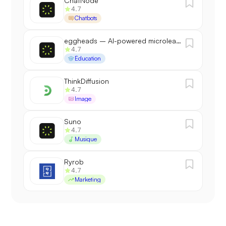
ChatNode
4.7
Chatbots
eggheads – AI-powered microlearning
4.7
Éducation
ThinkDiffusion
4.7
Image
Suno
4.7
Musique
Ryrob
4.7
Marketing