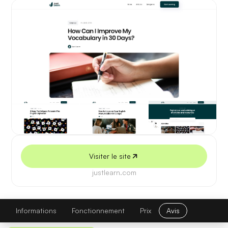
5 juillet 2026
Visiter le site
justlearn.com
JustLearn
Visiter le site
Informations
Fonctionnement
Prix
Avis