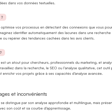
idées
dans vos données textuelles.
 ?
 optimise vos processus en détectant des connexions que vous pour
maginez identifier automatiquement des lacunes dans une
recherche
e
ou repérer des
tendances cachées
dans les avis clients.
?
 est un atout pour
chercheurs
,
professionnels du marketing
, et
analy
availliez dans la
recherche
, le
SEO
ou l’
analyse qualitative
, cet outil
 enrichir vos projets grâce à ses capacités d’analyse avancée.
ages et inconvénients
 se distingue par
son analyse approfondie et multilingue
, mais prése
avec
son coût
et
sa courbe d’apprentissage
.