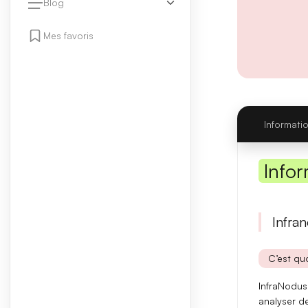
Blog
Mes favoris
Informati
Infor
Infra
C’est quo
InfraNodus
analyser de