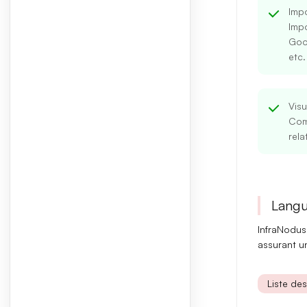
Impo
Imp
Goog
etc.
Visu
Com
rela
Langu
InfraNodu
assurant un
Liste de