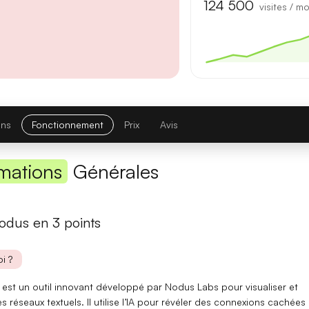
Première réponse
— latence réduite sur les requêtes courtes.
124 500
visites / mo
Comparatif avec la version précédente
Opus 4.6
→
Opus 4.8
Note globale
ons
Fonctionnement
Prix
Avis
Latence 1re réponse
mations
Générales
Contexte maximal
Lire l'article complet
nodus en 3 points
[TEST] Midjourney V8 : ce qui change
i ?
5 juillet 2026
 est un outil innovant développé par Nodus Labs pour visualiser et
s réseaux textuels. Il utilise l’IA pour révéler des
connexions cachées