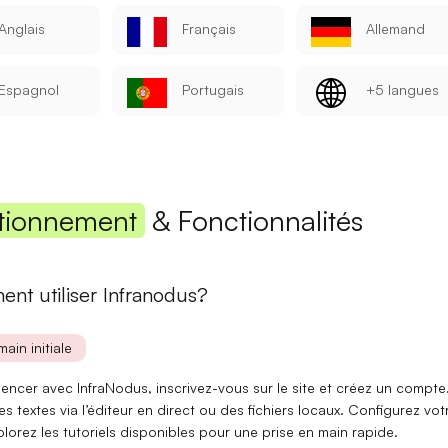
Anglais
Français
Allemand
Mot de passe
Espagnol
Portugais
+5 langues
Se connecter
Se souvenir de moi
Mot de passe oublié ?
tionnement
& Fonctionnalités
Vous n'avez pas encore de compte ?
S'inscrire
nt utiliser Infranodus?
main initiale
encer avec
InfraNodus
, inscrivez-vous sur le site et créez un compte
s textes via l’éditeur en direct ou des fichiers locaux. Configurez vot
xplorez les
tutoriels
disponibles pour une prise en main rapide.