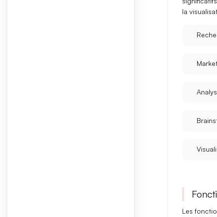
significatifs
la visualis
Reche
Marke
Analys
Brains
Visual
Foncti
Les foncti