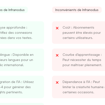
s de Infranodus
Inconvénients de Infranodus
lyse approfondie
:
Coût
: Abonnements
tifiez des connexions
peuvent être élevés pour
hées dans vos textes.
certains utilisateurs.
ilingue
: Disponible en
Courbe d’apprentissage
:
ieurs langues pour un
Peut nécessiter du temps
ic international.
pour maîtriser pleinement.
gration de l’IA
: Utilisez
Dépendance à l’IA
: Peut
-4 pour générer des
limiter la créativité humaine 
ghts pertinents.
certaines occasions.