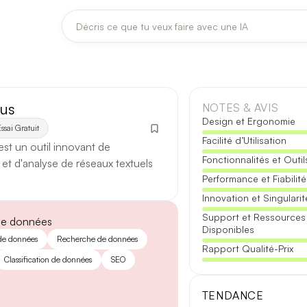
DERNIÈRES MISES À JOUR MODÈLES
Claude
Midjourney
dus
NOTES & AVIS
Design et Ergonomie
ssai Gratuit
Facilité d’Utilisation
[TEST] Claude Opus 4.8 : ce qui change
st un outil innovant de
Fonctionnalités et Outil
5 août 2026
n et d'analyse de réseaux textuels
Performance et Fiabilité
Anthropic met à jour Claude Opus le 2 août 2026. Cette version 
Innovation et Singularit
fiabilité des réponses longues et la vitesse de première réponse.
Support et Ressources
de données
Disponibles
Ce qui change
 de données
Recherche de données
Rapport Qualité-Prix
Classification de données
SEO
Contexte étendu
— les documents longs sont traités d’un se
Réponses longues
— moins de pertes de fil sur les textes de p
TENDANCE