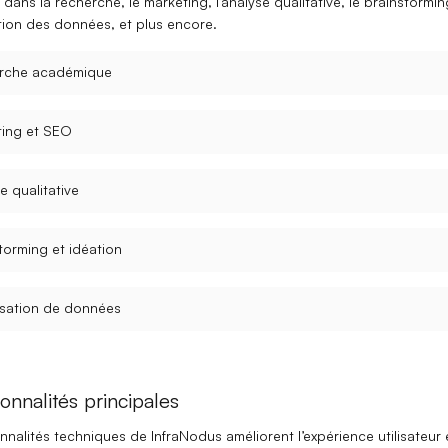
dans la recherche, le marketing, l’analyse qualitative, le brainstormin
ation des données, et plus encore.
rche académique
ting et SEO
e qualitative
torming et idéation
isation de données
onnalités principales
onnalités techniques de
InfraNodus
améliorent l’expérience utilisateur