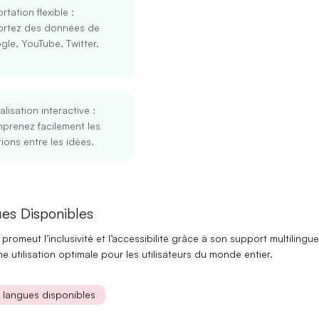
rtation flexible
:
ortez des données de
le, YouTube, Twitter,
alisation interactive
:
prenez facilement les
tions entre les idées.
Se connecter
S’inscrire
es Disponibles
Continuer avec Google
s promeut
l’inclusivité
et
l’accessibilité
grâce à son support multilingue
Ou continuer avec
e utilisation optimale pour les utilisateurs du monde entier.
Adresse mail
s langues disponibles