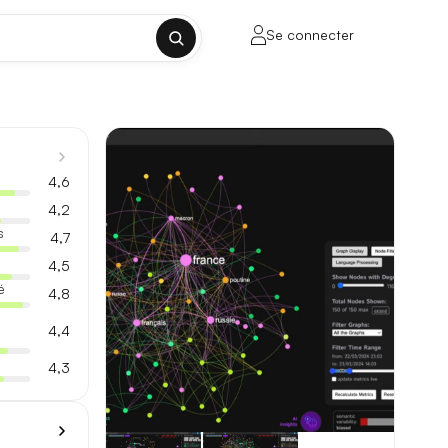
Se connecter
✕
4,6
4,2
s
4,7
4,5
porte sur la longueur de contexte, la
é
4,8
4,4
4,3
ul tenant, sans découpage manuel.
lusieurs milliers de mots.