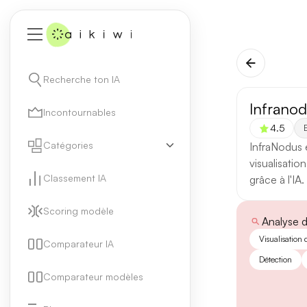
Recherche ton IA
Infrano
Incontournables
4.5
E
Catégories
InfraNodus e
visualisatio
Classement IA
grâce à l'IA.
Scoring modèle
Analyse 
Visualisation
Comparateur IA
Détection
Comparateur modèles