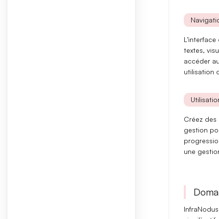
Navigatio
L’interface
textes, vis
accéder aux
utilisation 
Utilisati
Créez des p
gestion pou
progressi
une gestion
Domai
InfraNodus