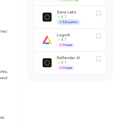
Sana Labs
4.7
Éducation
riez
LogoAI
4.7
Image
ReRender AI
4.7
Image
stes
.
 peut
nte