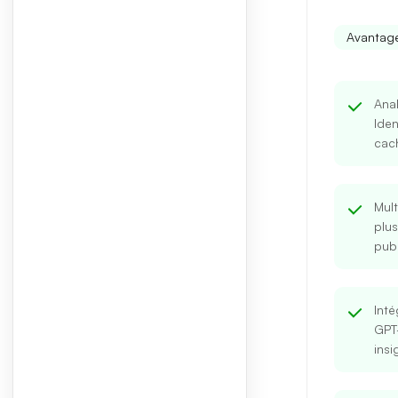
Avantage
Ana
Iden
cac
Mult
plus
publ
Inté
GPT
insi