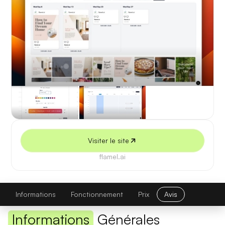
5 juillet 2026
Visiter le site
flamel.ai
Flamel
Visiter le site
Informations
Fonctionnement
Prix
Avis
Informations
Générales