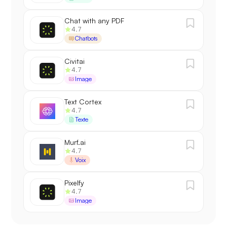
Chat with any PDF
4.7
Chatbots
Civitai
4.7
Image
Text Cortex
4.7
Texte
Murf.ai
4.7
Voix
Pixelfy
4.7
Image