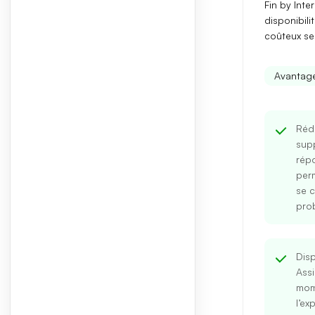
Fin by Int
disponibil
coûteux selo
Avantage
Réd
sup
rép
per
se c
pro
Disp
Assi
mom
l’ex