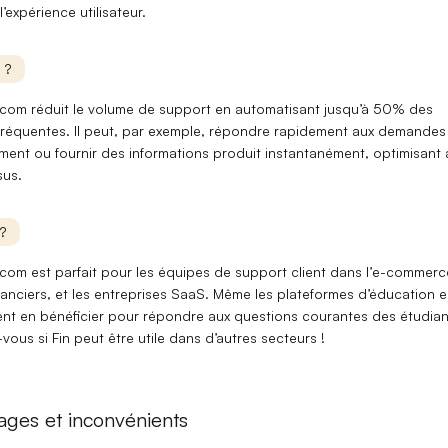
l’expérience utilisateur.
 ?
ercom
réduit le volume de support
en automatisant jusqu’à 50% des
fréquentes. Il peut, par exemple, répondre rapidement aux
demandes
ment
ou fournir des
informations produit
instantanément, optimisant a
sus.
?
rcom est parfait pour les
équipes de support client
dans l’
e-commerc
nanciers
, et les
entreprises SaaS
. Même les
plateformes d’éducation e
t en bénéficier pour répondre aux questions courantes des étudian
us si Fin peut être utile dans d’autres secteurs !
ages et inconvénients