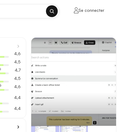
Se connecter
✕
4,6
4,5
s
4,7
4,5
porte sur la longueur de contexte, la
é
4,6
4,4
4,4
ul tenant, sans découpage manuel.
lusieurs milliers de mots.