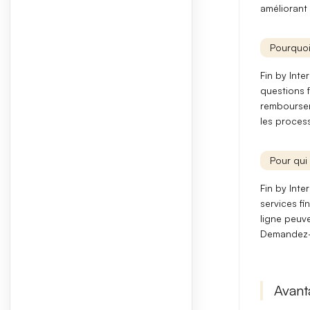
améliorant 
Pourquoi
Fin by Int
questions 
rembourse
les proces
Pour qui 
Fin by Inte
services fi
ligne
peuven
Demandez-vo
Avant