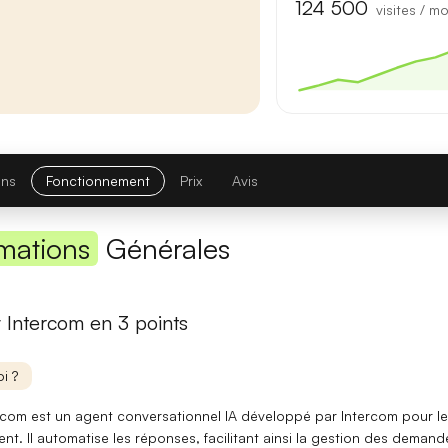
Première réponse
— latence réduite sur les requêtes courtes.
124 500
visites / mo
Comparatif avec la version précédente
Opus 4.6
→
Opus 4.8
Note globale
ons
Fonctionnement
Prix
Avis
Latence 1re réponse
mations
Générales
Contexte maximal
Lire l'article complet
y Intercom en 3 points
[TEST] Midjourney V8 : ce qui change
i ?
5 juillet 2026
ercom est un
agent conversationnel IA
développé par Intercom pour le
ent. Il
automatise les réponses
, facilitant ainsi la gestion des demand