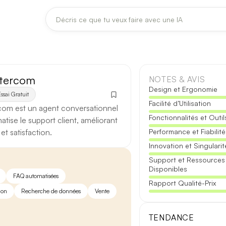
DERNIÈRES MISES À JOUR MODÈLES
Claude
Midjourney
ntercom
NOTES & AVIS
Design et Ergonomie
ssai Gratuit
Facilité d’Utilisation
[TEST] Claude Opus 4.8 : ce qui change
rcom est un agent conversationnel
Fonctionnalités et Outil
5 août 2026
atise le support client, améliorant
 et satisfaction.
Performance et Fiabilité
Anthropic met à jour Claude Opus le 2 août 2026. Cette version 
Innovation et Singularit
fiabilité des réponses longues et la vitesse de première réponse.
Support et Ressources
Disponibles
Ce qui change
FAQ automatisées
Rapport Qualité-Prix
ion
Recherche de données
Vente
Contexte étendu
— les documents longs sont traités d’un se
Réponses longues
— moins de pertes de fil sur les textes de p
TENDANCE