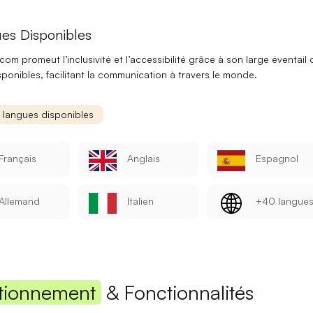
Mot de passe
es Disponibles
rcom promeut l’
inclusivité
et l’
accessibilité
grâce à son large éventail 
ponibles, facilitant la communication à travers le monde.
Se connecter
s langues disponibles
Se souvenir de moi
Mot de passe oublié ?
Français
Anglais
Espagnol
Vous n'avez pas encore de compte ?
S'inscrire
Allemand
Italien
+40 langue
tionnement
& Fonctionnalités