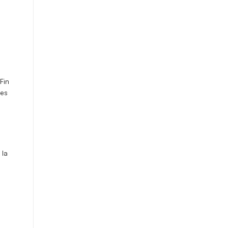
Fin
des
 la