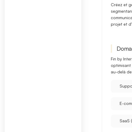
Créez et g
segmentant 
communicati
projet et d
Domai
Fin by Int
optimisant
au-delà de
Suppor
E-com
SaaS (