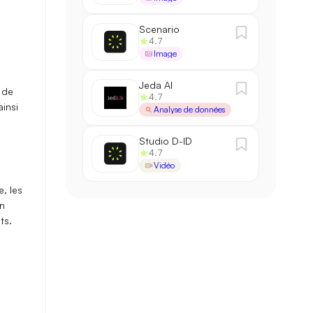
Scenario
4.7
Image
Jeda AI
 de
4.7
insi
Analyse de données
Studio D-ID
4.7
Vidéo
e
, les
n
ts.