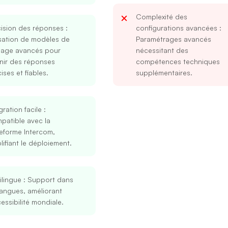
Complexité des
cision des réponses
:
configurations avancées
:
isation de modèles de
Paramétrages avancés
gage avancés pour
nécessitant des
nir des réponses
compétences techniques
ises et fiables.
supplémentaires.
gration facile
:
Se connecter
S’inscrire
patible avec la
eforme Intercom,
lifiant le déploiement.
Continuer avec Google
ilingue
: Support dans
Ou continuer avec
angues, améliorant
Adresse mail
cessibilité mondiale.