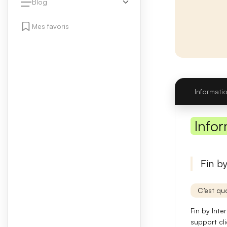
Blog
Mes favoris
Informati
Infor
Fin b
C’est quo
Fin by Int
support cli