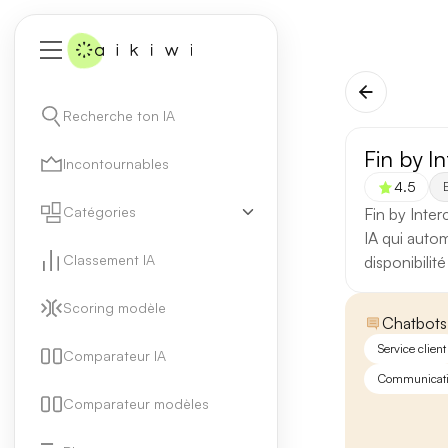
Recherche ton IA
Fin by I
Incontournables
4.5
E
Catégories
Fin by Inte
IA qui autom
Classement IA
disponibilité
Scoring modèle
Chatbots
Service client
Comparateur IA
Communicat
Comparateur modèles