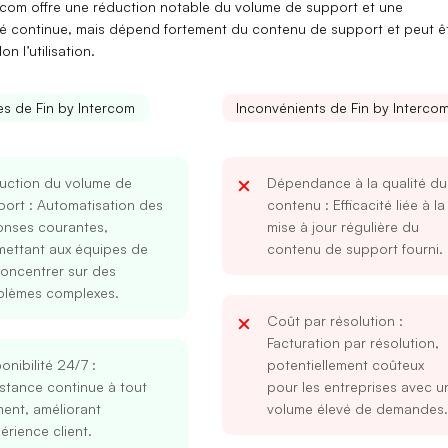
ercom offre une réduction notable du volume de support et une
ité continue, mais dépend fortement du contenu de support et peut ê
n l’utilisation.
s de Fin by Intercom
Inconvénients de Fin by Interco
uction du volume de
Dépendance à la qualité du
port
: Automatisation des
contenu
: Efficacité liée à la
onses courantes,
mise à jour régulière du
mettant aux équipes de
contenu de support fourni.
oncentrer sur des
blèmes complexes.
Coût par résolution
:
Facturation par résolution,
onibilité 24/7
:
potentiellement coûteux
stance continue à tout
pour les entreprises avec u
ent, améliorant
volume élevé de demandes.
périence client.