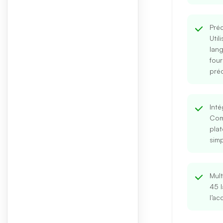
Pré
Util
lan
four
préc
Inté
Com
plat
simp
Mult
45 l
l’ac