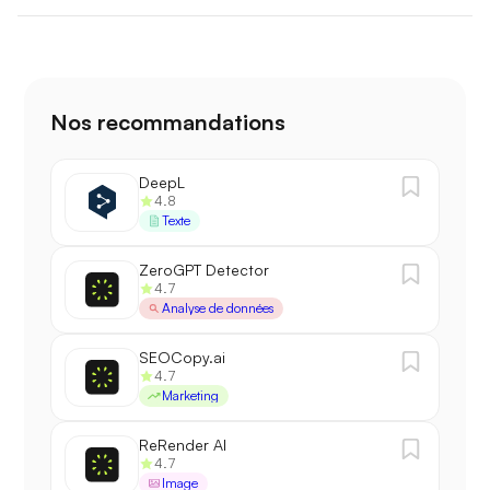
Nos recommandations
DeepL
4.8
Texte
ZeroGPT Detector
4.7
Analyse de données
SEOCopy.ai
4.7
Marketing
ReRender AI
4.7
Image