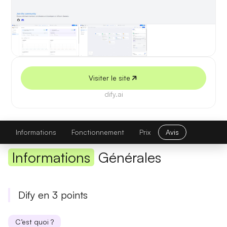
5 juillet 2026
Visiter le site
dify.ai
Dify
Visiter le site
Informations
Fonctionnement
Prix
Avis
Informations
Générales
Dify en 3 points
C’est quoi ?