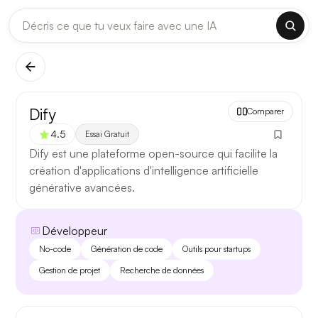
DERNIÈRES MISES À JOUR MODÈLES
✕
Claude
Midjourney
[TEST] Claude Opus 4.8 : ce qui change
Dify
Comparer
5 août 2026
4.5
Essai Gratuit
Anthropic met à jour Claude Opus le 2 août 2026. Cette
Dify est une plateforme open-source qui facilite la
version porte sur la longueur de contexte, la fiabilité des
création d'applications d'intelligence artificielle
réponses longues et la vitesse de première réponse.
générative avancées.
Ce qui change
Développeur
Contexte étendu
— les documents longs sont traités
No-code
Génération de code
Outils pour startups
d’un seul tenant, sans découpage manuel.
Gestion de projet
Recherche de données
Réponses longues
— moins de pertes de fil sur les
textes de plusieurs milliers de mots.