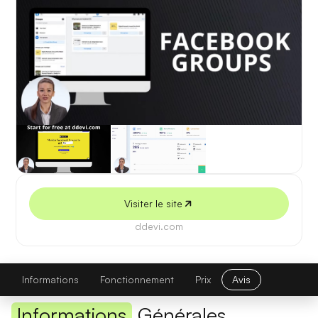
5 juillet 2026
Visiter le site
ddevi.com
Devi
Visiter le site
Informations
Fonctionnement
Prix
Avis
Informations
Générales