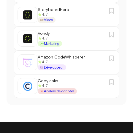
StoryboardHero
4.7
Vidéo
Vondy
4.7
Marketing
Amazon CodeWhisperer
4.7
Développeur
Copyleaks
4.7
Analyse de données