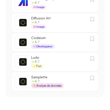
4.7
Image
Diffusion Art
4.7
Image
Codeium
4.7
Développeur
Ludo
4.7
Fun
Samplette
4.7
Analyse de données