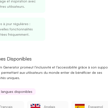
age et inspiration avec
tres utilisateurs.
s à jour régulières
:
elles fonctionnalités
utées fréquemment.
Se connecter
S’inscrire
es Disponibles
 Generator promeut l’
inclusivité
et l’
accessibilité
grâce à son suppo
Continuer avec Google
, permettant aux utilisateurs du monde entier de bénéficier de ses
ités uniques.
Ou continuer avec
s langues disponibles
Adresse mail
Français
Anglais
Espagnol