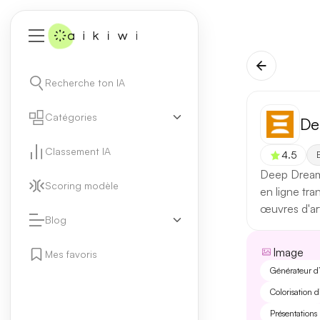
Recherche ton IA
Catégories
De
Classement IA
4.5
E
Deep Dream 
Scoring modèle
en ligne tr
œuvres d'ar
Blog
Image
Mes favoris
Générateur d
Colorisation 
Présentations