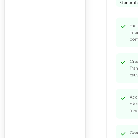
Generat
Faci
Inte
conv
Créa
Tran
œuvr
Accè
d’es
fonc
Com