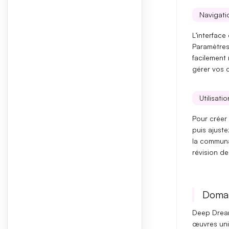
Navigatio
L’interface
Paramètre
facilement 
gérer vos c
Utilisati
Pour créer
puis ajust
la communau
révision d
Domai
Deep Dream
œuvres
un