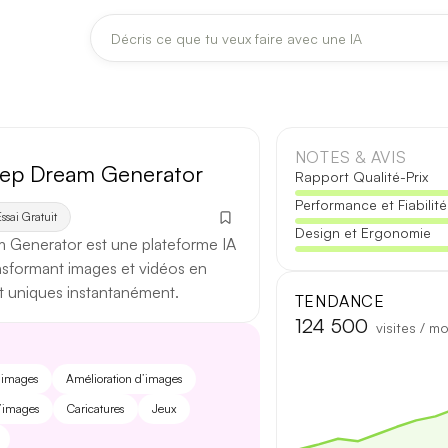
DERNIÈRES MISES À JOUR MODÈLES
Claude
Midjourney
NOTES & AVIS
ep Dream Generator
Rapport Qualité-Prix
Performance et Fiabilité
[TEST] Claude Opus 4.8 : ce qui change
ssai Gratuit
Design et Ergonomie
5 août 2026
Generator est une plateforme IA
ansformant images et vidéos en
Anthropic met à jour Claude Opus le 2 août 2026. Cette version 
t uniques instantanément.
fiabilité des réponses longues et la vitesse de première réponse.
TENDANCE
124 500
visites / mo
Ce qui change
’images
Amélioration d’images
Contexte étendu
— les documents longs sont traités d’un se
d’images
Caricatures
Jeux
Réponses longues
— moins de pertes de fil sur les textes de p