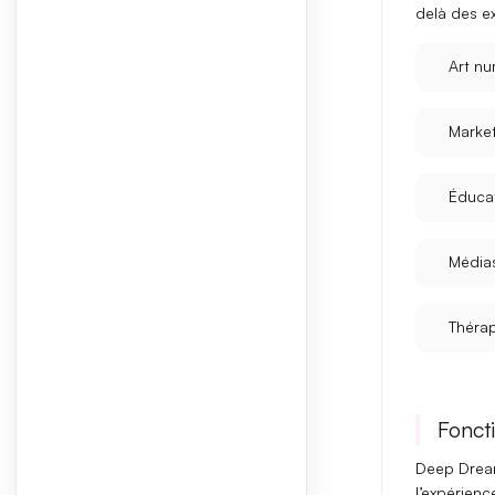
delà des e
Art nu
Market
Éduca
Média
Thérapi
Foncti
Deep Dream
l’expérienc