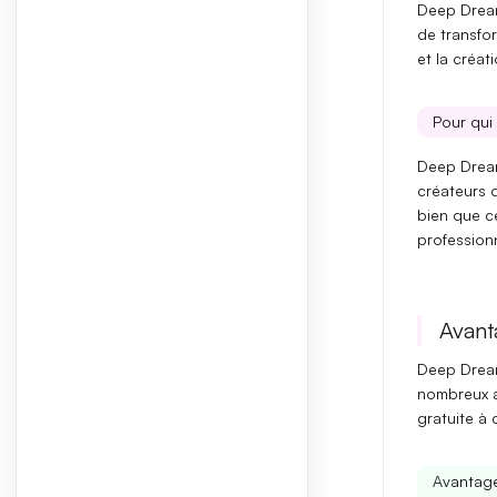
Deep Dream
de transfor
et la
créati
Pour qui 
Deep Dream
créateurs 
bien que ce
profession
Avant
Deep Dream
nombreux av
gratuite à 
Avantag