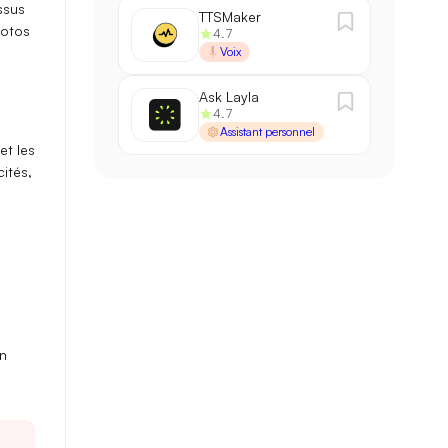
ssus
TTSMaker
hotos
4.7
Voix
Ask Layla
4.7
Assistant personnel
 et les
ités,
on