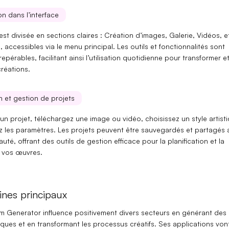
n dans l’interface
 est divisée en sections claires :
Création d’images
,
Galerie
,
Vidéos
, e
s
, accessibles via le menu principal. Les outils et fonctionnalités sont
repérables, facilitant ainsi l’utilisation quotidienne pour transformer e
réations.
on et gestion de projets
 un projet, téléchargez une image ou vidéo, choisissez un
style artist
ez les paramètres. Les projets peuvent être sauvegardés et partagés 
té, offrant des outils de gestion efficace pour la planification et la
e vos œuvres.
nes principaux
 Generator influence positivement divers secteurs en générant des
iques
et en
transformant
les processus créatifs. Ses applications von