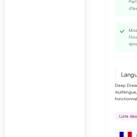
Part
d’au
Mise
Nouv
ajo
Langu
Deep Dream
multilingue
fonctionnal
Liste de