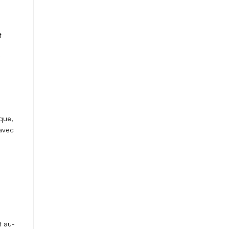
t
t
ique
,
avec
t au-