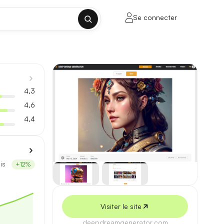
Se connecter
✕
4,3
4,6
4,4
porte sur la longueur de contexte, la
is
+12%
ul tenant, sans découpage manuel.
Visiter le site
lusieurs milliers de mots.
deepdreamgenerator.com