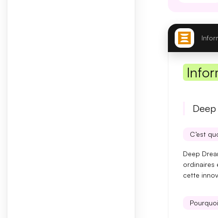
Infor
Infor
Deep 
C’est quo
Deep Dream
ordinaires
cette inno
Pourquoi