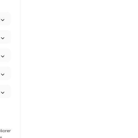
liorer
es