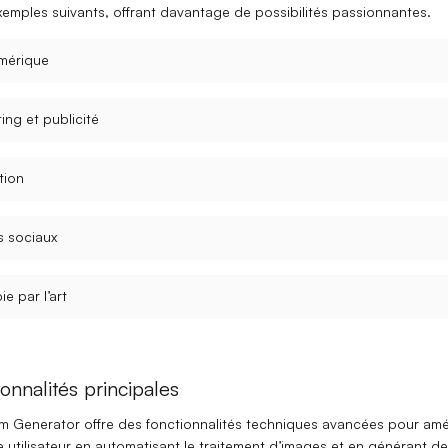
xemples suivants, offrant davantage de possibilités passionnantes.
mérique
ing et publicité
tion
s sociaux
e par l’art
onnalités principales
 Generator offre des fonctionnalités techniques avancées pour amé
e utilisateur en automatisant le traitement d’images et en générant d