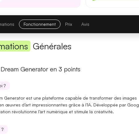
Première réponse
— latence réduite sur les requêtes courtes.
Comparatif avec la version précédente
mations
Fonctionnement
Prix
Avis
Opus 4.6
→
Opus 4.8
mations
Générales
Note globale
Latence 1re réponse
Dream Generator en 3 points
Contexte maximal
i ?
Lire l'article complet
 Generator est une plateforme capable de transformer des images
 en œuvres d’art impressionnantes grâce à l’IA. Développée par Goog
vation révolutionne
l’art numérique
et stimule la
créativité
.
[TEST] Midjourney V8 : ce qui change
5 juillet 2026
 ?