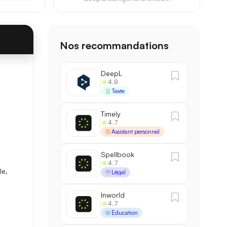
Nos recommandations
88,1 / 100
→
90,3 / 100
+2,2
DeepL
4.8
Texte
2,1 s
→
1,4 s
−33%
Timely
4.7
200 k
→
500 k
×2,5
Assistant personnel
Spellbook
4.7
le,
Légal
Inworld
4.7
Éducation