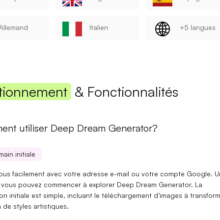
Mot de passe
Allemand
Italien
+5 langues
Se connecter
tionnement
& Fonctionnalités
Se souvenir de moi
Mot de passe oublié ?
nt utiliser Deep Dream Generator?
Vous n'avez pas encore de compte ?
S'inscrire
main initiale
vous facilement avec votre adresse e-mail ou votre compte Google. 
it, vous pouvez commencer à explorer Deep Dream Generator. La
on initiale est simple, incluant le téléchargement d’images à transform
n de styles artistiques.