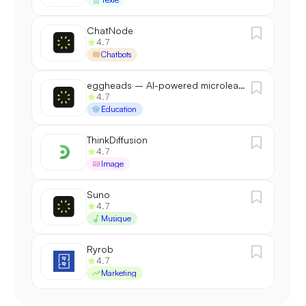
ChatNode
4.7
Chatbots
eggheads – AI-powered microlearning
4.7
Éducation
ThinkDiffusion
4.7
Image
Suno
4.7
Musique
Ryrob
4.7
Marketing