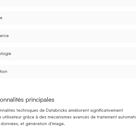
ce
erce
ologie
tion
onnalités principales
nnalités techniques de Databricks améliorent significativement
ce utilisateur grâce à des mécanismes avancés de
traitement automati
e données
, et
génération d’image
.