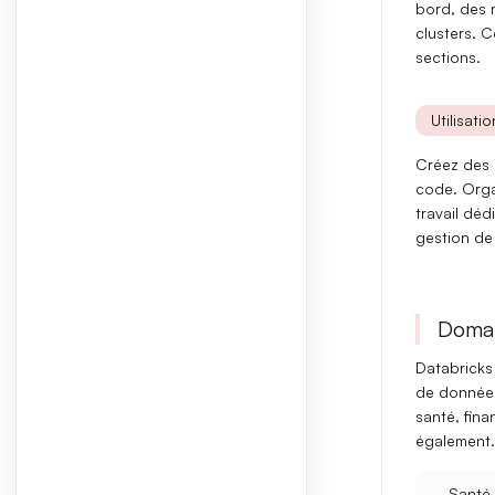
bord
, des
clusters
. C
sections.
Utilisati
Créez des p
code. Orga
travail
dédié
gestion de 
Domai
Databricks
de donnée
santé
,
fina
également.
Santé