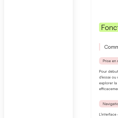
Fonc
Comme
Prise en 
Pour débute
d’essai ou
explorer la
efficaceme
Navigatio
L’interface