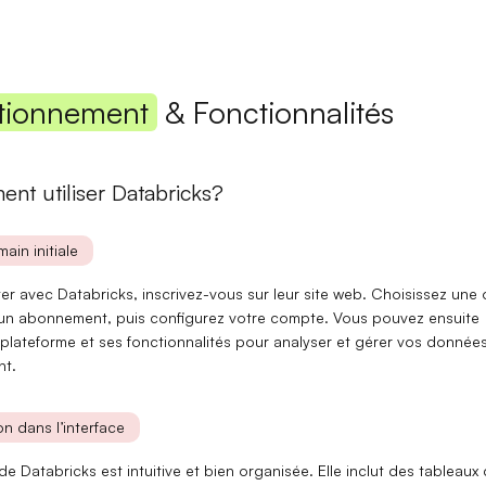
Mot de passe
tionnement
& Fonctionnalités
Se connecter
nt utiliser Databricks?
Se souvenir de moi
Mot de passe oublié ?
main initiale
Vous n'avez pas encore de compte ?
S'inscrire
r avec Databricks, inscrivez-vous sur leur site web. Choisissez une o
 un abonnement, puis configurez votre compte. Vous pouvez ensuite
plateforme
et ses
fonctionnalités
pour analyser et gérer vos donnée
nt.
n dans l’interface
 de Databricks est
intuitive
et bien organisée. Elle inclut des
tableaux 