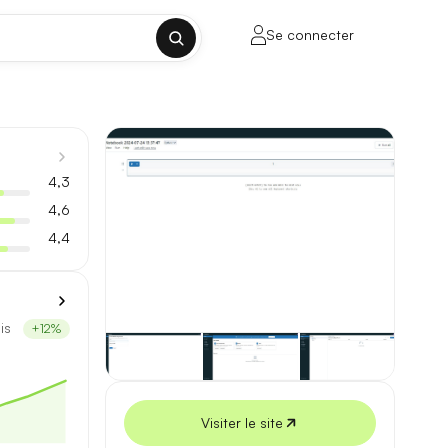
Se connecter
✕
4,3
4,6
4,4
porte sur la longueur de contexte, la
is
+12%
ul tenant, sans découpage manuel.
lusieurs milliers de mots.
Visiter le site