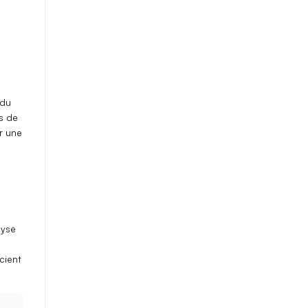
 du
s de
r une
lyse
n
cient