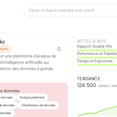
DERNIÈRES MISES À JOUR MODÈLES
Claude
Midjourney
ks
NOTES & AVIS
Rapport Qualité-Prix
Payant
Performance et Fiabilité
[TEST] Claude Opus 4.8 : ce qui change
est une plateforme d'analyse de
Design et Ergonomie
5 août 2026
intelligence artificielle qui
 gestion des données à grande
Anthropic met à jour Claude Opus le 2 août 2026. Cette version 
fiabilité des réponses longues et la vitesse de première réponse.
TENDANCE
124 500
visites / mo
Ce qui change
de données
e données
Analyse prédictive
Contexte étendu
— les documents longs sont traités d’un se
 de données
Classification de données
Réponses longues
— moins de pertes de fil sur les textes de p
 données