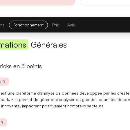
Première réponse
— latence réduite sur les requêtes courtes.
Comparatif avec la version précédente
ons
Fonctionnement
Prix
Avis
Opus 4.6
→
Opus 4.8
Note globale
mations
Générales
Latence 1re réponse
ricks en 3 points
Contexte maximal
i ?
Lire l'article complet
 est une
plateforme d’analyse de données
développée par les créate
park. Elle permet de gérer et d’analyser de grandes quantités de d
 innovante, impactant positivement nombreux secteurs.
[TEST] Midjourney V8 : ce qui change
5 juillet 2026
 ?