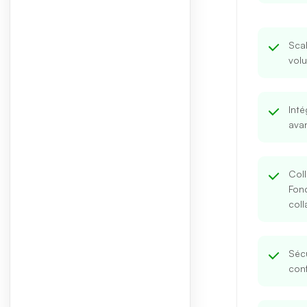
Scal
vol
Inté
avan
Col
Fonc
coll
Sécu
conf