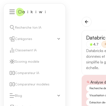
Recherche ton IA
Databric
Catégories
4.7
Classement IA
Databricks 
données et d'
Scoring modèle
simplifie la
échelle.
Comparateur IA
Analyse 
Comparateur modèles
Recherche d
Blog
Visualisation
Extraction de