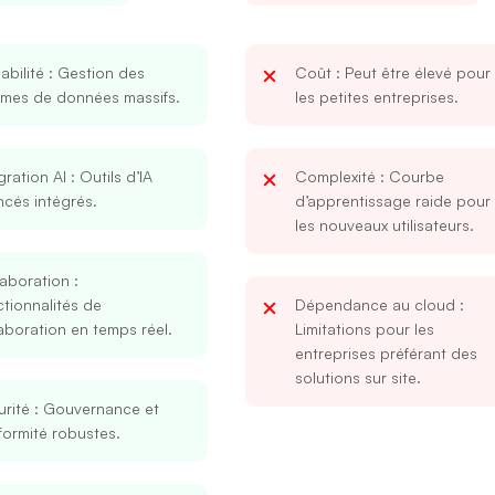
abilité
: Gestion des
Coût
: Peut être élevé pour
umes de données massifs.
les petites entreprises.
gration AI
: Outils d’IA
Complexité
: Courbe
cés intégrés.
d’apprentissage raide pour
les nouveaux utilisateurs.
laboration
:
tionnalités de
Dépendance au cloud
:
aboration en temps réel.
Limitations pour les
entreprises préférant des
solutions sur site.
rité
: Gouvernance et
ormité robustes.