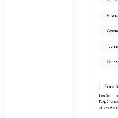
Finan
Comm
Techn
Éduca
Foncti
Les fonctio
l’expérien
analyse d