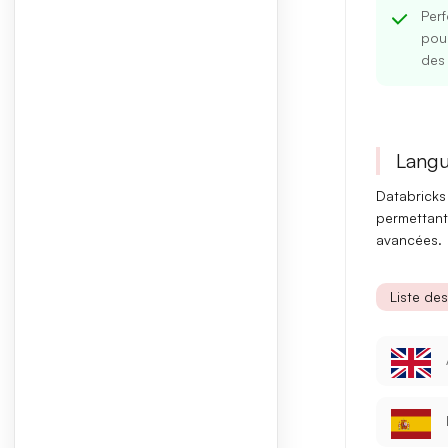
Per
pour
des
Langu
Databrick
permettant 
avancées.
Liste de