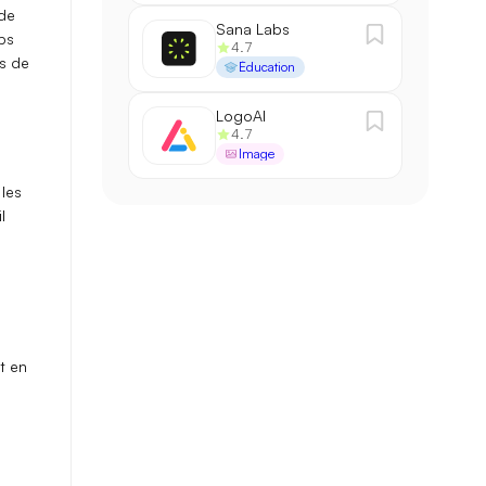
 de
Sana Labs
ps
4.7
es de
Éducation
LogoAI
4.7
Image
 les
l
t en