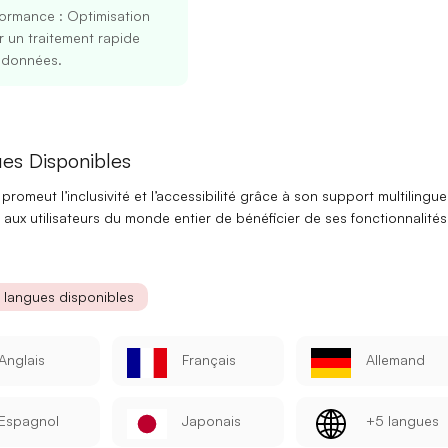
formance
: Optimisation
 un traitement rapide
 données.
es Disponibles
s promeut
l’inclusivité
et
l’accessibilité
grâce à son
support multilingue
aux utilisateurs du monde entier de bénéficier de ses fonctionnalités
Se connecter
S’inscrire
s langues disponibles
Continuer avec Google
Ou continuer avec
Anglais
Français
Allemand
Adresse mail
Espagnol
Japonais
+5 langues