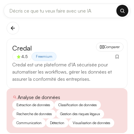
DERNIÈRES MISES À JOUR MODÈLES
✕
Claude
Midjourney
[TEST] Claude Opus 4.8 : ce qui change
Credal
Comparer
5 août 2026
4.5
Freemium
Anthropic met à jour Claude Opus le 2 août 2026. Cette
Credal est une plateforme d'IA sécurisée pour
version porte sur la longueur de contexte, la fiabilité des
automatiser les workflows, gérer les données et
réponses longues et la vitesse de première réponse.
assurer la conformité des entreprises.
Ce qui change
Analyse de données
Contexte étendu
— les documents longs sont traités
Extraction de données
Classification de données
d’un seul tenant, sans découpage manuel.
Recherche de données
Gestion des risques légaux
Réponses longues
— moins de pertes de fil sur les
Communication
Détection
Visualisation de données
textes de plusieurs milliers de mots.