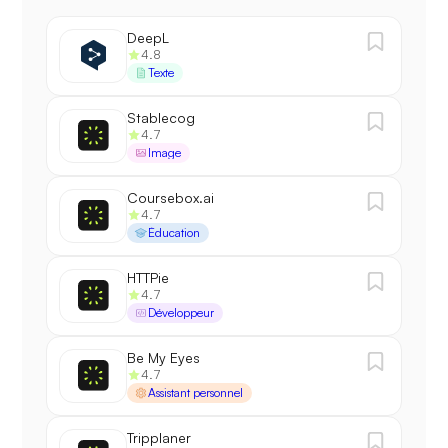
DeepL
4.8
Texte
Stablecog
4.7
Image
Coursebox.ai
4.7
Éducation
HTTPie
4.7
Développeur
Be My Eyes
4.7
Assistant personnel
Tripplaner