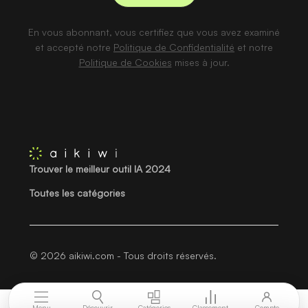
En vous abonnant, vous certifiez que vous avez examiné
et accepté notre
Politique de Confidentialité
et notre
Politique de Cookies
mises à jour.
Trouver le meilleur outil IA 2024
Toutes les catégories
© 2026 aikiwi.com - Tous droits réservés.
Menu
Découvrir
Catégories
Classement
Compte