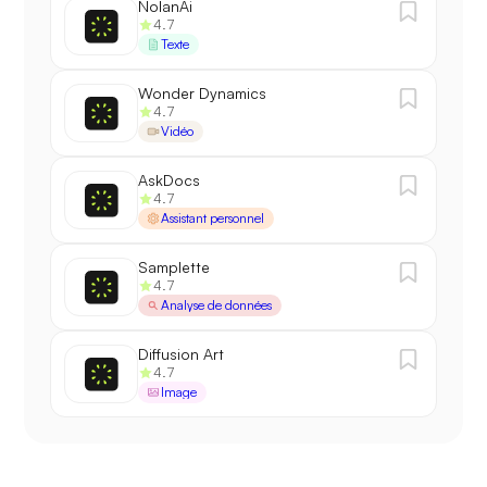
NolanAi
4.7
Texte
Wonder Dynamics
4.7
Vidéo
AskDocs
4.7
Assistant personnel
Samplette
4.7
Analyse de données
Diffusion Art
4.7
Image