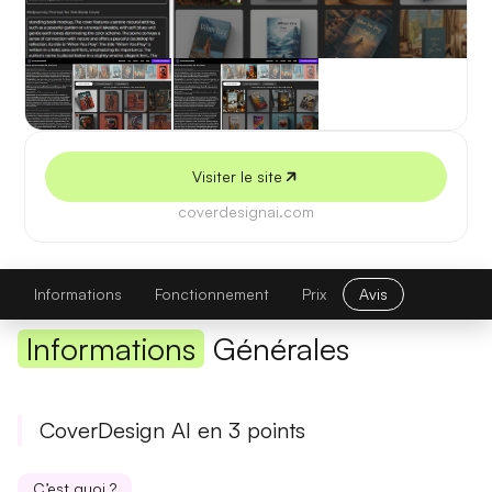
5 juillet 2026
Visiter le site
coverdesignai.com
CoverDesign AI
Visiter le site
Informations
Fonctionnement
Prix
Avis
Informations
Générales
CoverDesign AI en 3 points
C’est quoi ?