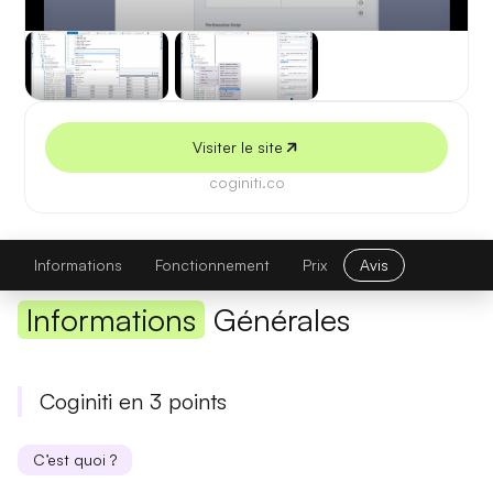
5 juillet 2026
Visiter le site
coginiti.co
Coginiti
Visiter le site
Informations
Fonctionnement
Prix
Avis
Informations
Générales
Coginiti en 3 points
C’est quoi ?