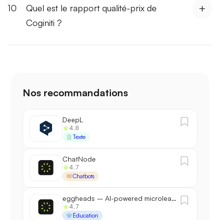
10
Quel est le rapport qualité-prix de
Coginiti ?
Nos recommandations
DeepL
4.8
Texte
ChatNode
4.7
Chatbots
eggheads – AI-powered microlearning
4.7
Éducation