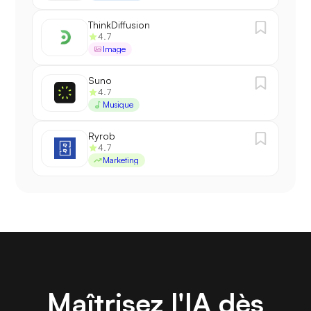
ThinkDiffusion
4.7
Image
Suno
4.7
Musique
Ryrob
4.7
Marketing
Maîtrisez l'IA dès