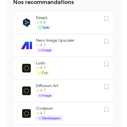
Nos recommandations
DeepL
4.8
Texte
Nero Image Upscaler
4.7
Image
Ludo
4.7
Fun
Diffusion Art
4.7
Image
Codeium
4.7
Développeur