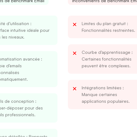
s de Benchmark Email
Inconvénients de Benchmark Ema
lité d’utilisation
:
Limites du plan gratuit
:
rface intuitive idéale pour
Fonctionnalités restreintes.
 les niveaux.
Courbe d’apprentissage
:
omatisation avancée
:
Certaines fonctionnalités
ie d’emails
peuvent être complexes.
sonnalisés
omatiquement.
Intégrations limitées
:
Manque certaines
ils de conception
:
applications populaires.
sser-déposer pour des
ls professionnels.
yse détaillée
: Rapports