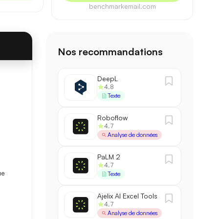
benchmarkemail.com
Nos recommandations
88,1 / 100
→
90,3 / 100
+2,2
DeepL
4.8
2,1 s
→
1,4 s
−33%
Texte
Roboflow
200 k
→
500 k
×2,5
4.7
Analyse de données
PaLM 2
4.7
ue
Texte
Ajelix AI Excel Tools
4.7
Analyse de données