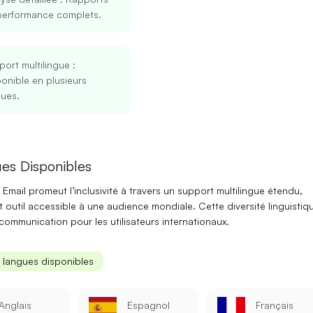
performance complets.
ort multilingue
:
onible en plusieurs
gues.
Se connecter
S’inscrire
es Disponibles
Email promeut l’
inclusivité
à travers un support multilingue étendu,
 outil accessible à une audience mondiale. Cette diversité linguistiq
Continuer avec Google
a communication pour les utilisateurs internationaux.
Ou continuer avec
s langues disponibles
Adresse mail
Anglais
Espagnol
Français