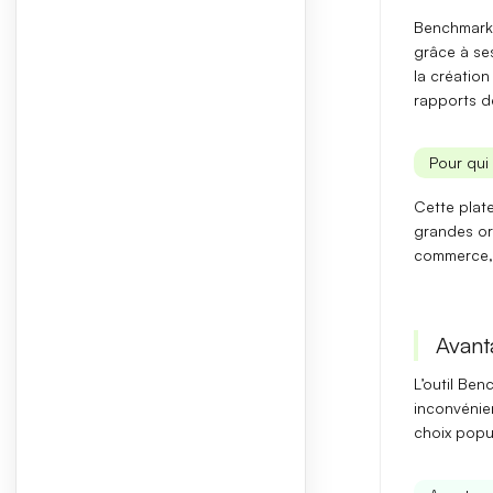
Benchmark 
grâce à ses
la créatio
rapports dé
Pour qui 
Cette plat
grandes org
commerce, d
Avant
L’outil Ben
inconvénie
choix popu