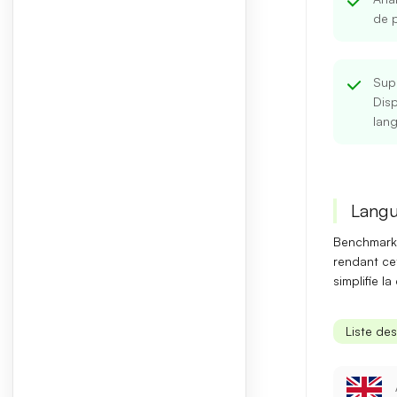
de 
Supp
Disp
lan
Langu
Benchmark 
rendant cet
simplifie l
Liste de