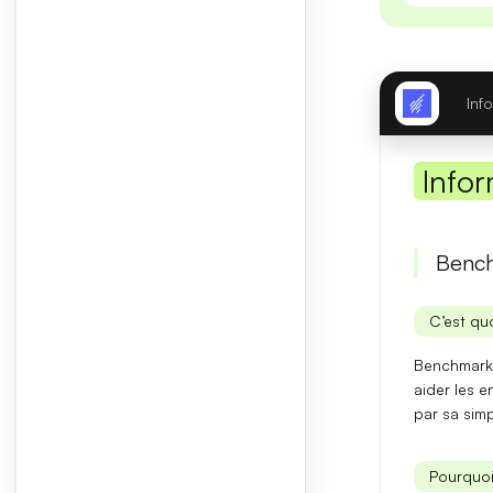
Inf
Infor
Bench
C’est quo
Benchmark 
aider les e
par sa simp
Pourquoi