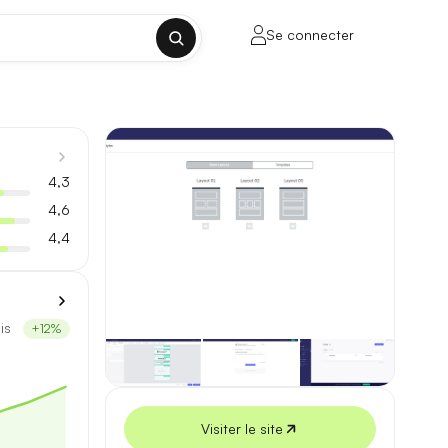
Se connecter
✕
4,3
4,6
4,4
porte sur la longueur de contexte, la
is
+12%
ul tenant, sans découpage manuel.
lusieurs milliers de mots.
Visiter le site