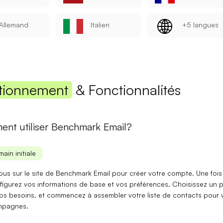
Mot de passe
Allemand
Italien
+5 langues
Se connecter
tionnement
& Fonctionnalités
Se souvenir de moi
Mot de passe oublié ?
nt utiliser Benchmark Email?
Vous n'avez pas encore de compte ?
S'inscrire
main initiale
vous sur le site de Benchmark Email pour
créer votre compte
. Une fois
nfigurez vos informations de base et vos préférences. Choisissez un 
os besoins, et commencez à assembler votre liste de contacts pour 
mpagnes.