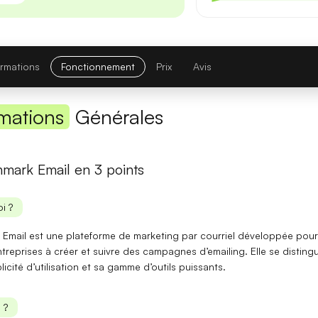
Première réponse
— latence réduite sur les requêtes courtes.
Comparatif avec la version précédente
ormations
Fonctionnement
Prix
Avis
Opus 4.6
→
Opus 4.8
Note globale
mations
Générales
Latence 1re réponse
mark Email en 3 points
Contexte maximal
i ?
Lire l'article complet
Email est une plateforme de marketing par courriel développée pour
ntreprises à
créer
et
suivre
des campagnes d’emailing. Elle se disting
[TEST] Midjourney V8 : ce qui change
licité d’utilisation et sa gamme d’outils puissants.
5 juillet 2026
 ?