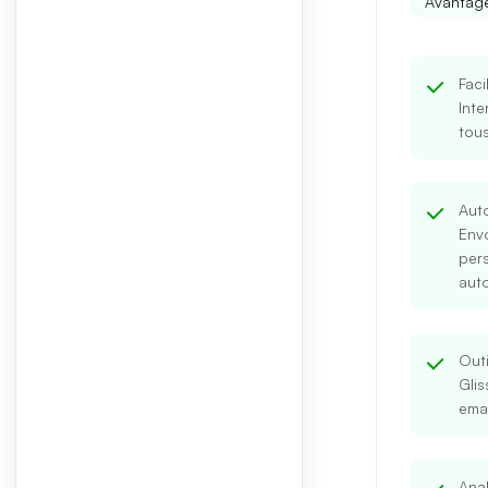
Avantage
Faci
Inte
tous
Aut
Envo
per
aut
Out
Gli
emai
Anal