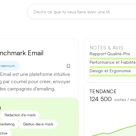
DERNIÈRES MISES À JOUR MODÈLES
Claude
Midjourney
NOTES & AVIS
nchmark Email
Rapport Qualité-Prix
Performance et Fiabilité
[TEST] Claude Opus 4.8 : ce qui change
Freemium
Design et Ergonomie
5 août 2026
mail est une plateforme intuitive
 par courriel pour créer, envoyer
Anthropic met à jour Claude Opus le 2 août 2026. Cette version 
 des campagnes d'emailing.
fiabilité des réponses longues et la vitesse de première réponse.
TENDANCE
124 500
visites / mo
Ce qui change
g
Rédaction d’e-mails
Contexte étendu
— les documents longs sont traités d’un se
arketing
Gestion des e-mails
Réponses longues
— moins de pertes de fil sur les textes de p
ctive