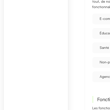
tout, de n
fonctionnal
E-com
Éduca
Santé
Non-pr
Agenc
Foncti
Les foncti