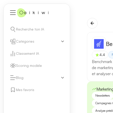
Recherche ton IA
Catégories
Be
Classement IA
4.4
Benchmark E
Scoring modèle
de marketing
et analyser
Blog
Marketin
Mes favoris
Newsletters
Campagnes m
Analyse prédi