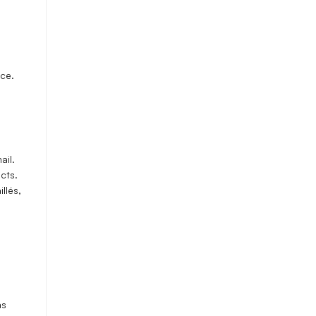
nce
.
ail.
acts
.
llés,
as