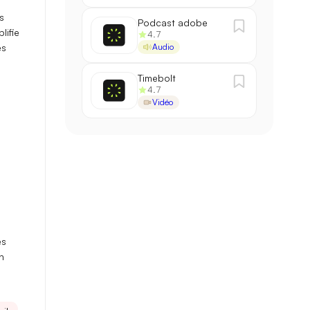
s
Podcast adobe
lifie
4.7
es
Audio
Timebolt
4.7
Vidéo
es
n